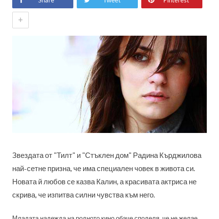
Share
Tweet
Pinterest
+
Звездата от "Тилт" и "Стъклен дом" Радина Кърджилова
най-сетне призна, че има специален човек в живота си.
Новата й любов се казва Калин, а красивата актриса не
скрива, че изпитва силни чувства към него.
Младата надежда на родното кино обаче споделя, че не желае