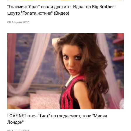
"Големият брат" свали дрехите! Идва гол Big Brother -
шоуто "Голата истина" (Видео)
08 Април 2011
LOVE.NET отвя "Тилт" по гледаемост, гони "Мисия
Лондон"