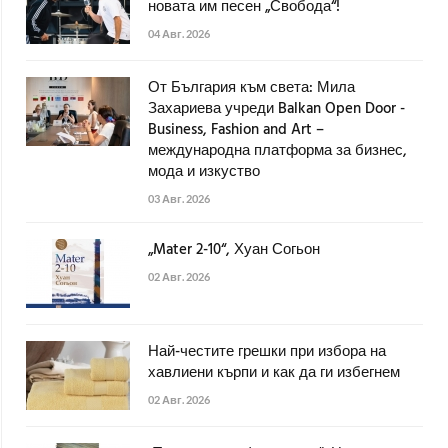
новата им песен „Свобода“!
04 Авг. 2026
От България към света: Мила
Захариева учреди Balkan Open Door -
Business, Fashion and Art –
международна платформа за бизнес,
мода и изкуство
03 Авг. 2026
„Mater 2-10“, Хуан Согьон
02 Авг. 2026
Най-честите грешки при избора на
хавлиени кърпи и как да ги избегнем
02 Авг. 2026