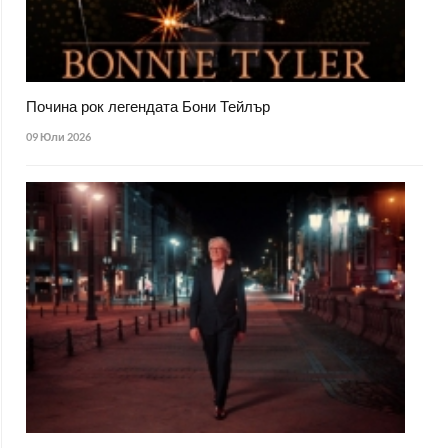
Почина рок легендата Бони Тейлър
09 Юли 2026