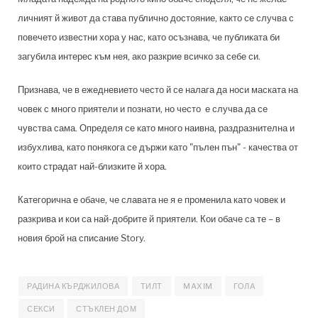
личният й живот да става публично достояние, както се случва с
повечето известни хора у нас, като осъзнава, че публиката би
загубила интерес към нея, ако разкрие всичко за себе си.
Признава, че в ежедневието често й се налага да носи маската на
човек с много приятели и познати, но често е случва да се
чувства сама. Определя се като много наивна, раздразнителна и
избухлива, като понякога се държи като "пълен пън" - качества от
които страдат най-близките й хора.
Категорична е обаче, че славата не я е променила като човек и
разкрива и кои са най-добрите й приятели. Кои обаче са те – в
новия брой на списание Story.
РАДИНА КЪРДЖИЛОВА
ТИЛТ
MAXIM
ГОЛА
СЕКСИ
СТЪКЛЕН ДОМ