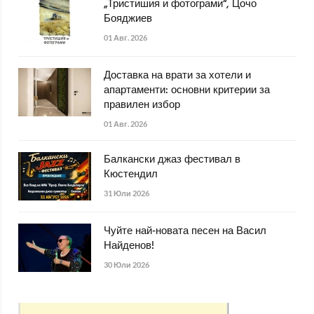
„Тристишия и фотограми“, Цочо
Бояджиев
01 Авг. 2026
Доставка на врати за хотели и
апартаменти: основни критерии за
правилен избор
01 Авг. 2026
Балкански джаз фестивал в
Кюстендил
31 Юли 2026
Чуйте най-новата песен на Васил
Найденов!
30 Юли 2026