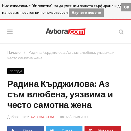
Ние използваме "бисквитки", за да улесним вашето сърфиране и да
OK
направим престоя ви по-ползотворен
Научете повече
»
Начало
Радина Кърджилова: Аз съм влюбена, уязвима и
често самотна жена
ЗВЕЗДИ
Радина Кърджилова: Аз
съм влюбена, уязвима и
често самотна жена
Добавена от:
AVTORA.COM
на
07 Април 2011