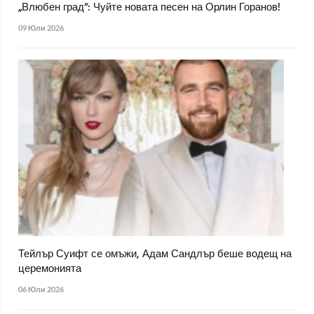
„Влюбен град“: Чуйте новата песен на Орлин Горанов!
09 Юли 2026
Тейлър Суифт се омъжи, Адам Сандлър беше водещ на
церемонията
06 Юли 2026