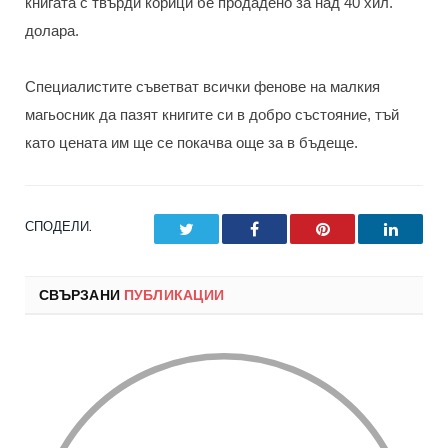
книгата с твърди корици бе продадено за над 40 хил.
долара.
Специалистите съветват всички фенове на малкия
магьосник да пазят книгите си в добро състояние, тъй
като цената им ще се покачва още за в бъдеще.
СПОДЕЛИ.
Twitter
Facebook
Pinterest
LinkedI
СВЪРЗАНИ
ПУБЛИКАЦИИ