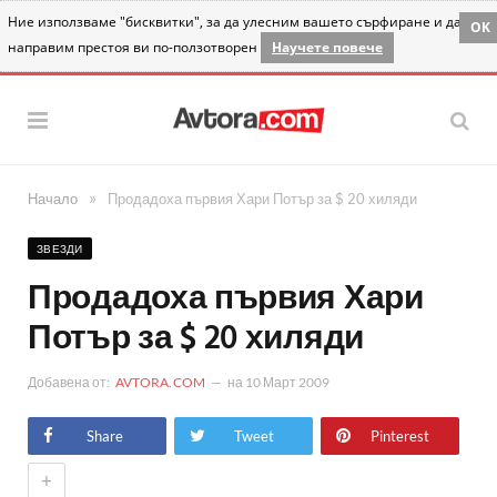
Ние използваме "бисквитки", за да улесним вашето сърфиране и да
OK
направим престоя ви по-ползотворен
Научете повече
»
Начало
Продадоха първия Хари Потър за $ 20 хиляди
ЗВЕЗДИ
Продадоха първия Хари
Потър за $ 20 хиляди
Добавена от:
AVTORA.COM
на
10 Март 2009
Share
Tweet
Pinterest
+