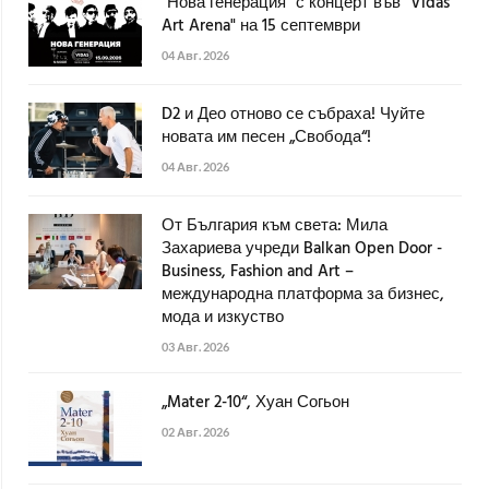
"Нова генерация" с концерт във "Vidas
Art Arena" на 15 септември
04 Авг. 2026
D2 и Део отново се събраха! Чуйте
новата им песен „Свобода“!
04 Авг. 2026
От България към света: Мила
Захариева учреди Balkan Open Door -
Business, Fashion and Art –
международна платформа за бизнес,
мода и изкуство
03 Авг. 2026
„Mater 2-10“, Хуан Согьон
02 Авг. 2026