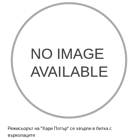
Режисьорът на "Хари Потър" се хвърли в битка с
върколаците