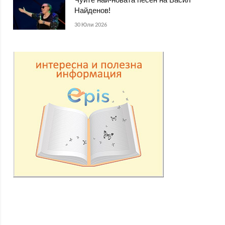
Чуйте най-новата песен на Васил
Найденов!
30 Юли 2026