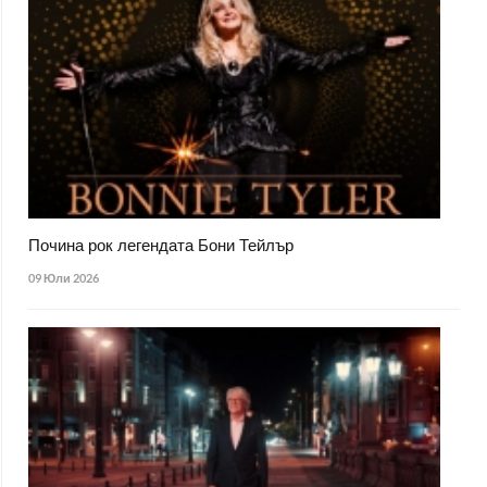
Почина рок легендата Бони Тейлър
09 Юли 2026