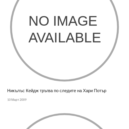
Никълъс Кейдж тръгва по следите на Хари Потър
10 Март 2009