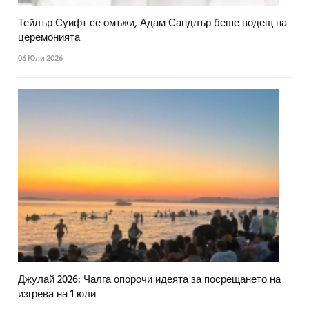
Тейлър Суифт се омъжи, Адам Сандлър беше водещ на
церемонията
06 Юли 2026
Джулай 2026: Чалга опорочи идеята за посрещането на
изгрева на 1 юли