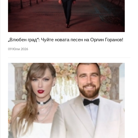
„Влюбен град“: Чуйте новата песен на Орлин Горанов!
09 Юли 2026