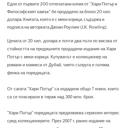
Едно от първите 200 отпечатани копия от "Хари Потър и
Философският камък" бе продадено за близо 20 хил.
долара. Книгата, която е с меки корици, съдържа и
подписа на авторката Джоан Роулинг (J.K. Rowling).
Цената от 20 хил. долара е почти два пъти по висока от
стойността на предишните продадени издания на Хари
Потър с меки корици. Купувачът е колекционер на
романи и комикси от Дубай, чиято съпруга е голяма
фенка на поредицата.
От сагата "Хари Потър" са издадени общо 7 книги, които
са се пласирали в тираж над 300 млн. броя.
"Хари Потър" поредицата предизвиква сериозен интерес
сред колекционерите. През 2007 г. ранно издание на