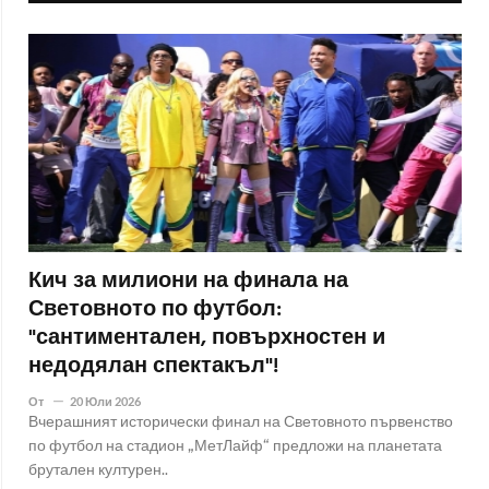
Кич за милиони на финала на
Световното по футбол:
"сантиментален, повърхностен и
недодялан спектакъл"!
От
20 Юли 2026
Вчерашният исторически финал на Световното първенство
по футбол на стадион „МетЛайф“ предложи на планетата
брутален културен..