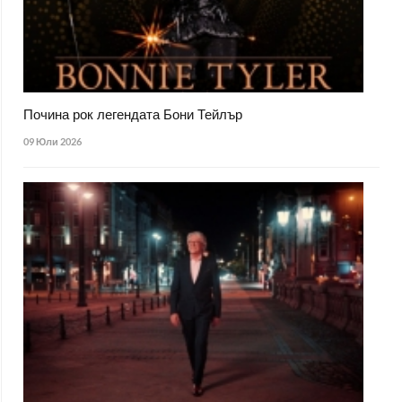
Почина рок легендата Бони Тейлър
09 Юли 2026