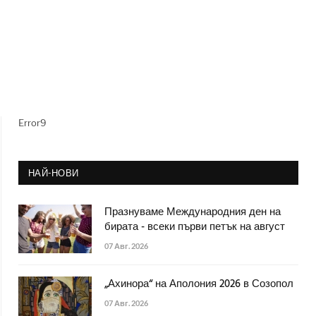
Error9
НАЙ-НОВИ
Празнуваме Международния ден на
бирата - всеки първи петък на август
07 Авг. 2026
„Ахинора“ на Аполония 2026 в Созопол
07 Авг. 2026