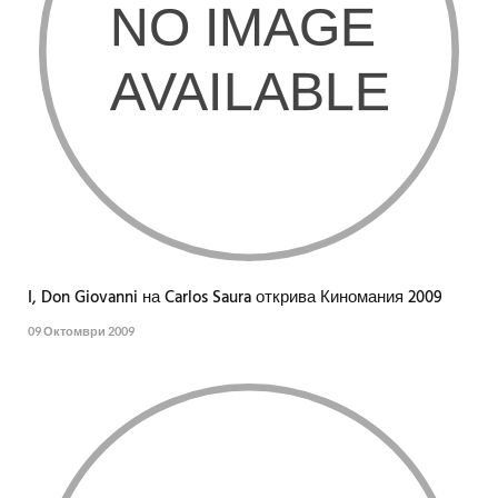
I, Don Giovanni на Carlos Saura открива Киномания 2009
09 Октомври 2009