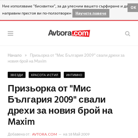
Ние използваме "бисквитки", за да улесним вашето сърфиране и да
OK
направим престоя ви по-ползотворен
Научете повече
»
Начало
Призьорка от "Мис България 2009" свали дрехи за
новия брой на Maxim
ЗВЕЗДИ
КРАСОТА И СТИЛ
ИНТИМНО
Призьорка от "Мис
България 2009" свали
дрехи за новия брой на
Maxim
Добавена от:
AVTORA.COM
на
18 Май 2009