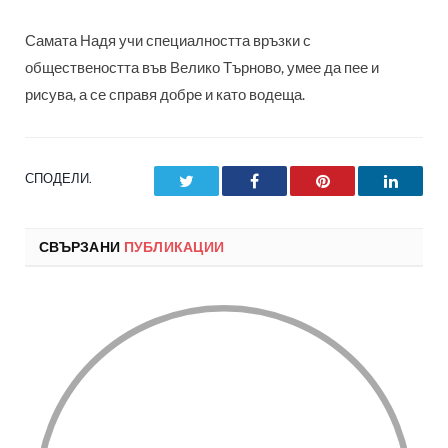
Самата Надя учи специалността връзки с
обществеността във Велико Търново, умее да пее и
рисува, а се справя добре и като водеща.
СПОДЕЛИ.
Twitter
Facebook
Pinterest
LinkedI
СВЪРЗАНИ
ПУБЛИКАЦИИ