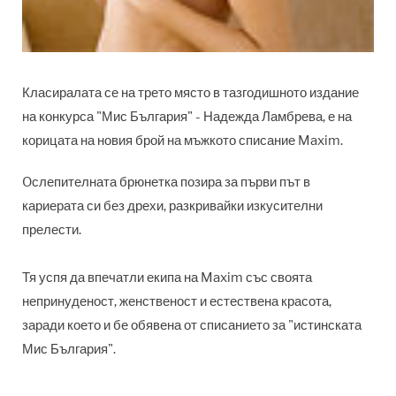
Класиралата се на трето място в тазгодишното издание
на конкурса "Мис България" - Надежда Ламбрева, е на
корицата на новия брой на мъжкото списание Maxim.
Oслепителната брюнетка позира за първи път в
кариерата си без дрехи, разкривайки изкусителни
прелести.
Тя успя да впечатли екипа на Maxim със своята
непринуденост, женственост и естествена красота,
заради което и бе обявена от списанието за "истинската
Мис България".