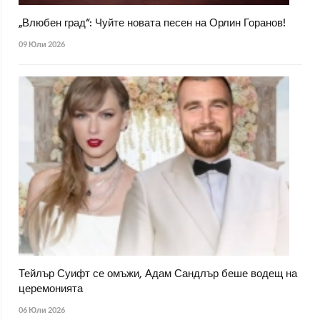
„Влюбен град“: Чуйте новата песен на Орлин Горанов!
09 Юли 2026
Тейлър Суифт се омъжи, Адам Сандлър беше водещ на
церемонията
06 Юли 2026