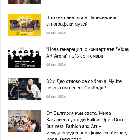
Лято на паветата в Националния
етнографски музей
05 Авг. 2026
"Нова генерация" с концерт във "Vidas
Art Arena" на 15 септември
04 Авг. 2026
D2 и Део отново се събраха! Чуйте
новата им песен „Свобода“!
04 Авг. 2026
От България към света: Мила
Захариева учреди Balkan Open Door -
Business, Fashion and Art –
международна платформа за бизнес,
мода и изкуство