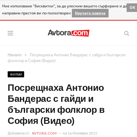
Ние използваме "бисквитки", за да улесним вашето сърфиране и да
OK
направим престоя ви по-ползотворен
Научете повече
»
Начало
Посрещнаха Антонио Бандерас с гайди и български
фолклор в София (Видео)
ФИЛМИ
Посрещнаха Антонио
Бандерас с гайди и
български фолклор в
София (Видео)
Добавена от:
AVTORA.COM
на
16 Ноември 2015