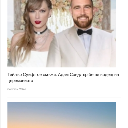
Тейлър Суифт се омъжи, Адам Сандлър беше водещ на
церемонията
06 Юли 2026