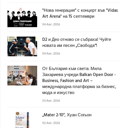
"Нова генерация" с концерт във "Vidas
Art Arena" на 15 септември
04 Авг. 2026
D2 и Део отново се събраха! Чуйте
новата им песен „Свобода“!
04 Авг. 2026
От България към света: Мила
Захариева учреди Balkan Open Door -
Business, Fashion and Art –
международна платформа за бизнес,
мода и изкуство
03 Авг. 2026
„Mater 2-10“, Хуан Согьон
02 Авг. 2026