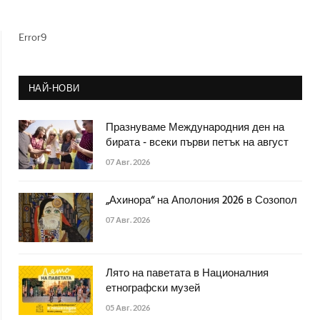
Error9
НАЙ-НОВИ
Празнуваме Международния ден на
бирата - всеки първи петък на август
07 Авг. 2026
„Ахинора“ на Аполония 2026 в Созопол
07 Авг. 2026
Лято на паветата в Националния
етнографски музей
05 Авг. 2026