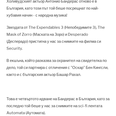
Холивудският актьор Антонио Бандерас отново е в
България, като този път той беше посрещнат по най-
хубавия начин - с народна музика!
Звездата от The Expendables 3 (Непобедимите 3), The
Mask of Zorro (Маската на Зоро) и Desperado
(Десперадо) пристигна у нас за снимките на филма си
Security.
В екшъна, който разказва за охранител на свидетелка по
дело, той си партнира с отличения с "Оскар" Бен Кингсли,
както и с българския актьор Башар Рахал.
Това е четвъртото идване на Бандерас в България, като за
последно той беше у нас за снимките на sci-fi лентата
Automata (Аутомата).