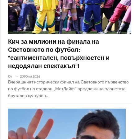
Кич за милиони на финала на
Световното по футбол:
"сантиментален, повърхностен и
недодялан спектакъл"!
От
20 Юли 2026
Вчерашният исторически финал на Световното първенство
по футбол на стадион „МетЛайф“ предложи на планетата
брутален културен..