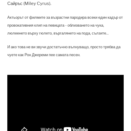
Сайръс (Miley Cyrus).
Актьорът от филмите за възрастни пародира всеки един кадър от
провокативния клип на певицата - облизването на чука,
люлеенето върху гюлето, въргалянето на пода, сълзите...
И ако това не ви звучи достатъчно вълнуващо, просто трябва да
чуете как Рон Джереми пее самата песен.