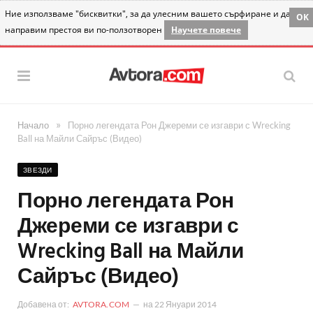
Ние използваме "бисквитки", за да улесним вашето сърфиране и да
OK
направим престоя ви по-ползотворен
Научете повече
»
Начало
Порно легендата Рон Джереми се изгаври с Wrecking
Ball на Майли Сайръс (Видео)
ЗВЕЗДИ
Порно легендата Рон
Джереми се изгаври с
Wrecking Ball на Майли
Сайръс (Видео)
Добавена от:
AVTORA.COM
на
22 Януари 2014