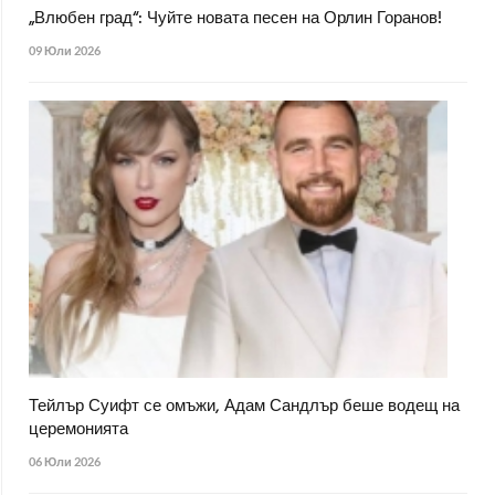
„Влюбен град“: Чуйте новата песен на Орлин Горанов!
09 Юли 2026
Тейлър Суифт се омъжи, Адам Сандлър беше водещ на
церемонията
06 Юли 2026