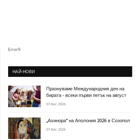
Error9
НАЙ-НОВИ
Празнуваме Международния ден на
бирата - всеки първи петък на август
07 Авг. 2026
„Ахинора“ на Аполония 2026 в Созопол
07 Авг. 2026