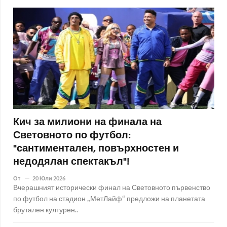
Кич за милиони на финала на
Световното по футбол:
"сантиментален, повърхностен и
недодялан спектакъл"!
От
20 Юли 2026
Вчерашният исторически финал на Световното първенство
по футбол на стадион „МетЛайф“ предложи на планетата
брутален културен..