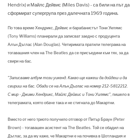
Hendrix) и Майлс Дейвис (Miles Davis) - са били на път да
сформират супергрупа през далечната 1969 година.
По това време Хендрикс, Дейвис и барабанистът Тони Уилямс
(Tony Williams) планирали да записват заедно с продуцента
Алън Дъглас (Alan Douglas). Четиримата пратили телеграма на
тогавашния член на The Beatles да се присъедини към тях, за да
свири на бас.
"Записваме албум този уикенд. Какво ще кажеш да дойдеш и да
свириш на бас. Обади се на Алън Дъглас на номер 212-5812212.
С мир - Джими Хендрикс, Майлс Дейвис и Тони Уилямс"
, пишело в
телеграмата, която обаче така и не стигнала до Макартни.
Вместо от него триото получило отговор от Питър Браун (Peter
Brown) - тогавашен асистент на The Beatles. Той се обадил на
Дъглас, за да му каже, че Макартни е на почивка в Шотландия и