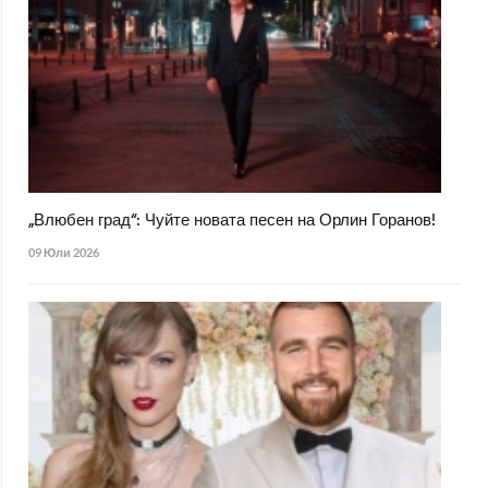
„Влюбен град“: Чуйте новата песен на Орлин Горанов!
09 Юли 2026