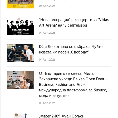
05 Авг. 2026
"Нова генерация" с концерт във "Vidas
Art Arena" на 15 септември
04 Авг. 2026
D2 и Део отново се събраха! Чуйте
новата им песен „Свобода“!
04 Авг. 2026
От България към света: Мила
Захариева учреди Balkan Open Door -
Business, Fashion and Art –
международна платформа за бизнес,
мода и изкуство
03 Авг. 2026
„Mater 2-10“, Хуан Согьон