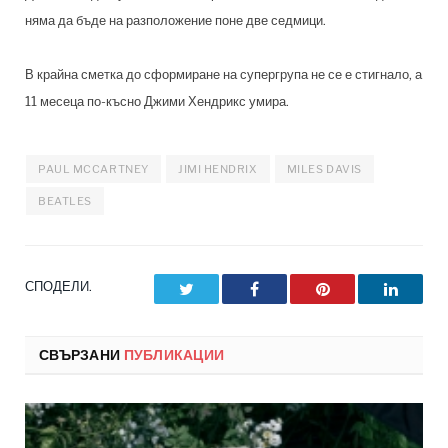
няма да бъде на разположение поне две седмици.
В крайна сметка до сформиране на супергрупа не се е стигнало, а
11 месеца по-късно Джими Хендрикс умира.
PAUL MCCARTNEY
JIMI HENDRIX
MILES DAVIS
BEATLES
СПОДЕЛИ.
Twitter
Facebook
Pinterest
LinkedI
СВЪРЗАНИ
ПУБЛИКАЦИИ