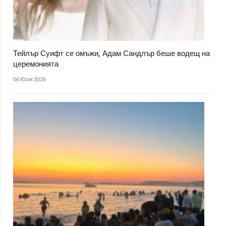
Тейлър Суифт се омъжи, Адам Сандлър беше водещ на
церемонията
06 Юли 2026