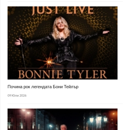
Почина рок легендата Бони Тейлър
09 Юли 2026