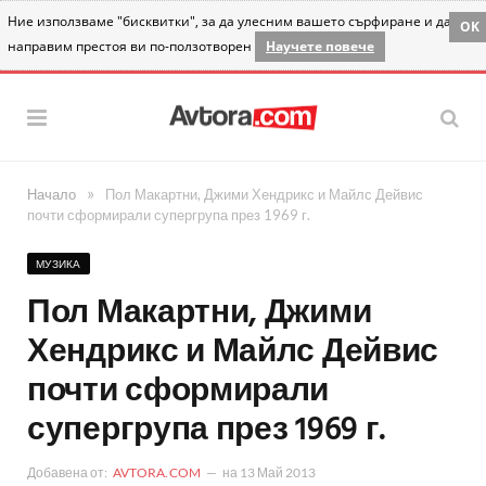
Ние използваме "бисквитки", за да улесним вашето сърфиране и да
OK
направим престоя ви по-ползотворен
Научете повече
»
Начало
Пол Макартни, Джими Хендрикс и Майлс Дейвис
почти сформирали супергрупа през 1969 г.
МУЗИКА
Пол Макартни, Джими
Хендрикс и Майлс Дейвис
почти сформирали
супергрупа през 1969 г.
Добавена от:
AVTORA.COM
на
13 Май 2013