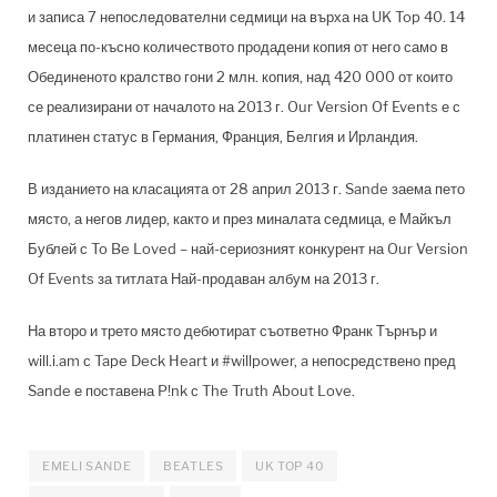
и записа 7 непоследователни седмици на върха на UK Top 40. 14
месеца по-късно количеството продадени копия от него само в
Обединеното кралство гони 2 млн. копия, над 420 000 от които
се реализирани от началото на 2013 г. Our Version Of Events е с
платинен статус в Германия, Франция, Белгия и Ирландия.
В изданието на класацията от 28 април 2013 г. Sande заема пето
място, а негов лидер, както и през миналата седмица, е Майкъл
Бублей с To Be Loved – най-сериозният конкурент на Our Version
Of Events за титлата Най-продаван албум на 2013 г.
На второ и трето място дебютират съответно Франк Търнър и
will.i.am с Tape Deck Heart и #willpower, a непосредствено пред
Sande е поставена P!nk с The Truth About Love.
EMELI SANDE
BEATLES
UK TOP 40