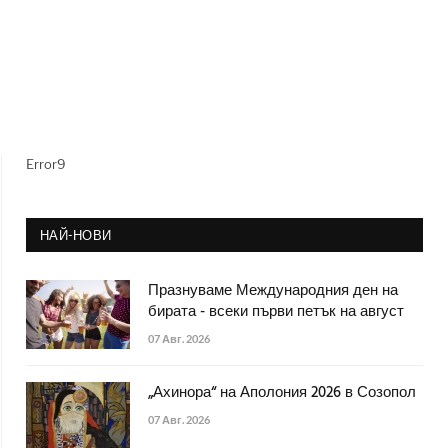
Error9
НАЙ-НОВИ
Празнуваме Международния ден на
бирата - всеки първи петък на август
07 Авг. 2026
„Ахинора“ на Аполония 2026 в Созопол
07 Авг. 2026