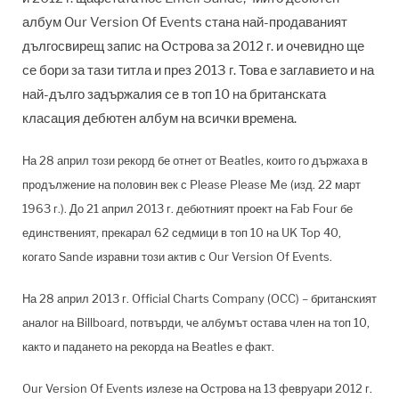
албум Our Version Of Events стана най-продаваният
дългосвирещ запис на Острова за 2012 г. и очевидно ще
се бори за тази титла и през 2013 г. Това е заглавието и на
най-дълго задържалия се в топ 10 на британската
класация дебютен албум на всички времена.
На 28 април този рекорд бе отнет от Beatles, които го държаха в
продължение на половин век с Please Please Me (изд. 22 март
1963 г.). До 21 април 2013 г. дебютният проект на Fab Four бе
единственият, прекарал 62 седмици в топ 10 на UK Top 40,
когато Sande изравни този актив с Our Version Of Events.
На 28 април 2013 г. Official Charts Company (OCC) – британският
аналог на Billboard, потвърди, че албумът остава член на топ 10,
както и падането на рекорда на Beatles е факт.
Our Version Of Events излезе на Острова на 13 февруари 2012 г.