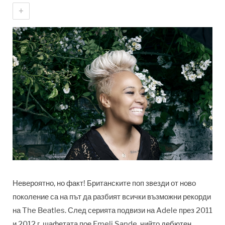
+
Невероятно, но факт! Британските поп звезди от ново
поколение са на път да разбият всички възможни рекорди
на The Beatles. След серията подвизи на Adele през 2011
и 2012 г. щафетата пое Emeli Sande, чийто дебютен