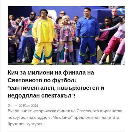
Кич за милиони на финала на
Световното по футбол:
"сантиментален, повърхностен и
недодялан спектакъл"!
От
20 Юли 2026
Вчерашният исторически финал на Световното първенство
по футбол на стадион „МетЛайф“ предложи на планетата
брутален културен..