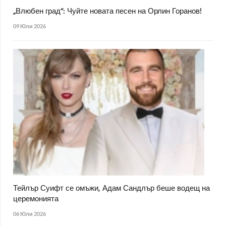
„Влюбен град“: Чуйте новата песен на Орлин Горанов!
09 Юли 2026
Тейлър Суифт се омъжи, Адам Сандлър беше водещ на
церемонията
06 Юли 2026