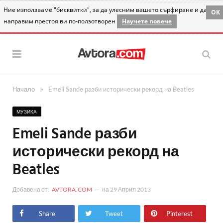
Ние използваме "бисквитки", за да улесним вашето сърфиране и да
OK
направим престоя ви по-ползотворен
Научете повече
»
Начало
Emeli Sande разби исторически рекорд на Beatles
МУЗИКА
Emeli Sande разби
исторически рекорд на
Beatles
Добавена от:
AVTORA.COM
на
29 Април 2013
Share
Tweet
Pinterest