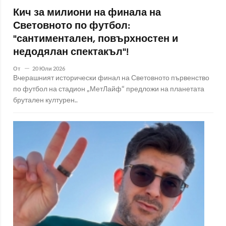
Кич за милиони на финала на
Световното по футбол:
"сантиментален, повърхностен и
недодялан спектакъл"!
От
20 Юли 2026
Вчерашният исторически финал на Световното първенство
по футбол на стадион „МетЛайф“ предложи на планетата
брутален културен..