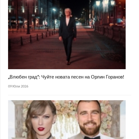
„Влюбен град“: Чуйте новата песен на Орлин Горанов!
09 Юли 2026