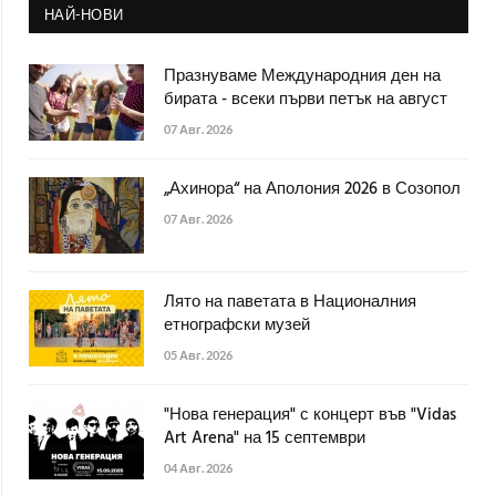
НАЙ-НОВИ
Празнуваме Международния ден на
бирата - всеки първи петък на август
07 Авг. 2026
„Ахинора“ на Аполония 2026 в Созопол
07 Авг. 2026
Лято на паветата в Националния
етнографски музей
05 Авг. 2026
"Нова генерация" с концерт във "Vidas
Art Arena" на 15 септември
04 Авг. 2026