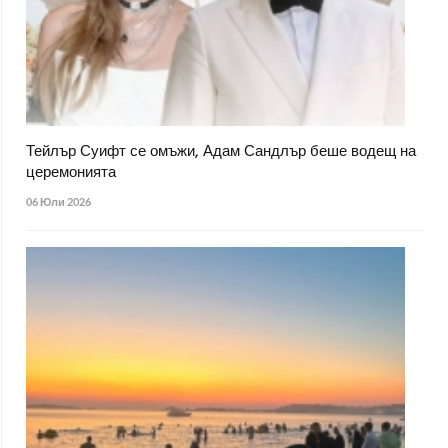
Тейлър Суифт се омъжи, Адам Сандлър беше водещ на
церемонията
06 Юли 2026