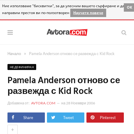
Ние използваме "бисквитки", за да улесним вашето сърфиране и да
OK
направим престоя ви по-ползотворен
Научете повече
»
Начало
Pamela Anderson отново се развежда с Kid Rock
НЕДЕФИНИРАН
Pamela Anderson отново се
развежда с Kid Rock
Добавена от:
AVTORA.COM
на
28 Ноември 2006
Share
Tweet
Pinterest
+