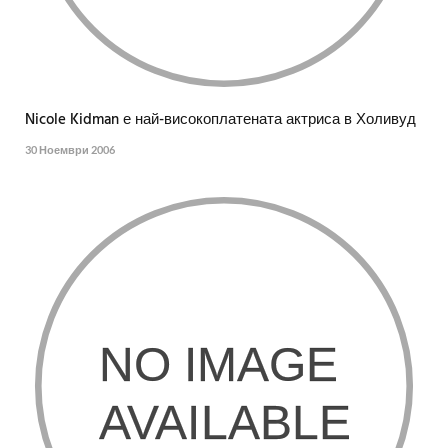
Nicole Kidman е най-високоплатената актриса в Холивуд
30 Ноември 2006