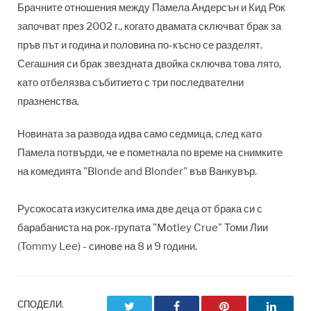
Брачните отношения между Памела Андерсън и Кид Рок
започват през 2002 г., когато двамата сключват брак за
пръв път и година и половина по-късно се разделят.
Сегашния си брак звездната двойка сключва това лято,
като отбелязва събитието с три последвателни
празненства.
Новината за развода идва само седмица, след като
Памела потвърди, че е пометнала по време на снимките
на комедията "Blonde and Blonder" във Ванкувър.
Русокосата изкусителка има две деца от брака си с
барабаниста на рок-групата "Motley Crue" Томи Лии
(Tommy Lee) - синове на 8 и 9 години.
СПОДЕЛИ.
Twitter
Facebook
Pinterest
LinkedI