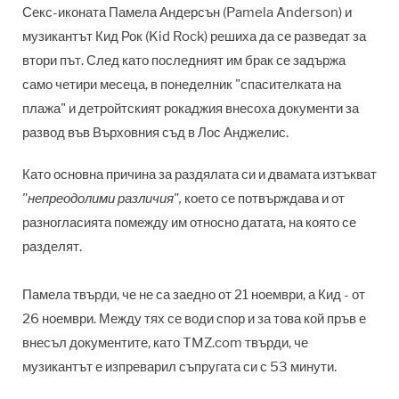
Секс-иконата Памела Андерсън (Pamela Anderson) и
музикантът Кид Рок (Kid Rock) решиха да се разведат за
втори път. След като последният им брак се задържа
само четири месеца, в понеделник "спасителката на
плажа" и детройтският рокаджия внесоха документи за
развод във Върховния съд в Лос Анджелис.
Като основна причина за раздялата си и двамата изтъкват
"непреодолими различия",
което се потвърждава и от
разногласията помежду им относно датата, на която се
разделят.
Памела твърди, че не са заедно от 21 ноември, а Кид - от
26 ноември. Между тях се води спор и за това кой пръв е
внесъл документите, като TMZ.com твърди, че
музикантът е изпреварил съпругата си с 53 минути.