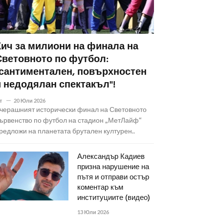
Кич за милиони на финала на
Световното по футбол:
"сантиментален, повърхностен
и недодялан спектакъл"!
т
20 Юли 2026
черашният исторически финал на Световното
ървенство по футбол на стадион „МетЛайф“
редложи на планетата брутален културен..
Александър Кадиев
призна нарушение на
пътя и отправи остър
коментар към
институциите (видео)
13 Юли 2026