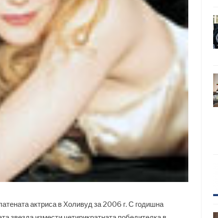
атената актриса в Холивуд за 2006 г. С годишна
ата звезда измести четирикратната победителка в