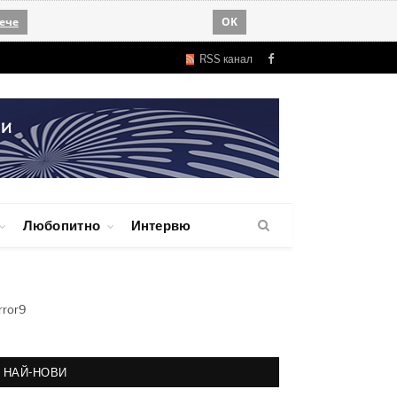
ече
OK
RSS канал
Facebook
Любопитно
Интервю
rror9
НАЙ-НОВИ