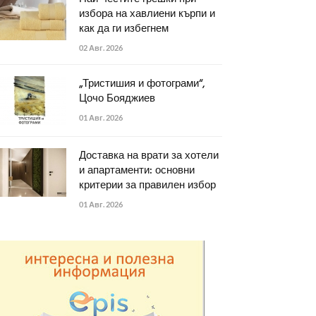
избора на хавлиени кърпи и
как да ги избегнем
02 Авг. 2026
„Тристишия и фотограми“,
Цочо Бояджиев
01 Авг. 2026
Доставка на врати за хотели
и апартаменти: основни
критерии за правилен избор
01 Авг. 2026