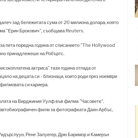
далеч зад бележитата сума от 20 милиона долара, която
ма "Ерин Брокович", съобщава Reuters.
 за пета поредна година от списанието "The Hollywood
енно принадлежеше на Робъртс.
исокоплатена актриса" тази година отпада от
зцяло на децата си - близнаци, които роди през ноември
 филмовата си кариера.
ролята на Вирджиния Уулф във филма "Часовете".
 автобиографичен филм за фотографката Даян Арбъс,
 Уидърспуун, Рене Залуегер, Дрю Баримор и Камерън