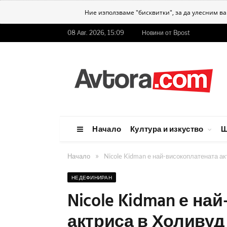
Ние използваме "бисквитки", за да улесним в
08 Авг. 2026, 15:09
Новини от Bpost
Начало
Култура и изкуство
Ш
»
Начало
Nicole Kidman е най-високоплатената а
НЕДЕФИНИРАН
Nicole Kidman е на
актриса в Холивуд