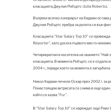
класацията Джулия Робъртс (Julia Roberts).
Въпреки всичко хонорарът на Кидман остава 
Джулия Робъртс прибра за ролята си във фил
Класацията "Star Salary Top 10" се провежда
Reporter", като досега първото място неизм
Четирикратната носителка на званието "Най-в
класацията. В момента Робъртс се е отдала и
2004 г., поради което за момента е загърбила
Никол Кидман печели Оскар през 2002 г. за 
Понастоящем актрисата се снима в още един
който се казва "Fur".
В "Star Salary Top 10" се нареждат още Рииз