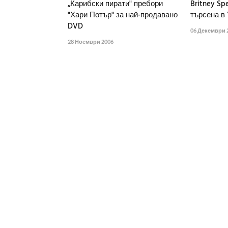
„Карибски пирати" пребори
Britney Sp
"Хари Потър" за най-продавано
търсена в
DVD
06 Декември 
28 Ноември 2006