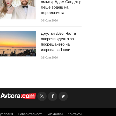
омъжи, Адам Сандлър
беше водещ на
церемонията
06 Юли 2026
Джулай 2026: Чалга
опорочи идеята за
посрещането на
изгрева на 1 юли
02 Юли 2026
Facebook
Twitter
условия
Поверителност
Бисквитки
Контакти