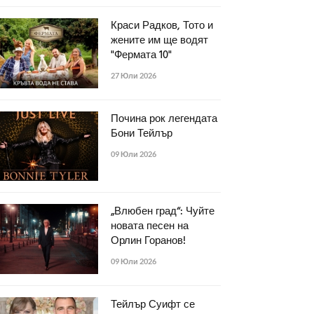
Краси Радков, Тото и
жените им ще водят
"Фермата 10"
27 Юли 2026
Почина рок легендата
Бони Тейлър
09 Юли 2026
„Влюбен град“: Чуйте
новата песен на
Орлин Горанов!
09 Юли 2026
Тейлър Суифт се