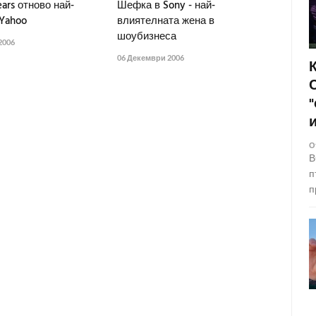
ears отново най-
Шефка в Sony - най-
 Yahoo
влиятелната жена в
шоубизнеса
2006
06 Декември 2006
О
В
п
п