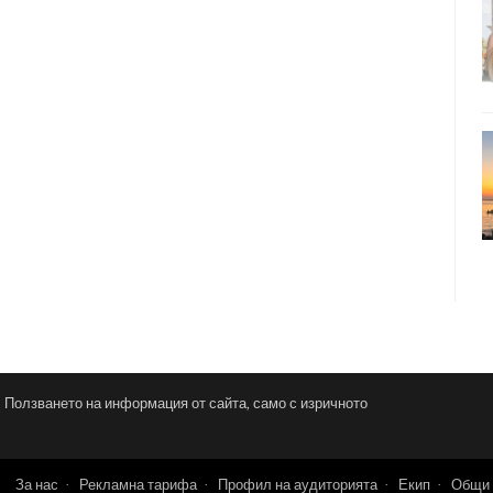
и. Ползването на информация от сайта, само с изричното
За нас
Рекламна тарифа
Профил на аудиторията
Екип
Общи 