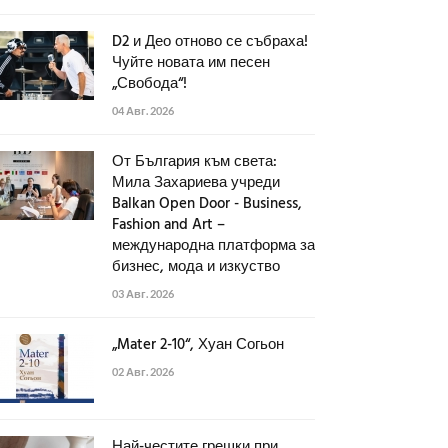
D2 и Део отново се събраха!
Чуйте новата им песен
„Свобода“!
04 Авг. 2026
От България към света:
Мила Захариева учреди
Balkan Open Door - Business,
Fashion and Art –
международна платформа за
бизнес, мода и изкуство
03 Авг. 2026
„Mater 2-10“, Хуан Согьон
02 Авг. 2026
Най-честите грешки при