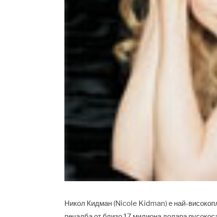
Никол Кидман (Nicole Kidman) е най-високопл
печалба от близо 17 милиона долара русокос