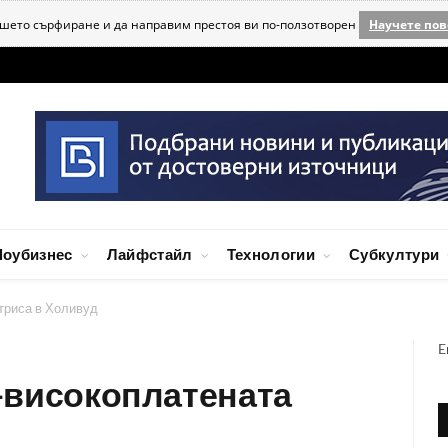
ашето сърфиране и да направим престоя ви по-ползотворен
Научете пов
оубизнес
Лайфстайл
Технологии
Субкултури
ктриса в Холивуд
E
й-високоплатената