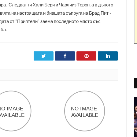
ра. Следват ги Хали Бери и Чарлииз Терон, а в дъното
ията на настоящата и бившата съпруга на Брад Пит -
ата от "Приятели" заема последното място със
ба.
Twitter
Facebook
Pinterest
LinkedIn