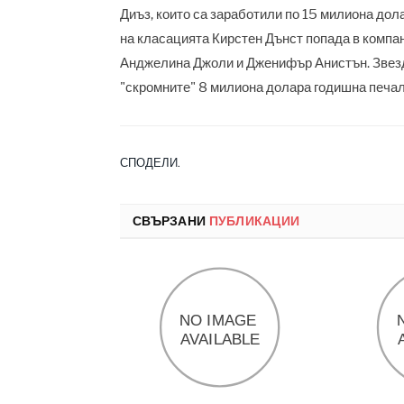
Диъз, които са заработили по 15 милиона дола
на класацията Кирстен Дънст попада в компан
Анджелина Джоли и Дженифър Анистън. Звезд
"скромните" 8 милиона долара годишна печал
СПОДЕЛИ.
СВЪРЗАНИ
ПУБЛИКАЦИИ