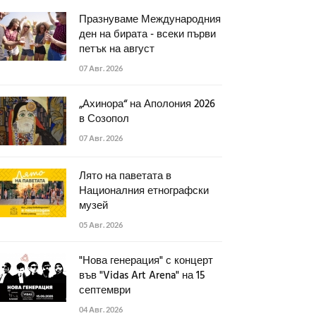
Празнуваме Международния
ден на бирата - всеки първи
петък на август
07 Авг. 2026
„Ахинора“ на Аполония 2026
в Созопол
07 Авг. 2026
Лято на паветата в
Националния етнографски
музей
05 Авг. 2026
"Нова генерация" с концерт
във "Vidas Art Arena" на 15
септември
04 Авг. 2026