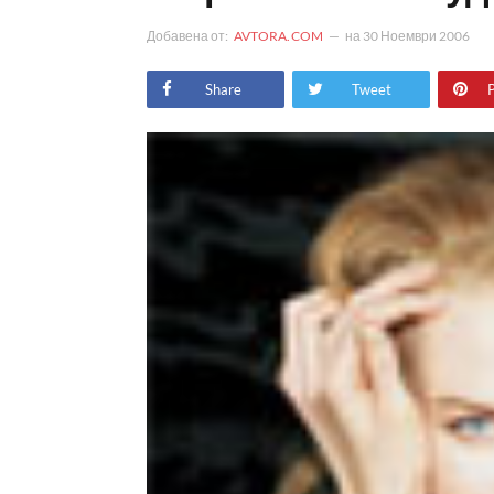
Добавена от:
AVTORA.COM
на
30 Ноември 2006
Share
Tweet
P