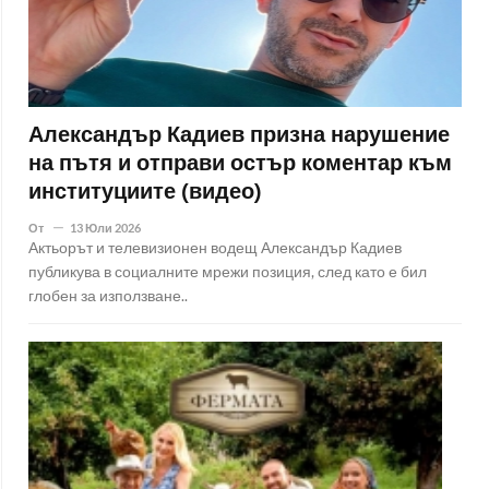
Александър Кадиев призна нарушение
на пътя и отправи остър коментар към
институциите (видео)
От
13 Юли 2026
Актьорът и телевизионен водещ Александър Кадиев
публикува в социалните мрежи позиция, след като е бил
глобен за използване..