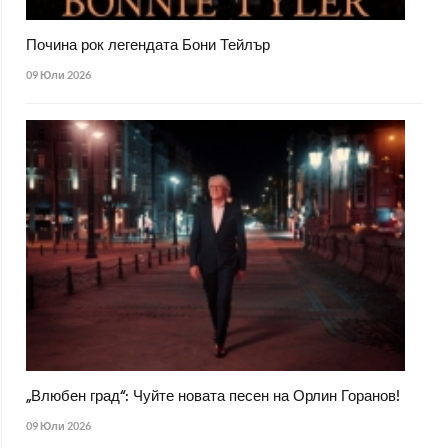
Почина рок легендата Бони Тейлър
09 Юли 2026
„Влюбен град“: Чуйте новата песен на Орлин Горанов!
09 Юли 2026