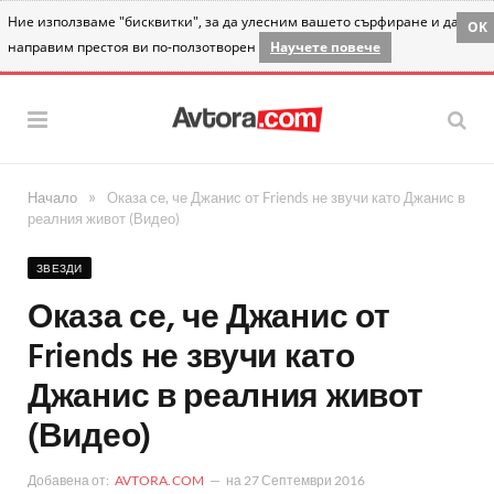
Ние използваме "бисквитки", за да улесним вашето сърфиране и да
OK
направим престоя ви по-ползотворен
Научете повече
»
Начало
Оказа се, че Джанис от Friends не звучи като Джанис в
реалния живот (Видео)
ЗВЕЗДИ
Оказа се, че Джанис от
Friends не звучи като
Джанис в реалния живот
(Видео)
Добавена от:
AVTORA.COM
на
27 Септември 2016