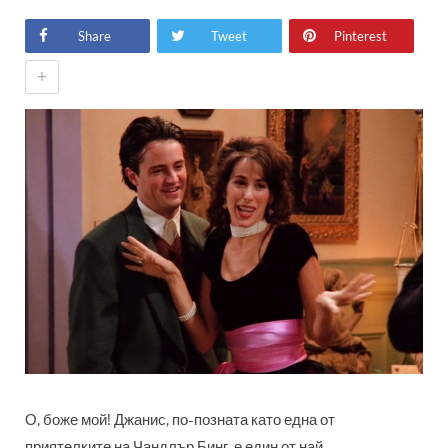
Share
Tweet
Pinterest
+
О, боже мой! Джанис, по-позната като една от
приятелките на Чандлър Бинг, е един от най-