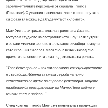
забележителните персонажи от сериала Friends
(Приятели). С ужасния си писклив глас и с прословутата
си фраза тя можеше да бъде чута от километри.
Маги Уилър, актрисата, влязла в ролята на Джанис,
гостува в студиото на австралийското шоу "Тази сутрин"
и остави милиони фенове в шок, защото изобщо не звучи
като екранния си образ. Маги върна всички назад във
времето със спомените си за подготовката на ролята.
"Това беше процес – как тя еволюира, как сценаристите
я създадоха. Идеята за смеха се роди напълно
естествено по време на първата репетиция, защото
трябваше да реагирам някак на Матю Пери, който е
изключително забавен."
След края на Friends Маги се е появявала в продукции