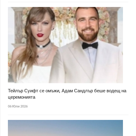
Тейлър Суифт се омъжи, Адам Сандлър беше водещ на
церемонията
06 Юли 2026