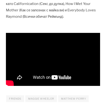
като Californication (Секс до дупка), How I Met Your
Mother (Как се запознах с майка ви) и Everybody Loves
Raymond (Всички обичат Реймънд).
FRIENDS
MAGGIE WHEELER
MATTHEW PERRY