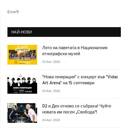
Error9
НАЙ-НОВИ
Лято на паветата в Националния
етнографски музей
05 Авг. 2026
"Нова генерация" с концерт във "Vidas
Art Arena" на 15 септември
04 Авг. 2026
D2 и Део отново се събраха! Чуйте
новата им песен „Свобода“!
04 Авг. 2026