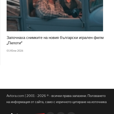
Започнаха снимките на новия български игрален филм
„Пилоти“
01 Юли 2026
Avtora.com | 2001 - 2026 ® - всички права запазени. Ползването
на информация от сайта, само с изричното цитиране на източника