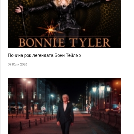
Почина рок легендата Бони Тейлър
09 Юли 2026