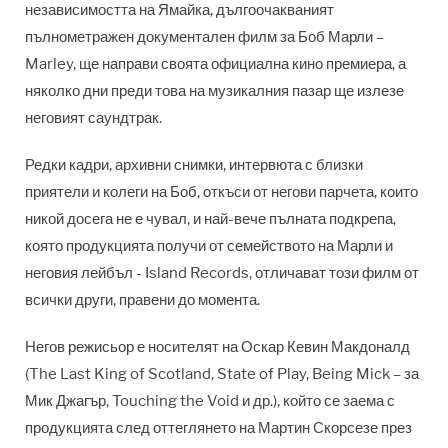
независимостта на Ямайка, дългоочакваният
пълнометражен документален филм за Боб Марли –
Marley, ще направи своята официална кино премиера, а
няколко дни преди това на музикалния пазар ще излезе
неговият саундтрак.
Редки кадри, архивни снимки, интервюта с близки
приятели и колеги на Боб, откъси от негови парчета, които
никой досега не е чувал, и най-вече пълната подкрепа,
която продукцията получи от семейството на Марли и
неговия лейбъл - Island Records, отличават този филм от
всички други, правени до момента.
Негов режисьор е носителят на Оскар Кевин Макдоналд
(The Last King of Scotland, State of Play, Being Mick – за
Мик Джагър, Touching the Void и др.), който се заема с
продукцията след оттеглянето на Мартин Скорсезе през