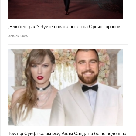
„Влюбен град“: Чуйте новата песен на Орлин Горанов!
09 Юли 2026
Тейлър Суифт се омъжи, Адам Сандлър беше водещ на