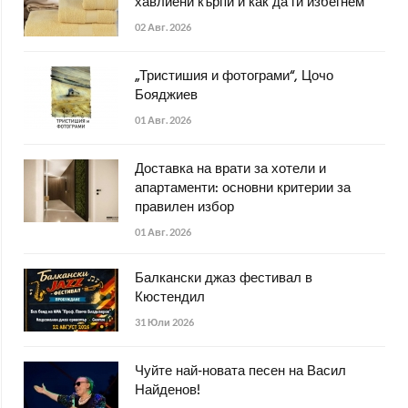
хавлиени кърпи и как да ги избегнем
02 Авг. 2026
„Тристишия и фотограми“, Цочо
Бояджиев
01 Авг. 2026
Доставка на врати за хотели и
апартаменти: основни критерии за
правилен избор
01 Авг. 2026
Балкански джаз фестивал в
Кюстендил
31 Юли 2026
Чуйте най-новата песен на Васил
Найденов!