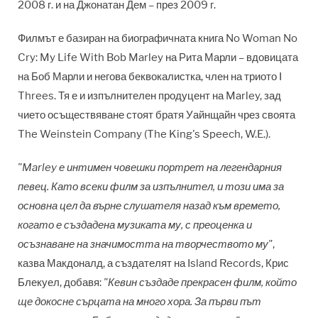
2008 г. и на Джонатан Дем – през 2009 г.
Филмът е базиран на биографичната книга No Woman No
Cry: My Life With Bob Marley на Рита Марли – вдовицата
на Боб Марли и негова беквокалистка, член на триото I
Threes. Тя е и изпълнителен продуцент на Marley, зад
чието осъществяване стоят братя Уайнщайн чрез своята
The Weinstein Company (The King's Speech, W.E.).
"Marley е интимен човешки портрет на легендарния
певец. Като всеки филм за изпълнител, и този има за
основна цел да върне слушателя назад към времето,
когато е създадена музиката му, с преоценка и
осъзнаване на значимостта на творчеството му"
,
казва Макдоналд, а създателят на Island Records, Крис
Блекуел, добавя:
"Кевин създаде прекрасен филм, който
ще докосне сърцата на много хора. За първи път