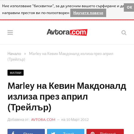
Ние използваме "бисквитки", за да улесним вашето сърфиране и да
OK
направим престоя ви по-ползотворен
Научете повече
»
Начало
Marley на Кевин Макдоналд излиза през април
(Трейлър)
ФИЛМИ
Marley на Кевин Макдоналд
излиза през април
(Трейлър)
Добавена от:
AVTORA.COM
на
10 Март 2012