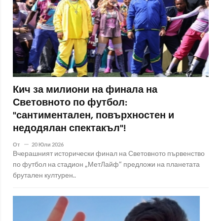
Кич за милиони на финала на
Световното по футбол:
"сантиментален, повърхностен и
недодялан спектакъл"!
От
20 Юли 2026
Вчерашният исторически финал на Световното първенство
по футбол на стадион „МетЛайф“ предложи на планетата
брутален културен..