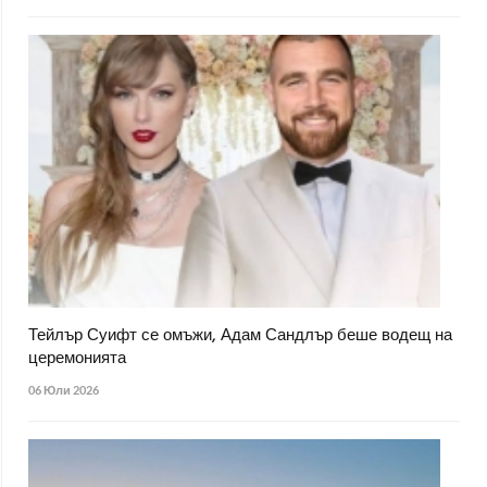
Тейлър Суифт се омъжи, Адам Сандлър беше водещ на
церемонията
06 Юли 2026