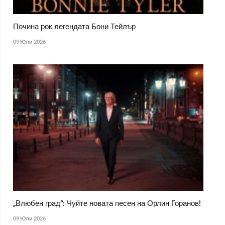
Почина рок легендата Бони Тейлър
09 Юли 2026
„Влюбен град“: Чуйте новата песен на Орлин Горанов!
09 Юли 2026