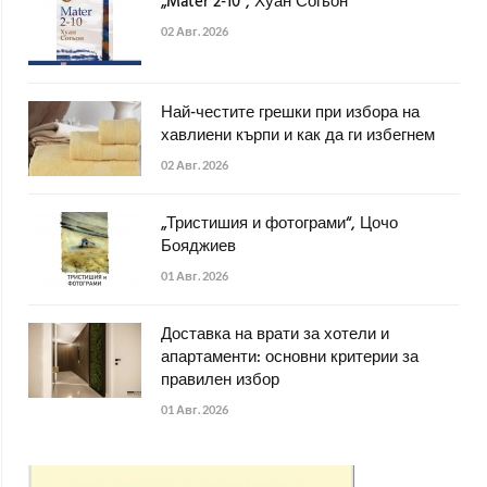
„Mater 2-10“, Хуан Согьон
02 Авг. 2026
Най-честите грешки при избора на
хавлиени кърпи и как да ги избегнем
02 Авг. 2026
„Тристишия и фотограми“, Цочо
Бояджиев
01 Авг. 2026
Доставка на врати за хотели и
апартаменти: основни критерии за
правилен избор
01 Авг. 2026