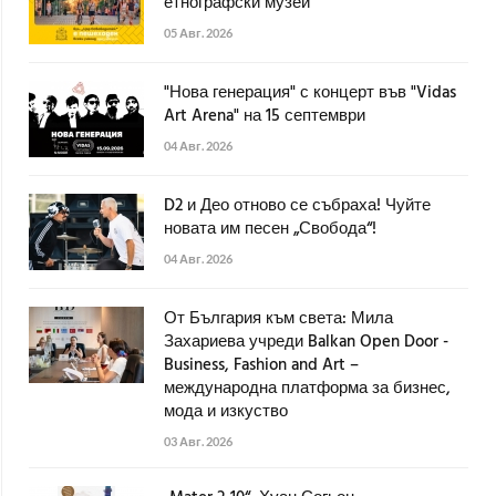
етнографски музей
05 Авг. 2026
"Нова генерация" с концерт във "Vidas
Art Arena" на 15 септември
04 Авг. 2026
D2 и Део отново се събраха! Чуйте
новата им песен „Свобода“!
04 Авг. 2026
От България към света: Мила
Захариева учреди Balkan Open Door -
Business, Fashion and Art –
международна платформа за бизнес,
мода и изкуство
03 Авг. 2026