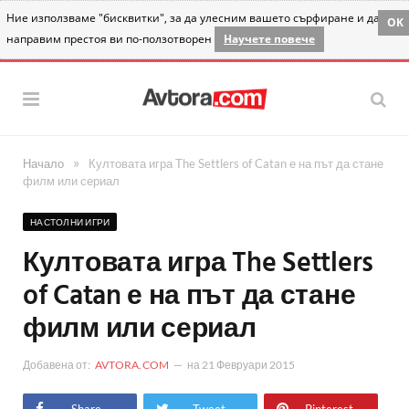
Ние използваме "бисквитки", за да улесним вашето сърфиране и да
OK
направим престоя ви по-ползотворен
Научете повече
»
Начало
Култовата игра The Settlers of Catan е на път да стане
филм или сериал
НАСТОЛНИ ИГРИ
Култовата игра The Settlers
of Catan е на път да стане
филм или сериал
Добавена от:
AVTORA.COM
на
21 Февруари 2015