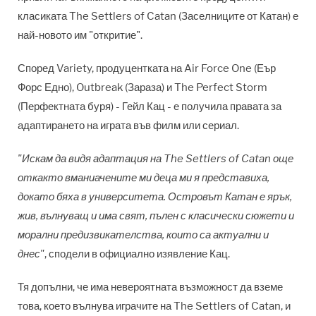
класиката The Settlers of Catan (Заселниците от Катан) е
най-новото им "откритие".
Според Variety, продуцентката на Air Force One (Еър
Форс Едно), Outbreak (Зараза) и The Perfect Storm
(Перфектната буря) - Гейл Кац - е получила правата за
адаптирането на играта във филм или сериал.
"Искам да видя адаптация на The Settlers of Catan още
откакто вманиачените ми деца ми я представиха,
докато бяха в университета. Островът Катан е ярък,
жив, вълнуващ и има свят, пълен с класически сюжети и
морални предизвикателства, които са актуални и
днес"
, сподели в официално изявление Кац.
Тя допълни, че има невероятната възможност да вземе
това, което вълнува играчите на The Settlers of Catan, и