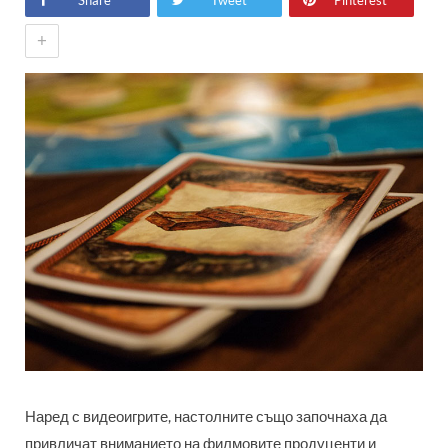
Share
Tweet
Pinterest
+
Наред с видеоигрите, настолните също започнаха да
привличат вниманието на филмовите продуценти и