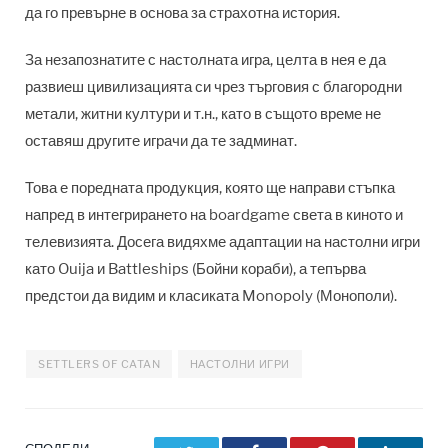
да го превърне в основа за страхотна история.
За незапознатите с настолната игра, целта в нея е да
развиеш цивилизацията си чрез търговия с благородни
метали, житни култури и т.н., като в същото време не
оставяш другите играчи да те задминат.
Това е поредната продукция, която ще направи стъпка
напред в интегрирането на boardgame света в киното и
телевизията. Досега видяхме адаптации на настолни игри
като Ouija и Battleships (Бойни кораби), а тепърва
предстои да видим и класиката Monopoly (Монополи).
SETTLERS OF CATAN
НАСТОЛНИ ИГРИ