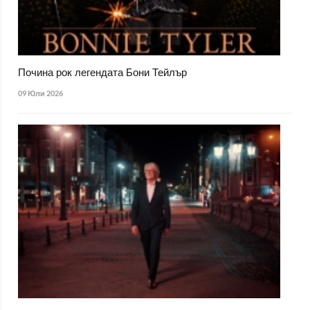
Почина рок легендата Бони Тейлър
09 Юли 2026