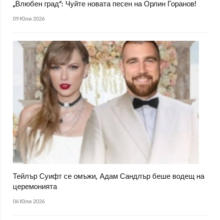
„Влюбен град“: Чуйте новата песен на Орлин Горанов!
09 Юли 2026
Тейлър Суифт се омъжи, Адам Сандлър беше водещ на
церемонията
06 Юли 2026