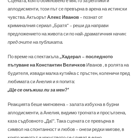
Сцената, която обикновено е място за реплики и
аплодисменти, този път се превърна в арена на истински
чувства. Актьорът
Алекс Иванов
– познат от
криминалния сериал „Братя“ – реши да направи
предложението на живота си по най-драматичния начин:
пред очите на публиката.
По време на спектакъла
„Хадерал – последното
пътуване на Константин Величков
Иванов , в ролята на
будителя, извади малка кутийка с пръстен, коленичи пред
любимата си Анелия и я попита:
„Ще се омъжиш ли за мен?“
Реакцията беше мигновена – залата избухна в бурни
аплодисменти, а Анелия, видимо трогната и просълзена,
каза съдбовното „Да!“. Така сцената се превърна в
символ на спонтанност и любов – онези редки мигове, в
които животът и изкуството се сливат в едно.