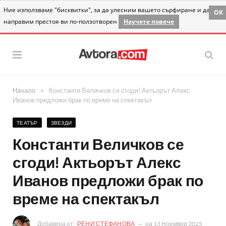
Ние използваме "бисквитки", за да улесним вашето сърфиране и да
OK
направим престоя ви по-ползотворен
Научете повече
»
Начало
Константи Величков се сгоди! Актьорът Алекс
Иванов предложи брак по време на спектакъл
ТЕАТЪР
ЗВЕЗДИ
Константи Величков се
сгоди! Актьорът Алекс
Иванов предложи брак по
време на спектакъл
Добавена от:
РЕНИ СТЕФАНОВА
на
13 Ноември 2025