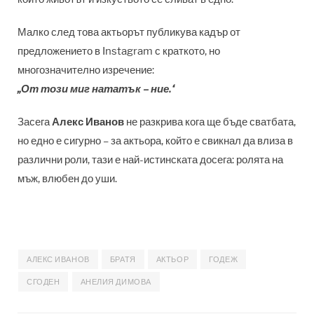
Малко след това актьорът публикува кадър от
предложението в Instagram с краткото, но
многозначително изречение:
„От този миг нататък – ние.“
Засега
Алекс Иванов
не разкрива кога ще бъде сватбата,
но едно е сигурно – за актьора, който е свикнал да влиза в
различни роли, тази е най-истинската досега: ролята на
мъж, влюбен до уши.
АЛЕКС ИВАНОВ
БРАТЯ
АКТЬОР
ГОДЕЖ
СГОДЕН
АНЕЛИЯ ДИМОВА