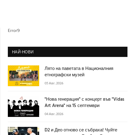
Error9
НАЙ-НОВИ
Лято на паветата в Националния
етнографски музей
05 Авг. 2026
"Нова генерация" с концерт във "Vidas
Art Arena" на 15 септември
04 Авг. 2026
D2 и Део отново се събраха! Чуйте