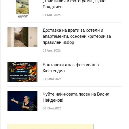
„Тристишия и фотограми“, Цочо
Бояджиев
01 Авг. 2026
Доставка на врати за хотели и
апартаменти: основни критерии за
правилен избор
01 Авг. 2026
Балкански джаз фестивал в
Кюстендил
31 Юли 2026
Чуйте най-новата песен на Васил
Найденов!
30 Юли 2026