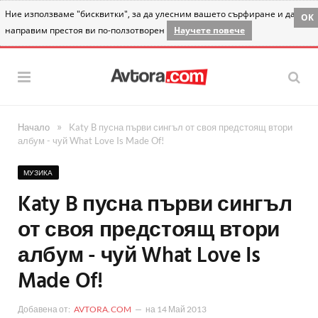
Ние използваме "бисквитки", за да улесним вашето сърфиране и да
OK
направим престоя ви по-ползотворен
Научете повече
»
Начало
Katy B пусна първи сингъл от своя предстоящ втори
албум - чуй What Love Is Made Of!
МУЗИКА
Katy B пусна първи сингъл
от своя предстоящ втори
албум - чуй What Love Is
Made Of!
Добавена от:
AVTORA.COM
на
14 Май 2013