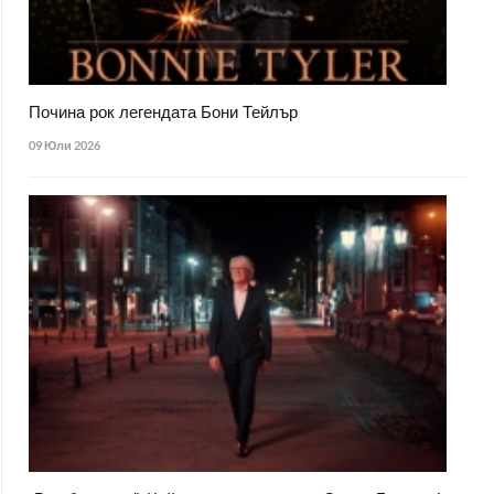
Почина рок легендата Бони Тейлър
09 Юли 2026