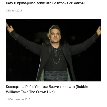
Katy B привършва записите на втория си албум
02 Март 2013
Концерт на Роби Уилямс: Вземи короната (Robbie
Williams: Take The Crown Live)
11 Септември 2013