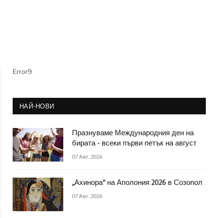
Error9
НАЙ-НОВИ
Празнуваме Международния ден на
бирата - всеки първи петък на август
07 Авг. 2026
„Ахинора“ на Аполония 2026 в Созопол
07 Авг. 2026