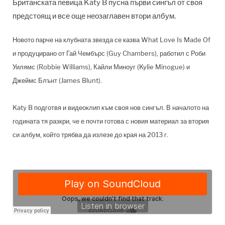
Британската певица Katy B пусна първи сингъл от своя
предстоящ и все още неозаглавен втори албум.
Новото парче на клубната звезда се казва What Love Is Made Of
и продуцирано от Гай Чембърс (Guy Chambers), работил с Роби
Уилямс (Robbie Williams), Кайли Миноуг (Kylie Minogue) и
Джеймс Блънт (James Blunt).
Katy B подготвя и видеоклип към своя нов сингъл. В началото на
годината тя разкри, че е почти готова с новия материал за втория
си албум, който трябва да излезе до края на 2013 г.