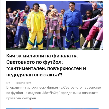
Кич за милиони на финала на
Световното по футбол:
"сантиментален, повърхностен и
недодялан спектакъл"!
От
20 Юли 2026
Вчерашният исторически финал на Световното първенство
по футбол на стадион „МетЛайф“ предложи на планетата
брутален културен..