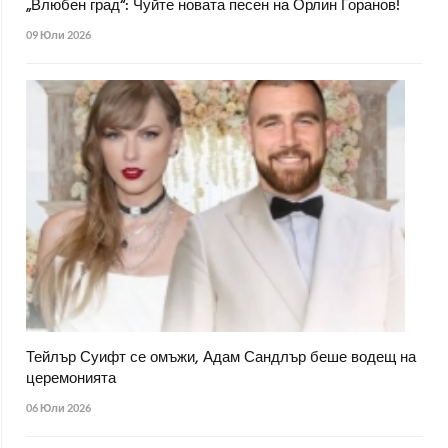
„Влюбен град“: Чуйте новата песен на Орлин Горанов!
09 Юли 2026
Тейлър Суифт се омъжи, Адам Сандлър беше водещ на
церемонията
06 Юли 2026