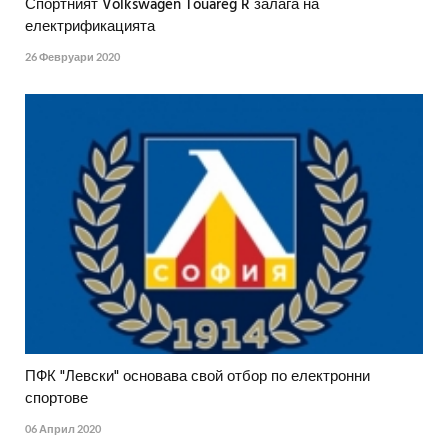
Спортният Volkswagen Touareg R залага на
електрификацията
26 Февруари 2020
ПФК "Левски" основава свой отбор по електронни
спортове
06 Април 2020