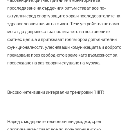
часовниците, фитнес гривните и мониторите за
проследяване на сърдечния ритъм стават все по-
актуални сред спортуващите хора и последователите на
здравословния начин на живот. Тези устройства не само
могат да допринесат за постигането на поставените
фитнес цели, а и притежават голям брой допълнителни
функционалности, улесняващи комуникацията и доброто
прекарване през свободното време като възможност за
провеждане на разговори и слушане на музика.
Високо интензивни интервални тренировки (HIIT)
Наред с модерните технологични джаджи, сред
спортуващите стават все по-популярни високо