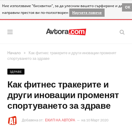
Ние използваме "бисквитки", за да улесним вашето сърфиране и да
OK
направим престоя ви по-ползотворен
Научете повече
»
Начало
Как фитнес тракерите и други иновации променят
спортуването за здраве
ЗДРАВЕ
Как фитнес тракерите и
други иновации променят
спортуването за здраве
Добавена от:
ЕКИП НА АВТОРА
на
10 Март 2020