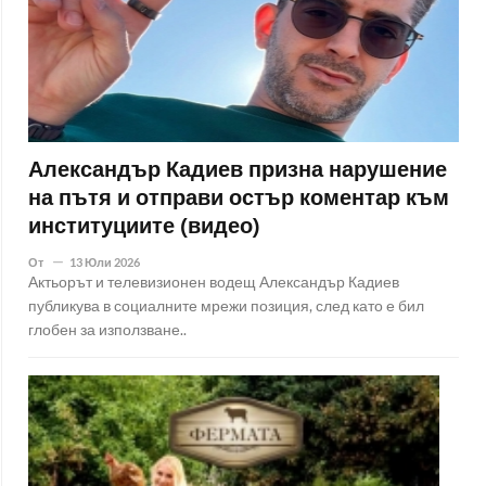
Александър Кадиев призна нарушение
на пътя и отправи остър коментар към
институциите (видео)
От
13 Юли 2026
Актьорът и телевизионен водещ Александър Кадиев
публикува в социалните мрежи позиция, след като е бил
глобен за използване..