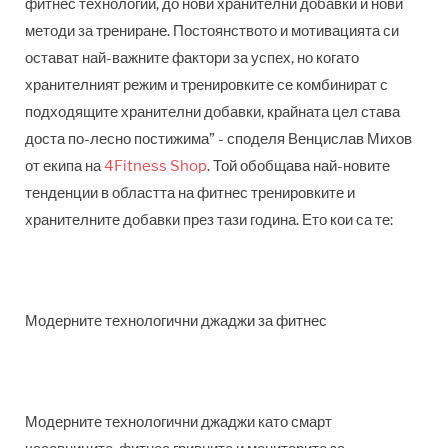
фитнес технологии, до нови хранителни добавки и нови
методи за трениране. Постоянството и мотивацията си
остават най-важните фактори за успех, но когато
хранителният режим и тренировките се комбинират с
подходящите хранителни добавки, крайната цел става
доста по-лесно постижима” - споделя Венцислав Михов
от екипа на
4Fitness Shop
. Той обобщава най-новите
тенденции в областта на фитнес тренировките и
хранителните добавки през тази година. Ето кои са те:
Модерните технологични джаджи за фитнес
Модерните технологични джаджи като смарт