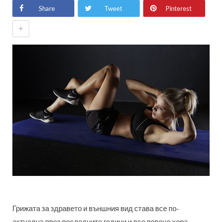
Share
Tweet
Pinterest
+
Грижата за здравето и външния вид става все по-
актуална през последните години и все повече хора