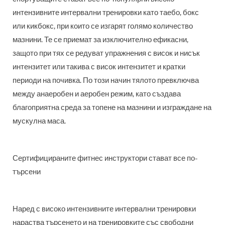
интензивните интервални тренировки като таебо, бокс
или кикбокс, при които се изгарят голямо количество
мазнини. Те се приемат за изключително ефикасни,
защото при тях се редуват упражнения с висок и нисък
интензитет или такива с висок интензитет и кратки
периоди на почивка. По този начин тялото превключва
между анаеробен и аеробен режим, като създава
благоприятна среда за топене на мазнини и изграждане на
мускулна маса.
Сертифицираните фитнес инструктори стават все по-
търсени
Наред с високо интензивните интервални тренировки
нараства търсенето и на тренировките със свободни