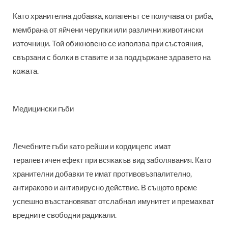
Като хранителна добавка, колагенът се получава от риба,
мембрана от яйчени черупки или различни животински
източници. Той обикновено се използва при състояния,
свързани с болки в ставите и за поддържане здравето на
кожата.
Медицински гъби
Лечебните гъби като рейши и кордицепс имат
терапевтичен ефект при всякакъв вид заболявания. Като
хранителни добавки те имат противовъзпалително,
антираково и антивирусно действие. В същото време
успешно възстановяват отслабнал имунитет и премахват
вредните свободни радикали.