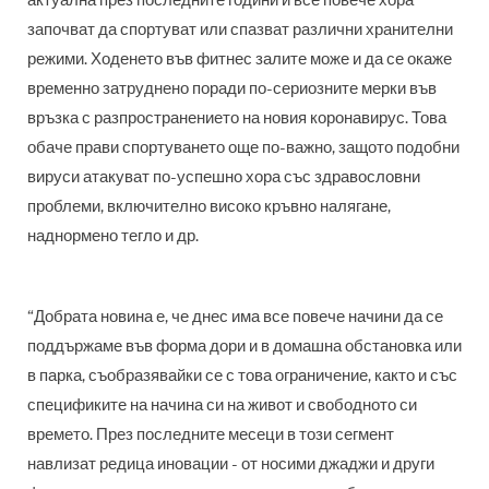
започват да спортуват или спазват различни хранителни
режими. Ходенето във фитнес залите може и да се окаже
временно затруднено поради по-сериозните мерки във
връзка с разпространението на новия коронавирус. Това
обаче прави спортуването още по-важно, защото подобни
вируси атакуват по-успешно хора със здравословни
проблеми, включително високо кръвно налягане,
наднормено тегло и др.
“Добрата новина е, че днес има все повече начини да се
поддържаме във форма дори и в домашна обстановка или
в парка, съобразявайки се с това ограничение, както и със
спецификите на начина си на живот и свободното си
времето. През последните месеци в този сегмент
навлизат редица иновации - от носими джаджи и други