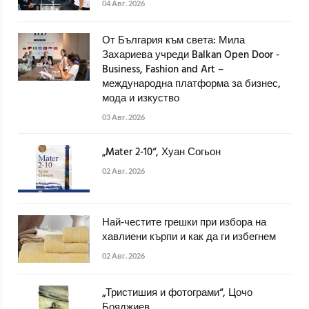
04 Авг. 2026
От България към света: Мила
Захариева учреди Balkan Open Door -
Business, Fashion and Art –
международна платформа за бизнес,
мода и изкуство
03 Авг. 2026
„Mater 2-10“, Хуан Согьон
02 Авг. 2026
Най-честите грешки при избора на
хавлиени кърпи и как да ги избегнем
02 Авг. 2026
„Тристишия и фотограми“, Цочо
Бояджиев