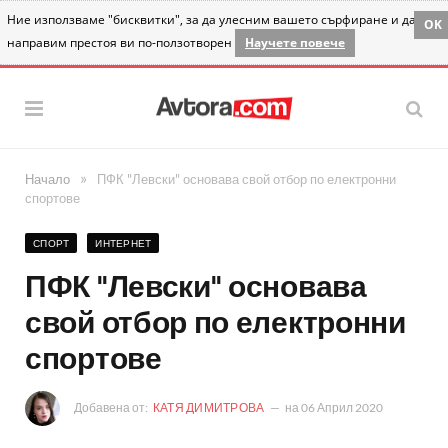
Ние използваме "бисквитки", за да улесним вашето сърфиране и да
OK
направим престоя ви по-ползотворен
Научете повече
»
Начало
ПФК "Левски" основава свой отбор по електронни
спортове
СПОРТ
ИНТЕРНЕТ
ПФК "Левски" основава
свой отбор по електронни
спортове
Добавена от:
КАТЯ ДИМИТРОВА
на
06 Април 2020