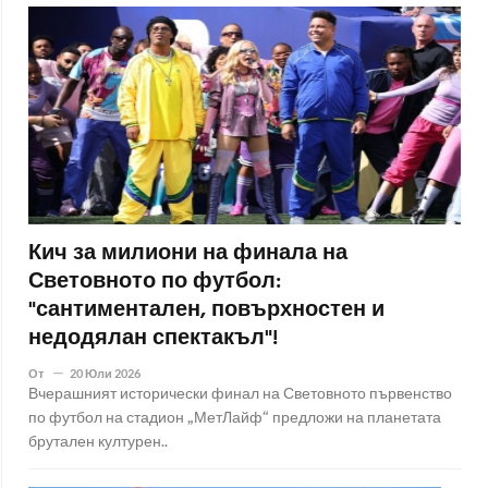
Кич за милиони на финала на
Световното по футбол:
"сантиментален, повърхностен и
недодялан спектакъл"!
От
20 Юли 2026
Вчерашният исторически финал на Световното първенство
по футбол на стадион „МетЛайф“ предложи на планетата
брутален културен..