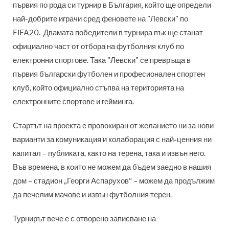
първия по рода си турнир в България, който ще определи
най-добрите играчи сред феновете на "Левски" по
FIFA20. Двамата победители в турнира пък ще станат
официално част от отбора на футболния клуб по
електронни спортове. Така "Левски"
се превръща в
първия български футболен и професионален спортен
клуб, който официално стъпва на територията на
електронните спортове и гейминга.
Стартът на проекта е провокиран от желанието ни за нови
варианти за комуникация и колаборация с най-ценния ни
капитал – публиката,
както на терена, така и извън него.
Във времена, в които не можем да бъдем заедно в нашия
дом – стадион „Георги Аспарухов“
–
можем да продължим
да печелим мачове и извън футболния терен
.
Турнирът вече е с отворено записване на