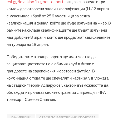
esl.gg/levskisofia-goes-esports
и ще се проведе в три
кръга – две отворени онлайн квалификации (11-12 април)
с максимален брой от 256
участници
за всяка
квалификация и финал, който ще бъде излъчен на живо
. В
рамките на онлайн квалификациите ще бъдат излъчени
най-добрите 8 играчи, които ще продължат към финалите
на турнира на 18 април.
Победителите в надпреварата ще имат честта да
защитават цветовете на любимия клуб в битки с
грандовете на европейския и световен футбол. В
комбинация с това те ще спечелят и карти за VIP ложата
на стадион "Георги Аспарухов", както и възможността да
обсъждат и прилагат своите стратегии с играещия FIFA
треньор – Симеон Славчев.
„ПФК ЛЕВСКИ“
ОТБОР ПО ЕЛЕКТРОННИ СПОРТОВЕ