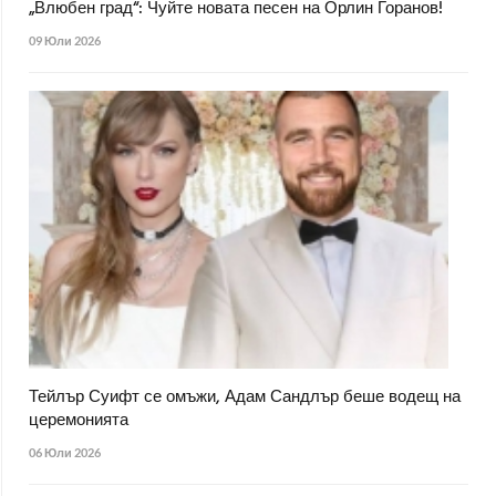
„Влюбен град“: Чуйте новата песен на Орлин Горанов!
09 Юли 2026
Тейлър Суифт се омъжи, Адам Сандлър беше водещ на
церемонията
06 Юли 2026