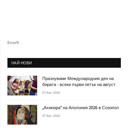
Error9
НАЙ-НОВИ
Празнуваме Международния ден на
бирата - всеки първи петък на август
07 Авг. 2026
„Ахинора“ на Аполония 2026 в Созопол
07 Авг. 2026