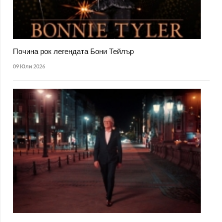
Почина рок легендата Бони Тейлър
09 Юли 2026