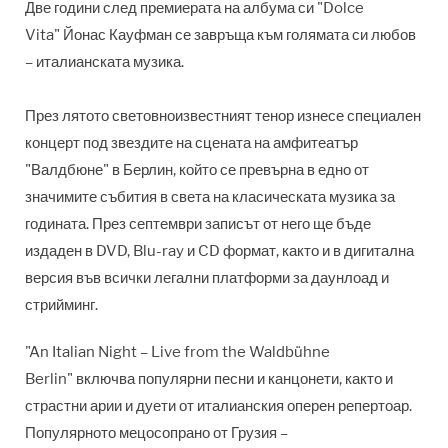
Две години след премиерата на албума си "Dolce
Vita" Йонас Кауфман се завръща към голямата си любов
– италианската музика.
През лятото световноизвестният тенор изнесе специален
концерт под звездите на сцената на амфитеатър
"Валдбюне" в Берлин, който се превърна в едно от
значимите събития в света на класическата музика за
годината. През септември записът от него ще бъде
издаден в DVD, Blu-ray и CD формат, както и в дигитална
версия във всички легални платформи за даунлоад и
стрийминг.
"An Italian Night – Live from the Waldbühne
Berlin" включва популярни песни и канцонети, както и
страстни арии и дуети от италианския оперен репертоар.
Популярното мецосопрано от Грузия –