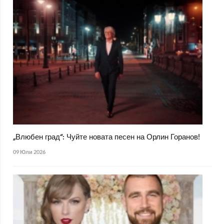
„Влюбен град“: Чуйте новата песен на Орлин Горанов!
09 Юли 2026