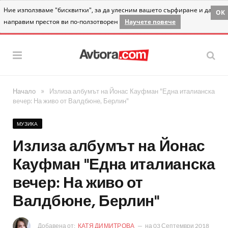
Ние използваме "бисквитки", за да улесним вашето сърфиране и да
OK
направим престоя ви по-ползотворен
Научете повече
»
Начало
Излиза албумът на Йонас Кауфман "Една италианска
вечер: На живо от Валдбюне, Берлин"
МУЗИКА
Излиза албумът на Йонас
Кауфман "Една италианска
вечер: На живо от
Валдбюне, Берлин"
Добавена от:
КАТЯ ДИМИТРОВА
на
03 Септември 2018