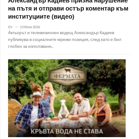
Александър Кадиев призна нарушение
на пътя и отправи остър коментар към
институциите (видео)
От
13 Юли 2026
Актьорът и телевизионен водещ Александър Кадиев
публикува в социалните мрежи позиция, след като е бил
глобен за използване..