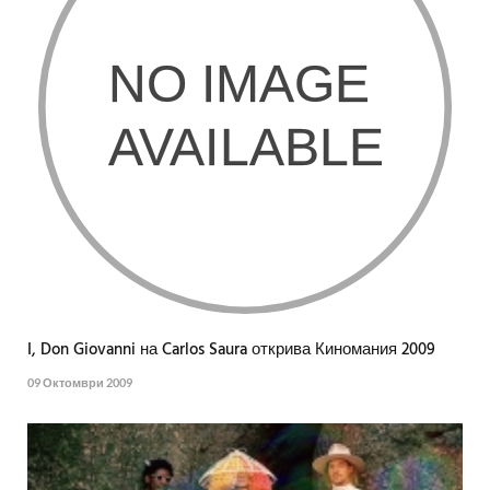
I, Don Giovanni на Carlos Saura открива Киномания 2009
09 Октомври 2009