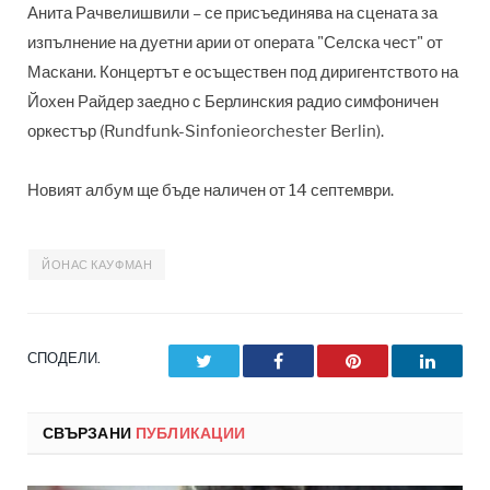
Анита Рачвелишвили – се присъединява на сцената за
изпълнение на дуетни арии от операта "Селска чест" от
Маскани. Концертът е осъществен под диригентството на
Йохен Райдер заедно с Берлинския радио симфоничен
оркестър (Rundfunk-Sinfonieorchester Berlin).
Новият албум ще бъде наличен от 14 септември.
ЙОНАС КАУФМАН
СПОДЕЛИ.
Twitter
Facebook
Pinterest
LinkedI
СВЪРЗАНИ
ПУБЛИКАЦИИ