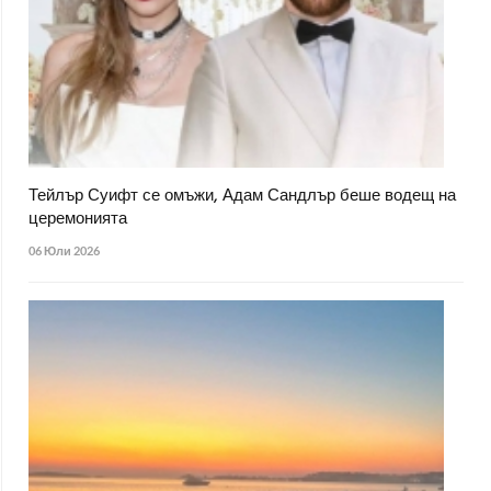
Тейлър Суифт се омъжи, Адам Сандлър беше водещ на
церемонията
06 Юли 2026