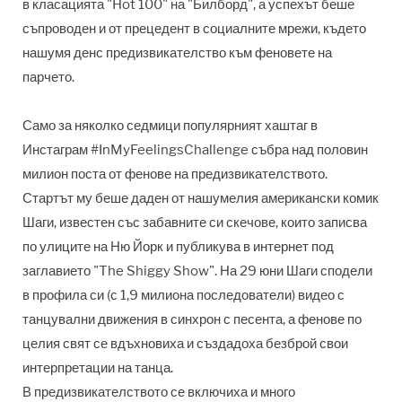
в класацията "Hot 100"
на "Билборд"
, а успехът беше
съпроводен и от прецедент в социалните мрежи, където
нашумя денс предизвикателство към феновете на
парчето.
Само за няколко седмици популярният хаштаг в
Инстаграм #InMyFeelingsChallenge
събра над половин
милион поста от фенове на предизвикателството.
Стартът му беше даден от нашумелия американски комик
Шаги,
известен със забавните си скечове, които записва
по улиците на Ню Йорк и публикува в интернет под
заглавието "
The Shiggy Show". На
29 юни
Шаги
сподели
в профила си (с 1,9 милиона последователи)
видео с
танцувални движения в синхрон с песента, а фенове по
целия свят се вдъхновиха и създадоха безброй свои
интерпретации на танца.
В предизвикателството се включиха и много