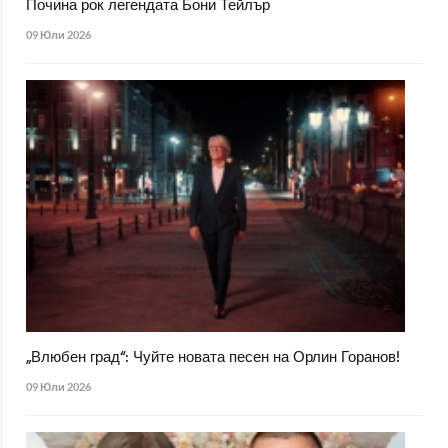
Почина рок легендата Бони Тейлър
09 Юли 2026
„Влюбен град“: Чуйте новата песен на Орлин Горанов!
09 Юли 2026