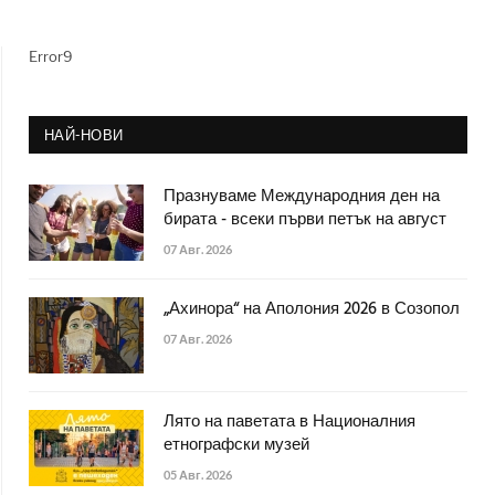
Error9
НАЙ-НОВИ
Празнуваме Международния ден на
бирата - всеки първи петък на август
07 Авг. 2026
„Ахинора“ на Аполония 2026 в Созопол
07 Авг. 2026
Лято на паветата в Националния
етнографски музей
05 Авг. 2026