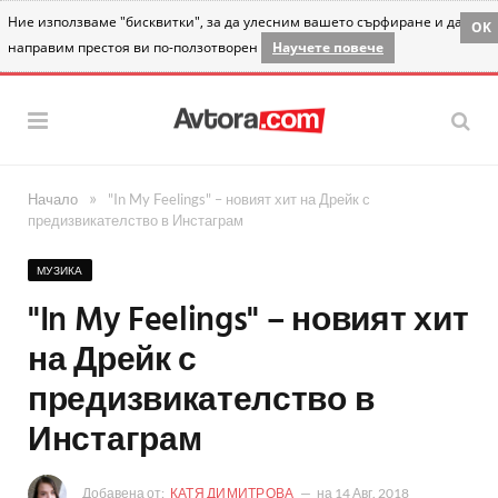
Ние използваме "бисквитки", за да улесним вашето сърфиране и да
OK
направим престоя ви по-ползотворен
Научете повече
»
Начало
"In My Feelings" – новият хит на Дрейк с
предизвикателство в Инстаграм
МУЗИКА
"In My Feelings" – новият хит
на Дрейк с
предизвикателство в
Инстаграм
Добавена от:
КАТЯ ДИМИТРОВА
на
14 Авг. 2018