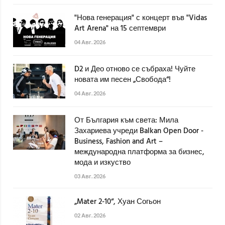
"Нова генерация" с концерт във "Vidas
Art Arena" на 15 септември
04 Авг. 2026
D2 и Део отново се събраха! Чуйте
новата им песен „Свобода“!
04 Авг. 2026
От България към света: Мила
Захариева учреди Balkan Open Door -
Business, Fashion and Art –
международна платформа за бизнес,
мода и изкуство
03 Авг. 2026
„Mater 2-10“, Хуан Согьон
02 Авг. 2026