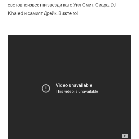
световноизвестни звезди като Уил Смит, Сиара, DJ
Khaled и самият Дрейк. Вижте го!