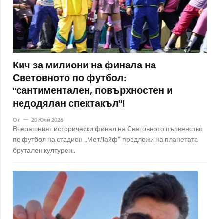
Кич за милиони на финала на
Световното по футбол:
"сантиментален, повърхностен и
недодялан спектакъл"!
От
20 Юли 2026
Вчерашният исторически финал на Световното първенство
по футбол на стадион „МетЛайф“ предложи на планетата
брутален културен..