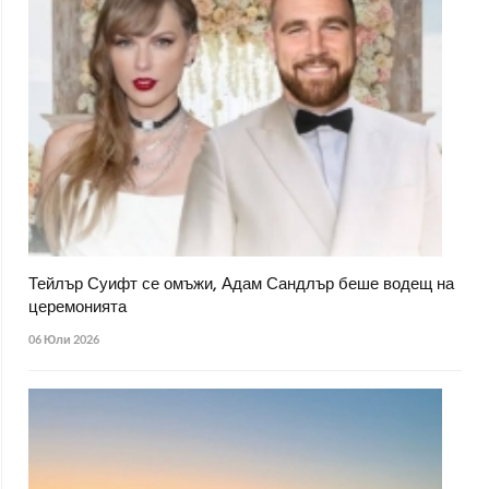
Тейлър Суифт се омъжи, Адам Сандлър беше водещ на
церемонията
06 Юли 2026