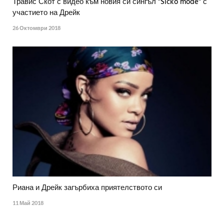
Травис Скот с видео към новия си сингъл "Sicko mode" с
участието на Дрейк
26 Октомври 2018
Риана и Дрейк загърбиха приятелството си
11 Май 2018