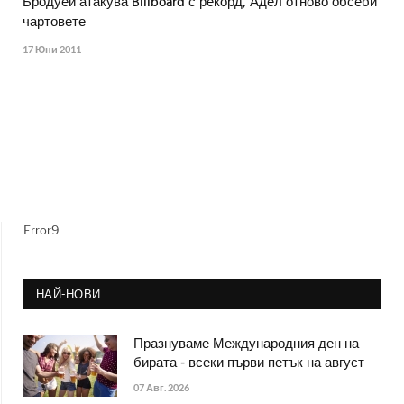
Бродуей атакува Billboard с рекорд, Адел отново обсеби
чартовете
17 Юни 2011
Error9
НАЙ-НОВИ
Празнуваме Международния ден на
бирата - всеки първи петък на август
07 Авг. 2026