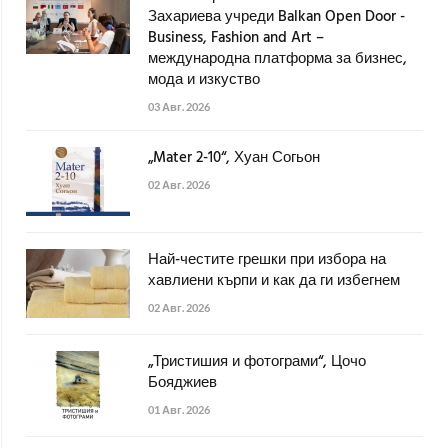
Захариева учреди Balkan Open Door -
Business, Fashion and Art –
международна платформа за бизнес,
мода и изкуство
03 Авг. 2026
„Mater 2-10“, Хуан Согьон
02 Авг. 2026
Най-честите грешки при избора на
хавлиени кърпи и как да ги избегнем
02 Авг. 2026
„Тристишия и фотограми“, Цочо
Бояджиев
01 Авг. 2026