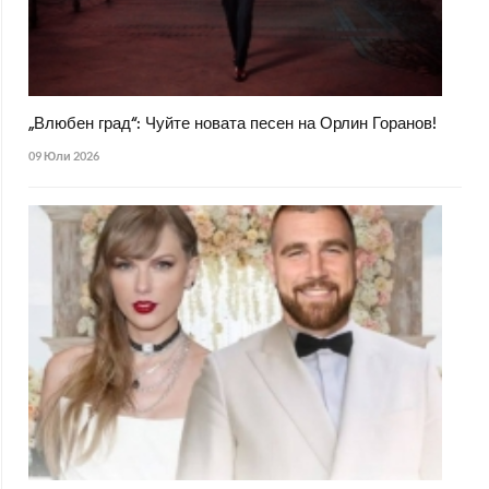
„Влюбен град“: Чуйте новата песен на Орлин Горанов!
09 Юли 2026