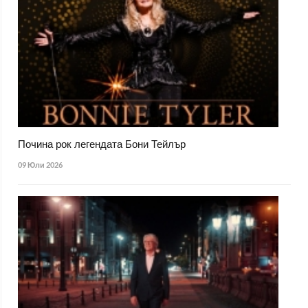
Почина рок легендата Бони Тейлър
09 Юли 2026