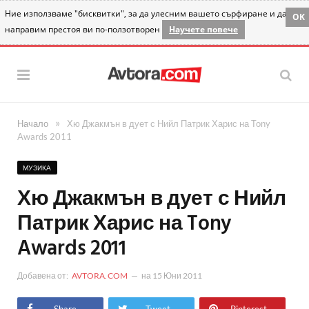
Ние използваме "бисквитки", за да улесним вашето сърфиране и да
OK
направим престоя ви по-ползотворен
Научете повече
»
Начало
Хю Джакмън в дует с Нийл Патрик Харис на Tony
Awards 2011
МУЗИКА
Хю Джакмън в дует с Нийл
Патрик Харис на Tony
Awards 2011
Добавена от:
AVTORA.COM
на
15 Юни 2011