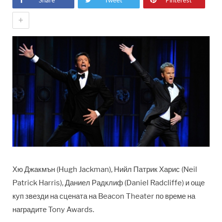
Share
Tweet
Pinterest
+
Хю Джакмън (Hugh Jackman), Нийл Патрик Харис (Neil
Patrick Harris), Даниел Радклиф (Daniel Radcliffe) и още
куп звезди на сцената на Beacon Theater по време на
наградите Tony Awards.