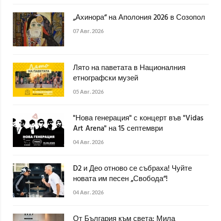
„Ахинора“ на Аполония 2026 в Созопол
07 Авг. 2026
Лято на паветата в Националния
етнографски музей
05 Авг. 2026
"Нова генерация" с концерт във "Vidas
Art Arena" на 15 септември
04 Авг. 2026
D2 и Део отново се събраха! Чуйте
новата им песен „Свобода“!
04 Авг. 2026
От България към света: Мила