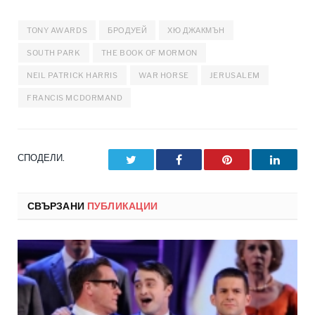
TONY AWARDS
БРОДУЕЙ
ХЮ ДЖАКМЪН
SOUTH PARK
THE BOOK OF MORMON
NEIL PATRICK HARRIS
WAR HORSE
JERUSALEM
FRANCIS MCDORMAND
СПОДЕЛИ.
Twitter
Facebook
Pinterest
LinkedI
СВЪРЗАНИ
ПУБЛИКАЦИИ