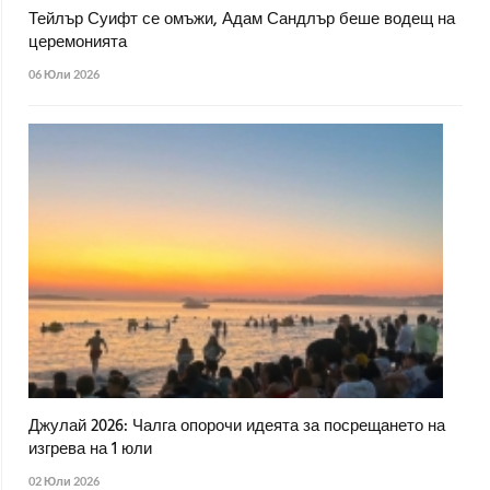
Тейлър Суифт се омъжи, Адам Сандлър беше водещ на
церемонията
06 Юли 2026
Джулай 2026: Чалга опорочи идеята за посрещането на
изгрева на 1 юли
02 Юли 2026