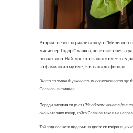
Вторият сезон на риалити шоуто "Милионер тъ
милионер Тодор Славков, вече е история, а р
неочаквана. Най-малкото защото вместо една,
за фамилното му име, стигнали до финала.
"Като си върна държавата, многоженството ще бъ
Славков на финала.
Поради високия си ръст (
"Не обичам жената да е по
окончателния избор, който Славков така и не направ
Той поднесе като подарък на двете си избраници чи