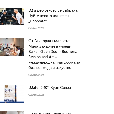
D2 и Део отново се събраха!
Чуйте новата им песен
„Свобода“!
04 Авг. 2026
От България към света:
Мила Захариева учреди
Balkan Open Door - Business,
Fashion and Art –
международна платформа за
бизнес, мода и изкуство
03 Авг. 2026
„Mater 2-10“, Хуан Согьон
02 Авг. 2026
Най-честите грешки при