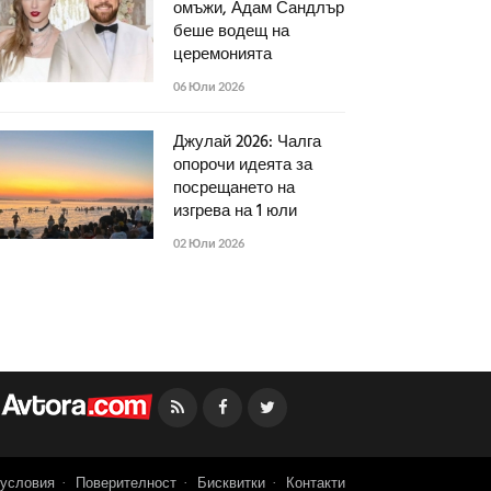
омъжи, Адам Сандлър
беше водещ на
церемонията
06 Юли 2026
Джулай 2026: Чалга
опорочи идеята за
посрещането на
изгрева на 1 юли
02 Юли 2026
Facebook
Twitter
условия
Поверителност
Бисквитки
Контакти