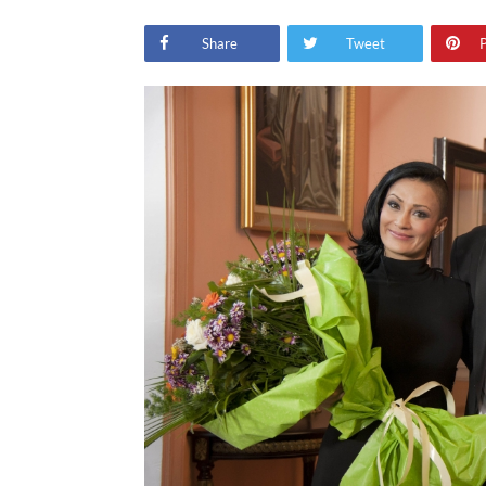
Share
Tweet
P