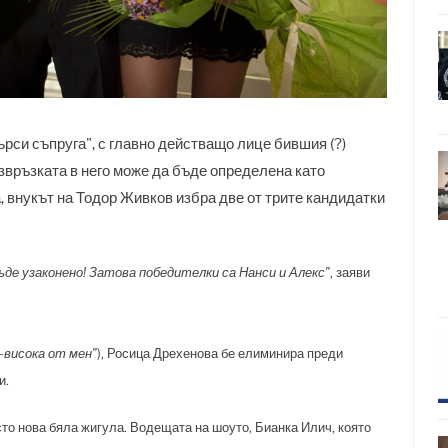
рси съпруга", с главно действащо лице бившия (?)
азвръзката в него може да бъде определена като
 внукът на Тодор Живков избра две от трите кандидатки
де узаконено! Затова победителки са Нанси и Алекс"
, заяви
-висока от мен"
), Росица Дрехенова бе елиминира преди
и.
сто нова бяла жигула. Водещата на шоуто, Бианка Илич, която