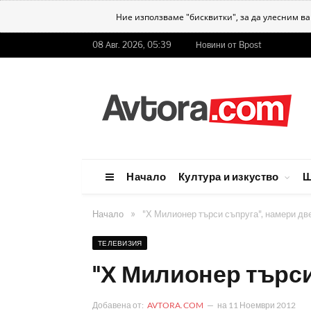
Ние използваме "бисквитки", за да улесним в
08 Авг. 2026, 05:39
Новини от Bpost
Начало
Култура и изкуство
Ш
»
Начало
"Х Милионер търси съпруга", намери дв
ТЕЛЕВИЗИЯ
"Х Милионер търси
Добавена от:
AVTORA.COM
на
11 Ноември 2012