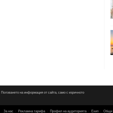
и. Ползването на информация от сайта, само с изричното
За нас
Рекламна тарифа
Профил на аудиторията
Екип
Общи 