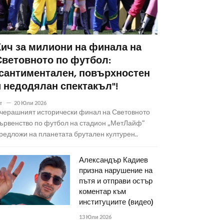
Кич за милиони на финала на
Световното по футбол:
"сантиментален, повърхностен
и недодялан спектакъл"!
т
20 Юли 2026
черашният исторически финал на Световното
ървенство по футбол на стадион „МетЛайф“
редложи на планетата брутален културен..
Александър Кадиев
призна нарушение на
пътя и отправи остър
коментар към
институциите (видео)
13 Юли 2026