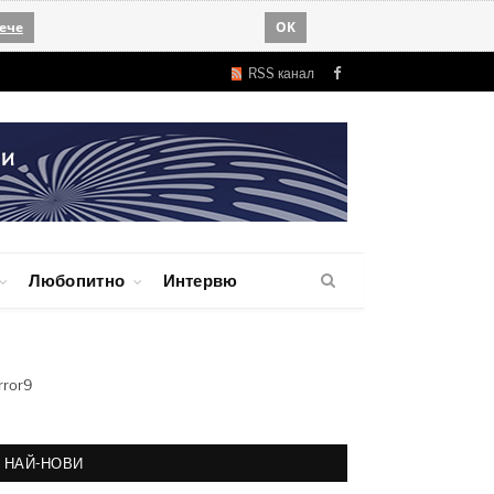
ече
OK
RSS канал
Facebook
Любопитно
Интервю
rror9
НАЙ-НОВИ