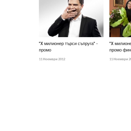
"X милионер търси съпруга" -
"X милионе
промо
промо фи
11 Ноември 2012
11 Ноември 2