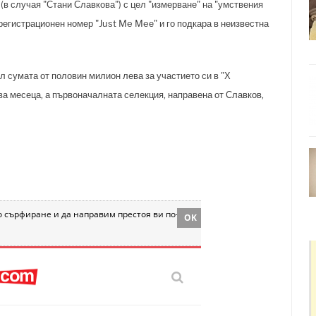
" (в случая "Стани Славкова") с цел "измерване" на "умствения
 регистрационен номер "Just Me Meе" и го подкара в неизвестна
сумата от половин милион лева за участието си в "Х
а месеца, а първоначалната селекция, направена от Славков,