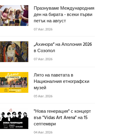
Празнуваме Международния
ден на бирата - всеки първи
петък на август
07 Авг. 2026
„Ахинора“ на Аполония 2026
в Созопол
07 Авг. 2026
Лято на паветата в
Националния етнографски
музей
05 Авг. 2026
"Нова генерация" с концерт
във "Vidas Art Arena" на 15
септември
04 Авг. 2026