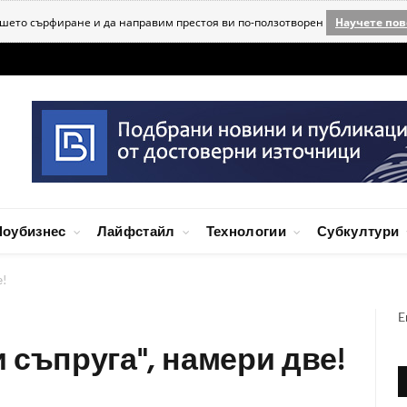
ашето сърфиране и да направим престоя ви по-ползотворен
Научете пов
оубизнес
Лайфстайл
Технологии
Субкултури
е!
E
 съпруга", намери две!