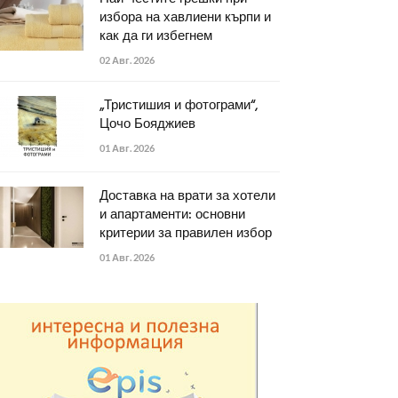
избора на хавлиени кърпи и
как да ги избегнем
02 Авг. 2026
„Тристишия и фотограми“,
Цочо Бояджиев
01 Авг. 2026
Доставка на врати за хотели
и апартаменти: основни
критерии за правилен избор
01 Авг. 2026