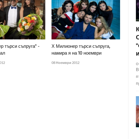
р търси съпруга" -
Х Милионер търси съпруга,
нал
намира я на 10 ноември
012
08 Ноември 2012
О
В
п
п