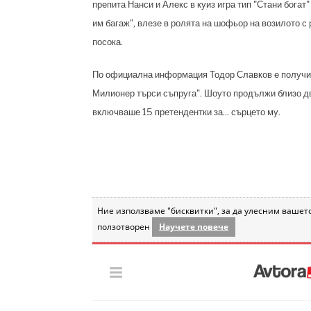
препита Нанси и Алекс в куиз игра тип "Стани богат
им багаж", влезе в ролята на шофьор на возилото с
посока.
По официална информация Тодор Славков е получил 
Милионер търси съпруга". Шоуто продължи близо дв
включваше 15 претендентки за... сърцето му.