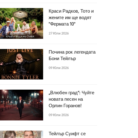
Краси Радков, Тото и
жените им ще водят
"Фермата 10"
27 Юли 2026
Почина рок легендата
Бони Тейлър
09 Юли 2026
„Влюбен град“: Чуйте
новата песен на
Орлин Горанов!
09 Юли 2026
Тейлър Суифт се