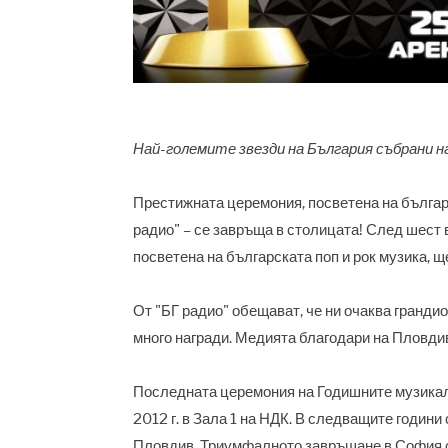
Най-големите звезди на България събрани н
Престижната церемония, посветена на българ
радио"
–
се завръща в столицата! След шест 
посветена на българската поп и рок музика, щ
От "БГ радио" обещават, че ни очаква гранди
много награди. Медията благодари на Пловди
Последната церемония на Годишните музикалн
2012 г. в Зала 1 на НДК. В следващите годин
Пловдив. Триумфалното завръщане в София ст