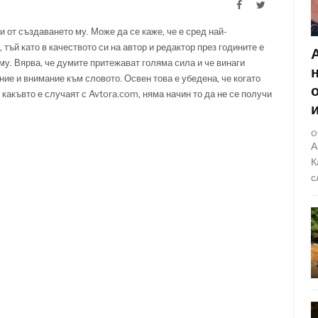
Facebook
Twitter
и от създаването му. Може да се каже, че е сред най-
 тъй като в качеството си на автор и редактор през годините е
у. Вярва, че думите притежават голяма сила и че винаги
ние и внимание към словото. Освен това е убедена, че когато
 какъвто е случаят с Avtora.com, няма начин то да не се получи
О
А
К
с