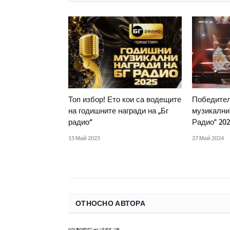
Топ избор! Ето кои са водещите
Победител
на годишните награди на „Бг
музикални 
радио“
Радио" 20
15 Май 2025
27 Май 2024
ОТНОСНО АВТОРА