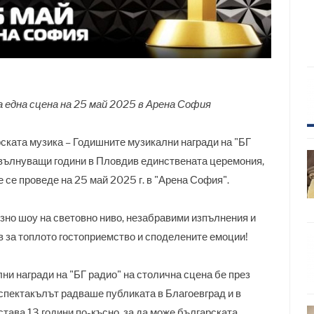
а една сцена на 25 май 2025 в Арена София
ската музика – Годишните музикални награди на "БГ
вълнуващи години в Пловдив единствената церемония,
е се проведе на 25 май 2025 г. в "Арена София".
озно шоу на световно ниво, незабравими изпълнения и
в за топлото гостоприемство и споделените емоции!
и награди на "БГ радио" на столична сцена бе през
и спектакълът радваше публиката в Благоевград и в
ава 13 години по-късно, за да може българската