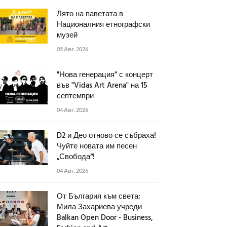
Лято на паветата в
Националния етнографски
музей
05 Авг. 2026
"Нова генерация" с концерт
във "Vidas Art Arena" на 15
септември
04 Авг. 2026
D2 и Део отново се събраха!
Чуйте новата им песен
„Свобода“!
04 Авг. 2026
От България към света:
Мила Захариева учреди
Balkan Open Door - Business,