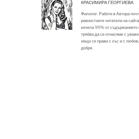
КРАСИМИРА ГЕОРГИЕВА
Филолог. Работи в Автора почт
ревностните читатели на сайта,
изчела 99% от съдържанието м
трябва да се отнасяме с уваже
нещо се прави с хъс и с любов,
добре.