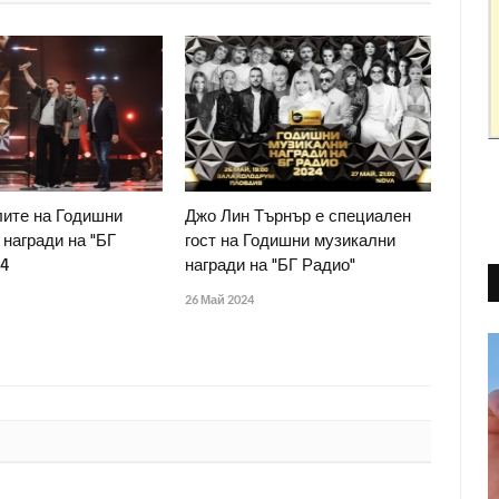
ите на Годишни
Джо Лин Търнър е специален
награди на "БГ
гост на Годишни музикални
24
награди на "БГ Радио"
26 Май 2024