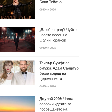
Бони Тейлър
09 Юли 2026
„Влюбен град“: Чуйте
новата песен на
Орлин Горанов!
09 Юли 2026
Тейлър Суифт се
омъжи, Адам Сандлър
беше водещ на
церемонията
06 Юли 2026
Джулай 2026: Чалга
опорочи идеята за
посрещането на