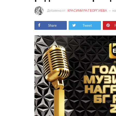
Добавена от:
КРАСИМИРА ГЕОРГИЕВА
н
Share
Tweet
P