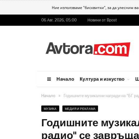
Ние използваме "бисквитки", за да улесним в
06 Авг. 2026, 05:00
Новини от Bpost
Начало
Култура и изкуство
Ш
»
Начало
Годишните музикални награди на "БГ ра
МУЗИКА
МЕДИЯ И РЕКЛАМА
Годишните музикал
радио" се завръща