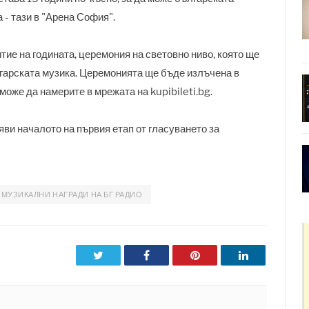
 - тази в "Арена София".
ие на годината, церемония на световно ниво, която ще
гарската музика.
Церемонията ще бъде излъчена в
оже да намерите в мрежата на kupibileti.bg.
яви началото на първия етап от гласуването за
МУЗИКАЛНИ НАГРАДИ НА БГ РАДИО
Twitter
Facebook
Pinterest
LinkedIn