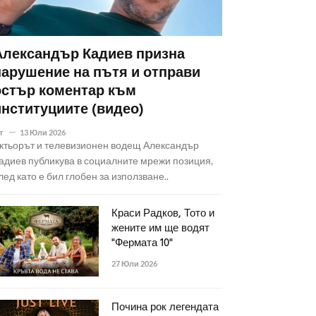
Александър Кадиев призна
нарушение на пътя и отправи
остър коментар към
институциите (видео)
т
13 Юли 2026
ктьорът и телевизионен водещ Александър
адиев публикува в социалните мрежи позиция,
лед като е бил глобен за използване..
Краси Радков, Тото и
жените им ще водят
"Фермата 10"
27 Юли 2026
Почина рок легендата