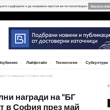
ашето сърфиране и да направим престоя ви по-ползотворен
Научете пов
оубизнес
Лайфстайл
Технологии
Субкултури
дио" се завръщат в София през май
E
ни награди на "БГ
т в София през май