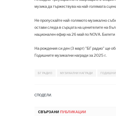
музика да тържествува на най-голямата сцена
Не пропускайте най-голямото музикално събит
остави следа в сърцата на ценителите на бъл
национален ефир на 26 май по NOVA. Билети м
На рождения си ден (3 март) "БГ радио" ще об
Годишните музикални награди за 2025 г.
БГ РАДИО
МУЗИКАЛНИ НАГРАДИ
ГОДИШНИ 
СПОДЕЛИ.
СВЪРЗАНИ
ПУБЛИКАЦИИ