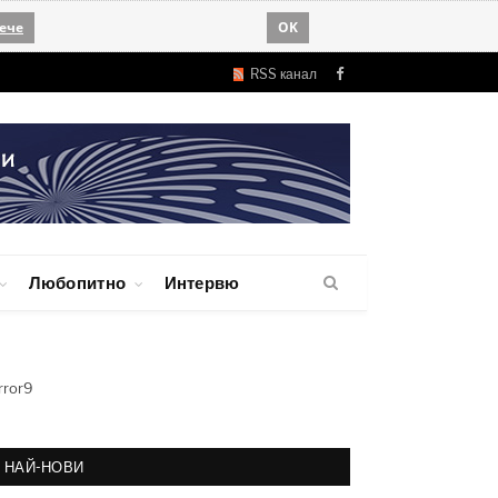
ече
OK
RSS канал
Facebook
Любопитно
Интервю
rror9
НАЙ-НОВИ