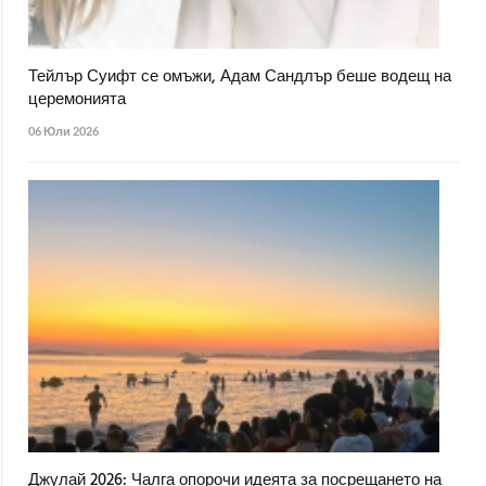
Тейлър Суифт се омъжи, Адам Сандлър беше водещ на
церемонията
06 Юли 2026
Джулай 2026: Чалга опорочи идеята за посрещането на