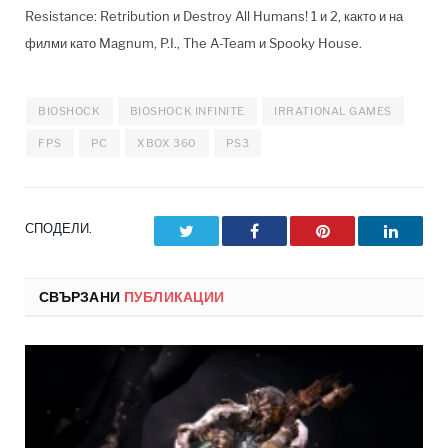
Resistance: Retribution и Destroy All Humans! 1 и 2, както и на
филми като Magnum, P.I., The A-Team и Spooky House.
BIOSHOCK
BIOSHOCK INFINITE
IRRATIONAL GAMES
FPS
PC
XBOX 360
PS3
СПОДЕЛИ.
Twitter
Facebook
Pinterest
LinkedI
СВЪРЗАНИ
ПУБЛИКАЦИИ