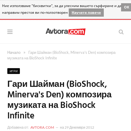
Ние използваме "бисквитки", за да улесним вашето сърфиране и да
OK
направим престоя ви по-ползотворен
Научете повече
»
Начало
Гари Шайман (BioShock, Minerva's Den) композира
музиката на BioShock Infinite
ИГРИ
Гари Шайман (BioShock,
Minerva's Den) композира
музиката на BioShock
Infinite
Добавена от:
AVTORA.COM
на
29 Декември 2012