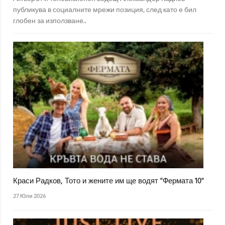
публикува в социалните мрежи позиция, след като е бил
глобен за използване..
Краси Радков, Тото и жените им ще водят "Фермата 10"
27 Юли 2026