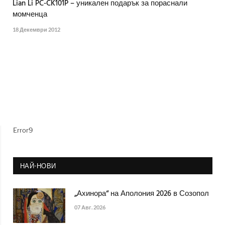
Lian Li PC-CK101P – уникален подарък за пораснали
момченца
18 Декември 2012
Error9
НАЙ-НОВИ
„Ахинора“ на Аполония 2026 в Созопол
07 Авг. 2026