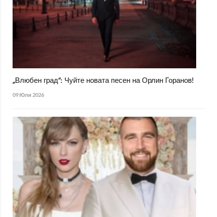
„Влюбен град“: Чуйте новата песен на Орлин Горанов!
09 Юли 2026