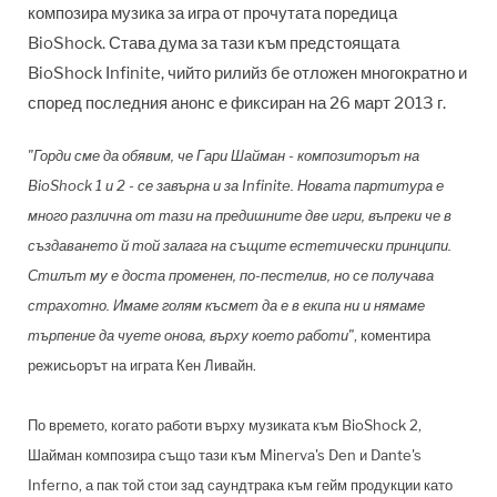
композира музика за игра от прочутата поредица
BioShock. Става дума за тази към предстоящата
BioShock Infinite, чийто рилийз бе отложен многократно и
според последния анонс е фиксиран на 26 март 2013 г.
"Горди сме да обявим, че Гари Шайман - композиторът на
BioShock 1 и 2 - се завърна и за Infinite. Новата партитура е
много различна от тази на предишните две игри, въпреки че в
създаването й той залага на същите естетически принципи.
Стилът му е доста променен, по-пестелив, но се получава
страхотно. Имаме голям късмет да е в екипа ни и нямаме
търпение да чуете онова, върху което работи"
, коментира
режисьорът на играта Кен Ливайн.
По времето, когато работи върху музиката към BioShock 2,
Шайман композира също тази към Minerva's Den и Dante's
Inferno, а пак той стои зад саундтрака към гейм продукции като