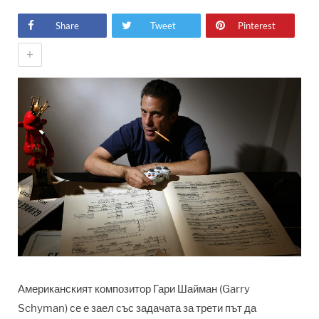
Share
Tweet
Pinterest
+
Американският композитор Гари Шайман (Garry
Schyman) се е заел със задачата за трети път да