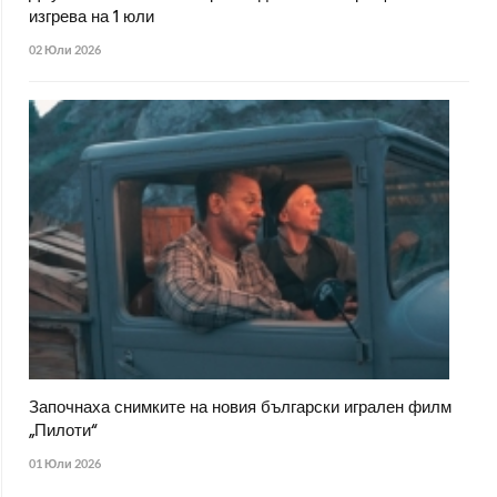
изгрева на 1 юли
02 Юли 2026
Започнаха снимките на новия български игрален филм
„Пилоти“
01 Юли 2026