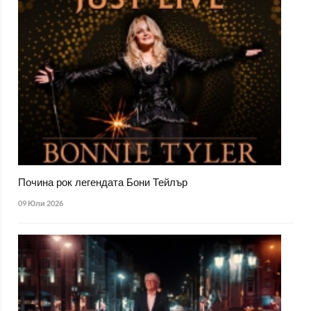
Почина рок легендата Бони Тейлър
09 Юли 2026