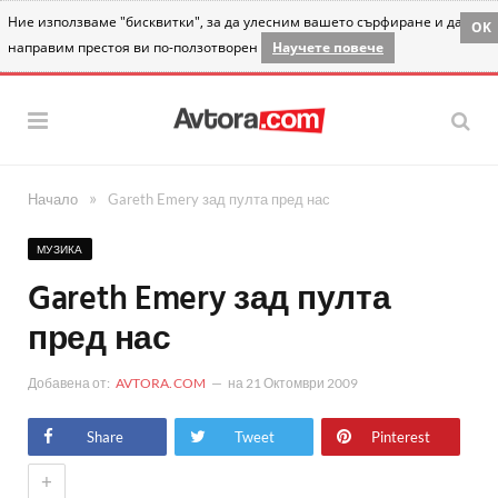
Ние използваме "бисквитки", за да улесним вашето сърфиране и да
OK
направим престоя ви по-ползотворен
Научете повече
»
Начало
Gareth Emery зад пулта пред нас
МУЗИКА
Gareth Emery зад пулта
пред нас
Добавена от:
AVTORA.COM
на
21 Октомври 2009
Share
Tweet
Pinterest
+