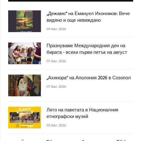
„Дежавю“ на Емануел Икономов: Вече
видяно и още невиждано
09 Авг. 2026
Празнуваме Международния ден на
бирата - всеки първи петък на август
07 Авг. 2026
„Ахинора“ на Аполония 2026 в Созопол
07 Авг. 2026
Лято на паветата в Националния
етнографски музей
05 Авг. 2026