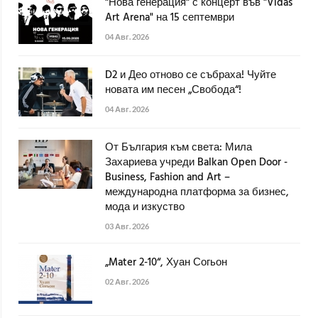
"Нова генерация" с концерт във "Vidas
Art Arena" на 15 септември
04 Авг. 2026
D2 и Део отново се събраха! Чуйте
новата им песен „Свобода“!
04 Авг. 2026
От България към света: Мила
Захариева учреди Balkan Open Door -
Business, Fashion and Art –
международна платформа за бизнес,
мода и изкуство
03 Авг. 2026
„Mater 2-10“, Хуан Согьон
02 Авг. 2026