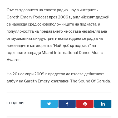
Със създаването на своето радио шоу в интернет -
Gareth Emery Podcast през 2006 г., английският диджей
се нарежда сред основоположниците на подкаста, а
популярността на предаването не остава незабелязана
от музикалната индустрия и всяка година се радва на
номинация в категорията "Най-добър подкаст" на
годишните награди Miami International Dance Music
Awards.
На 20 ноември 2009 г. предстои да излезе дебютният
албум на Gareth Emery, озаглавен The Sound Of Garuda.
СПОДЕЛИ.
Twitter
Facebook
Pinterest
LinkedI