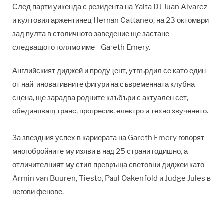
След парти уикенда с резидента на Yalta DJ Juan Alvarez
и култовия аржентинец Hernаn Cattаneo, на 23 октомври
зад пулта в столичното заведение ще застане
следващото голямо име - Gareth Emery.
Английският диджей и продуцент, утвърдил се като един
от най-иновативните фигури на съвременната клубна
сцена, ще зарадва родните клъбъри с актуален сет,
обединяващ транс, прогресив, електро и техно звученето.
За звездния успех в кариерата на Gareth Emery говорят
многобройните му изяви в над 25 страни годишно, а
отличителният му стил превръща световни диджеи като
Armin van Buuren, Tiesto, Paul Oakenfold и Judge Jules в
негови фенове.