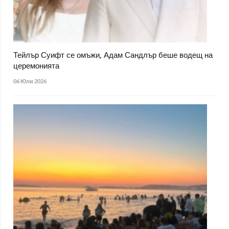
Тейлър Суифт се омъжи, Адам Сандлър беше водещ на
церемонията
06 Юли 2026