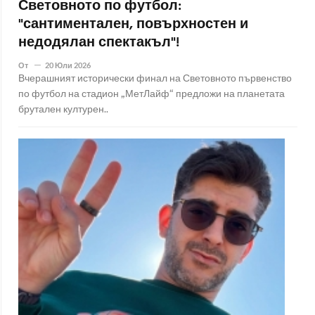
Световното по футбол:
"сантиментален, повърхностен и
недодялан спектакъл"!
От
20 Юли 2026
Вчерашният исторически финал на Световното първенство
по футбол на стадион „МетЛайф“ предложи на планетата
брутален културен..