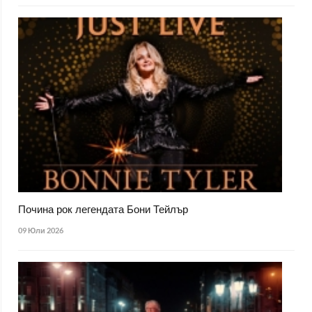
Почина рок легендата Бони Тейлър
09 Юли 2026