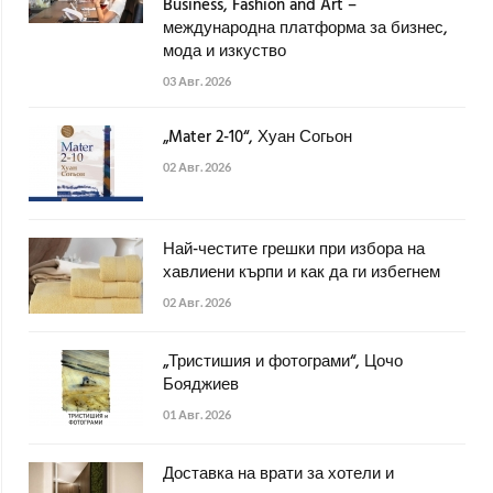
Business, Fashion and Art –
международна платформа за бизнес,
мода и изкуство
03 Авг. 2026
„Mater 2-10“, Хуан Согьон
02 Авг. 2026
Най-честите грешки при избора на
хавлиени кърпи и как да ги избегнем
02 Авг. 2026
„Тристишия и фотограми“, Цочо
Бояджиев
01 Авг. 2026
Доставка на врати за хотели и