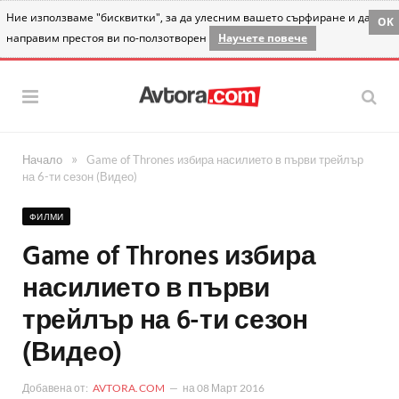
Ние използваме "бисквитки", за да улесним вашето сърфиране и да
OK
направим престоя ви по-ползотворен
Научете повече
»
Начало
Game of Thrones избира насилието в първи трейлър
на 6-ти сезон (Видео)
ФИЛМИ
Game of Thrones избира
насилието в първи
трейлър на 6-ти сезон
(Видео)
Добавена от:
AVTORA.COM
на
08 Март 2016