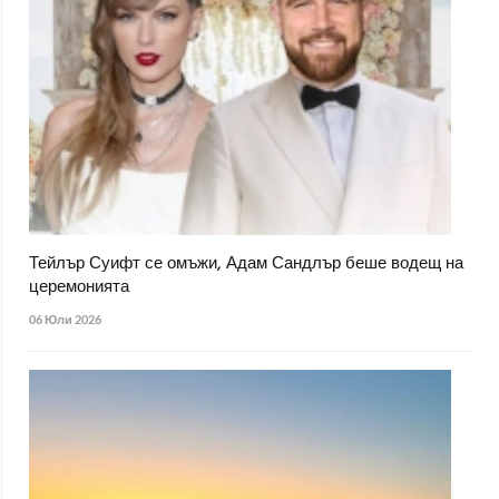
Тейлър Суифт се омъжи, Адам Сандлър беше водещ на
церемонията
06 Юли 2026