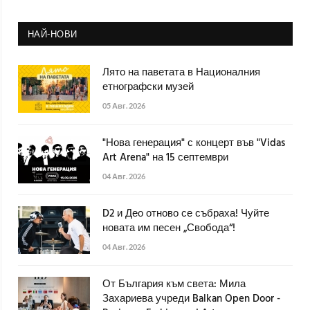
НАЙ-НОВИ
Лято на паветата в Националния
етнографски музей
05 Авг. 2026
"Нова генерация" с концерт във "Vidas
Art Arena" на 15 септември
04 Авг. 2026
D2 и Део отново се събраха! Чуйте
новата им песен „Свобода“!
04 Авг. 2026
От България към света: Мила
Захариева учреди Balkan Open Door -