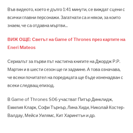
Във видеото, което е дълго 1:41 минути, се виждат сцени с
всички главни персонажи. Загатнати са и някои, за които
знаем, че са отдавна мъртви...
ВИЖ ОЩЕ: Светът на Game of Thrones през картите на
Eneri Mateos
Сериалът за първи път настигна книгите на Джордж Р.Р.
Мартин и в шести сезон ще ги задмине. А това означава,
че всеки почитател на поредицата ще бъде изненадван с
всеки следващ епизод.
В Game of Thrones S06 участват Питър Динклидж,
Емилия Кларк, Софи Търнър, Лина Хиди, Николай Костер-
Валдау, Мейси Уилямс, Кит Харингтън и др.