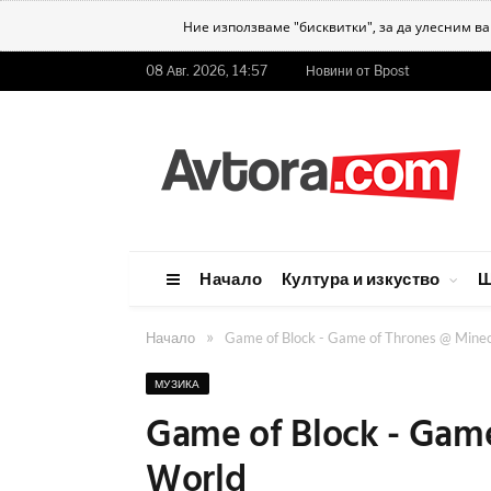
Ние използваме "бисквитки", за да улесним в
08 Авг. 2026, 14:57
Новини от Bpost
Начало
Култура и изкуство
Ш
»
Начало
Game of Block - Game of Thrones @ Minec
МУЗИКА
Game of Block - Gam
World