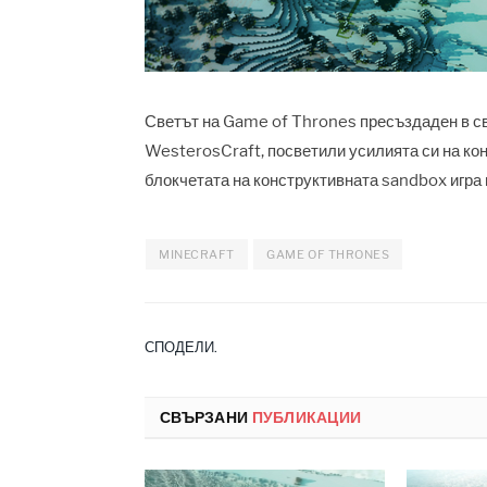
Светът на Game of Thrones пресъздаден в св
WesterosCraft, посветили усилията си на ко
блокчетата на конструктивната sandbox игра 
MINECRAFT
GAME OF THRONES
СПОДЕЛИ.
СВЪРЗАНИ
ПУБЛИКАЦИИ