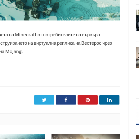
ета на Minecraft от потребителите на сървъра
нструирането на виртуална реплика на Вестерос чрез
на Mojang.
Twitter
Facebook
Pinterest
LinkedIn