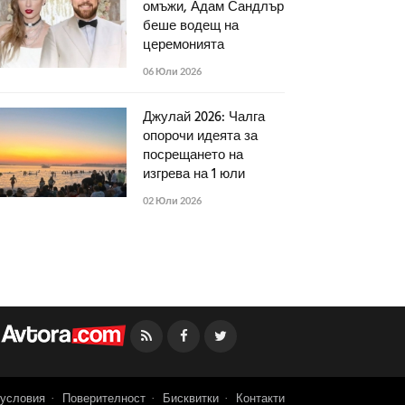
омъжи, Адам Сандлър
беше водещ на
церемонията
06 Юли 2026
Джулай 2026: Чалга
опорочи идеята за
посрещането на
изгрева на 1 юли
02 Юли 2026
Facebook
Twitter
условия
Поверителност
Бисквитки
Контакти