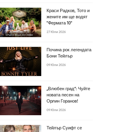
Краси Радков, Тото и
жените им ще водят
"Фермата 10"
27 Юли 2026
Почина рок легендата
Бони Тейлър
09 Юли 2026
„Влюбен град“: Чуйте
новата песен на
Орлин Горанов!
09 Юли 2026
Тейлър Суифт се