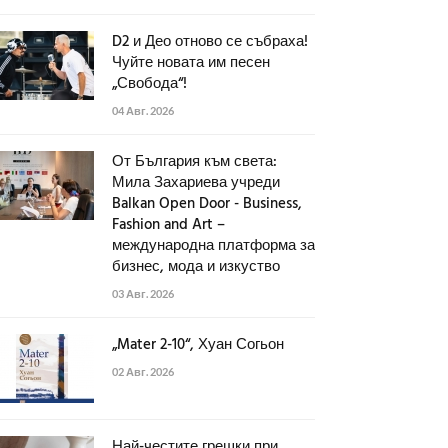
D2 и Део отново се събраха!
Чуйте новата им песен
„Свобода“!
04 Авг. 2026
От България към света:
Мила Захариева учреди
Balkan Open Door - Business,
Fashion and Art –
международна платформа за
бизнес, мода и изкуство
03 Авг. 2026
„Mater 2-10“, Хуан Согьон
02 Авг. 2026
Най-честите грешки при