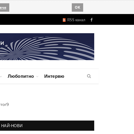
ече
OK
RSS канал
Facebook
Любопитно
Интервю
rror9
НАЙ-НОВИ