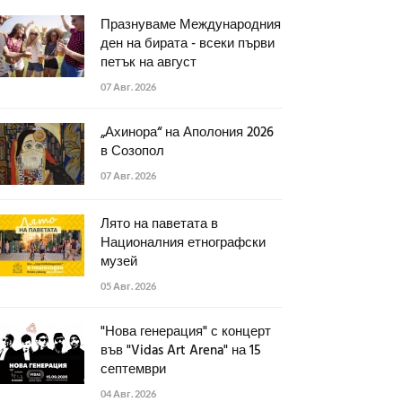
Празнуваме Международния
ден на бирата - всеки първи
петък на август
07 Авг. 2026
„Ахинора“ на Аполония 2026
в Созопол
07 Авг. 2026
Лято на паветата в
Националния етнографски
музей
05 Авг. 2026
"Нова генерация" с концерт
във "Vidas Art Arena" на 15
септември
04 Авг. 2026