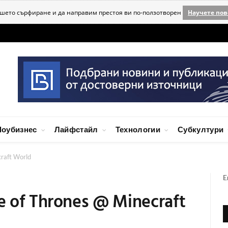
ашето сърфиране и да направим престоя ви по-ползотворен
Научете пов
оубизнес
Лайфстайл
Технологии
Субкултури
raft World
E
e of Thrones @ Minecraft