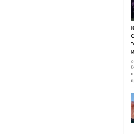
О
В
п
п