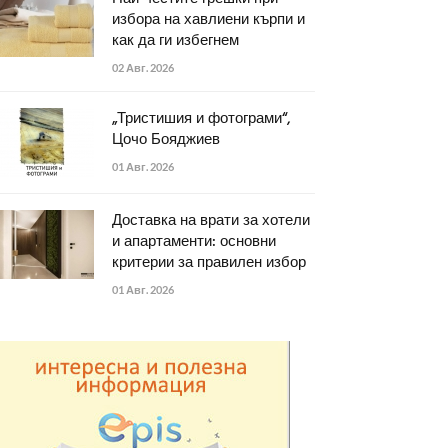
избора на хавлиени кърпи и
как да ги избегнем
02 Авг. 2026
„Тристишия и фотограми“,
Цочо Бояджиев
01 Авг. 2026
Доставка на врати за хотели
и апартаменти: основни
критерии за правилен избор
01 Авг. 2026