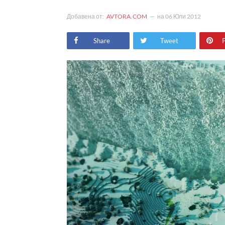
Добавена от:
AVTORA.COM
на
06 Юли 2012
Share
Tweet
P