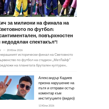
Кич за милиони на финала на
Световното по футбол:
"сантиментален, повърхностен
и недодялан спектакъл"!
т
20 Юли 2026
черашният исторически финал на Световното
ървенство по футбол на стадион „МетЛайф“
редложи на планетата брутален културен..
Александър Кадиев
призна нарушение на
пътя и отправи остър
коментар към
институциите (видео)
13 Юли 2026