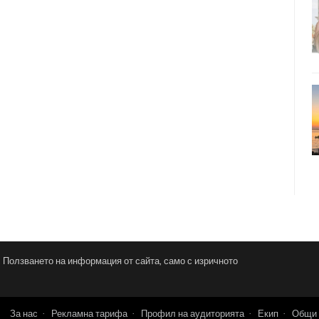
и. Ползването на информация от сайта, само с изричното
За нас
Рекламна тарифа
Профил на аудиторията
Екип
Общи 