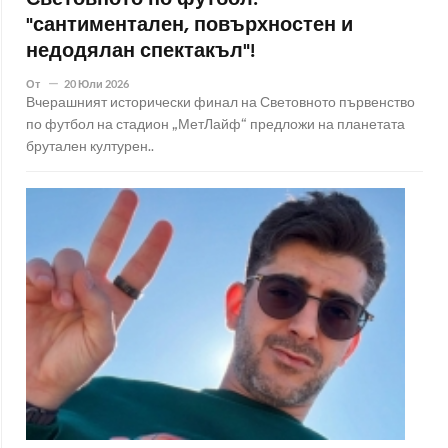
Световното по футбол:
"сантиментален, повърхностен и
недодялан спектакъл"!
От
20 Юли 2026
Вчерашният исторически финал на Световното първенство
по футбол на стадион „МетЛайф“ предложи на планетата
брутален културен..