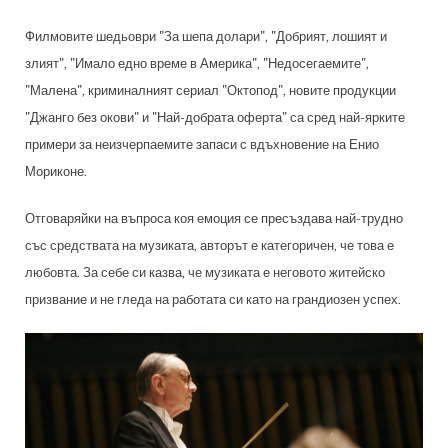
Филмовите шедьоври "За шепа долари", "Добрият, лошият и
злият", "Имало едно време в Америка", "Недосегаемите",
"Малена", криминалният сериал "Октопод", новите продукции
"Джанго без окови" и "Най-добрата оферта" са сред най-ярките
примери
за неизчерпаемите запаси с вдъхновение
на Енио
Мориконе.
Отговаряйки на въпроса коя емоция се пресъздава най-трудно
със средствата на музиката, авторът е категоричен, че това е
любовта. За себе си казва, че музиката е неговото житейско
призвание и не гледа на работата си като на грандиозен успех.