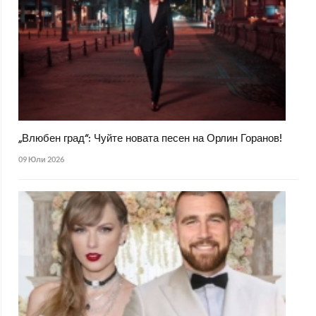
„Влюбен град“: Чуйте новата песен на Орлин Горанов!
09 Юли 2026