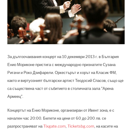
За дългоочаквания концерт на 10 декември 2013 г. в България
Енио Мориконе пристига с международно признатите Сузана
Ригачи и Роко Дзифарели. Оркестърът и хорът на Класик ФМ,
както и виртуозният български артист Теодосий Спасов, също ще
са съществена част от събитието в столичната зала "Арена
Армеец".
Концертът на Енио Мориконе, организиран от
Ивент зона,
е с
начален час 20:00. Билети на цени от 60 до 200 лв. се
разпространяват на
Tixgate.com
,
Ticketsbg.com
, на касите на