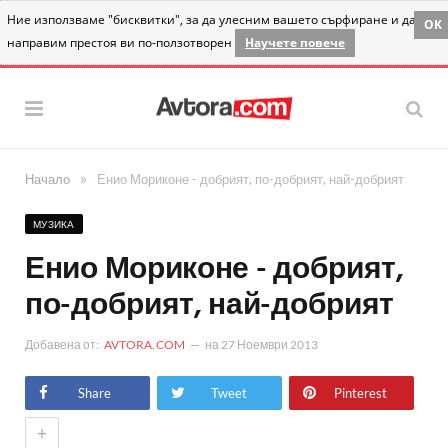
Ние използваме "бисквитки", за да улесним вашето сърфиране и да
OK
направим престоя ви по-ползотворен
Научете повече
»
Начало
Енио Мориконе - добрият, по-добрият, най-добрият
МУЗИКА
Енио Мориконе - добрият,
по-добрият, най-добрият
Добавена от:
AVTORA.COM
на
27 Ноември 2013
Share
Tweet
Pinterest
+