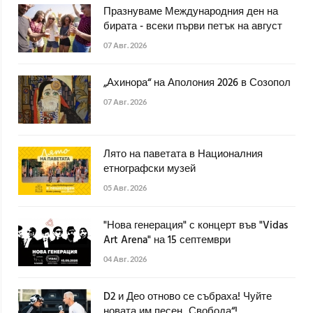
Празнуваме Международния ден на
бирата - всеки първи петък на август
07 Авг. 2026
„Ахинора“ на Аполония 2026 в Созопол
07 Авг. 2026
Лято на паветата в Националния
етнографски музей
05 Авг. 2026
"Нова генерация" с концерт във "Vidas
Art Arena" на 15 септември
04 Авг. 2026
D2 и Део отново се събраха! Чуйте
новата им песен „Свобода“!