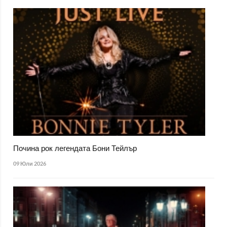
Почина рок легендата Бони Тейлър
09 Юли 2026