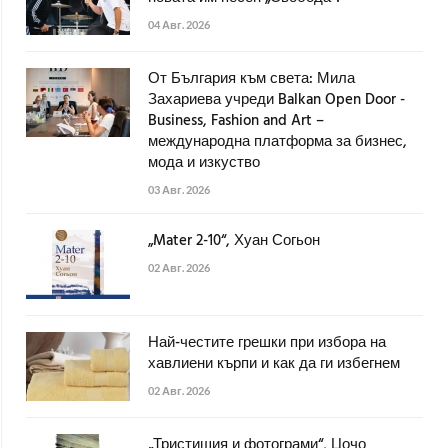
04 Авг. 2026
От България към света: Мила
Захариева учреди Balkan Open Door -
Business, Fashion and Art –
международна платформа за бизнес,
мода и изкуство
03 Авг. 2026
„Mater 2-10“, Хуан Согьон
02 Авг. 2026
Най-честите грешки при избора на
хавлиени кърпи и как да ги избегнем
02 Авг. 2026
„Тристишия и фотограми“, Цочо