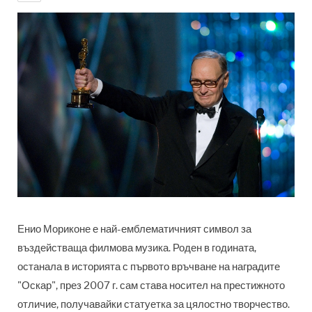
Енио Мориконе е най-емблематичният символ за
въздействаща филмова музика. Роден в годината,
останала в историята с първото връчване на наградите
"Оскар", през 2007 г. сам става носител на престижното
отличие, получавайки статуетка за цялостно творчество.