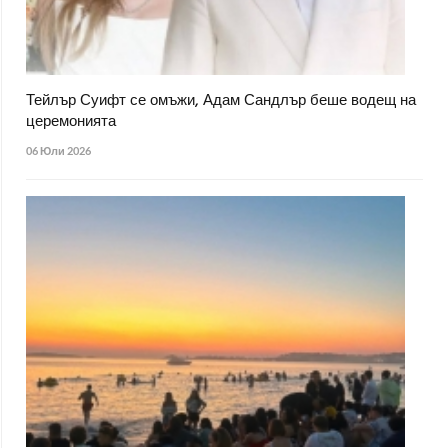
Тейлър Суифт се омъжи, Адам Сандлър беше водещ на
церемонията
06 Юли 2026