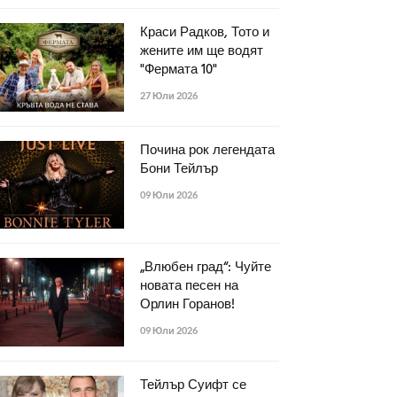
Краси Радков, Тото и
жените им ще водят
"Фермата 10"
27 Юли 2026
Почина рок легендата
Бони Тейлър
09 Юли 2026
„Влюбен град“: Чуйте
новата песен на
Орлин Горанов!
09 Юли 2026
Тейлър Суифт се