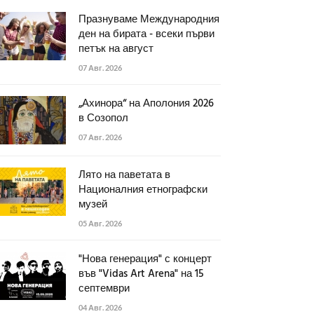
Празнуваме Международния
ден на бирата - всеки първи
петък на август
07 Авг. 2026
„Ахинора“ на Аполония 2026
в Созопол
07 Авг. 2026
Лято на паветата в
Националния етнографски
музей
05 Авг. 2026
"Нова генерация" с концерт
във "Vidas Art Arena" на 15
септември
04 Авг. 2026