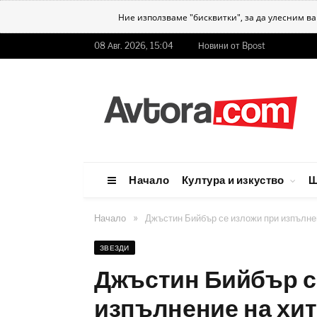
Ние използваме "бисквитки", за да улесним в
08 Авг. 2026, 15:04
Новини от Bpost
Начало
Култура и изкуство
Ш
»
Начало
Джъстин Бийбър се изложи при изпълнен
ЗВЕЗДИ
Джъстин Бийбър с
изпълнение на хита