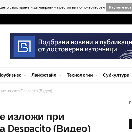
ашето сърфиране и да направим престоя ви по-ползотворен
Научете пов
оубизнес
Лайфстайл
Технологии
Субкултури
ие на хита Despacito (Видео)
E
е изложи при
 Despacito (Видео)