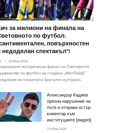
Кич за милиони на финала на
Световното по футбол:
"сантиментален, повърхностен
и недодялан спектакъл"!
т
20 Юли 2026
черашният исторически финал на Световното
ървенство по футбол на стадион „МетЛайф“
редложи на планетата брутален културен..
Александър Кадиев
призна нарушение на
пътя и отправи остър
коментар към
институциите (видео)
13 Юли 2026