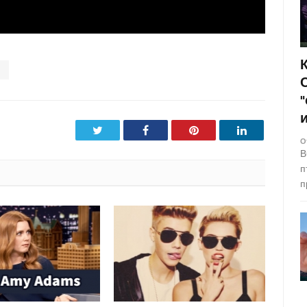
E
Twitter
Facebook
Pinterest
LinkedIn
О
В
п
п