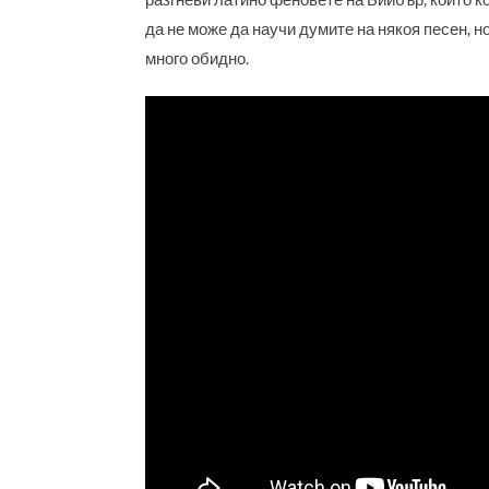
разгневи латино феновете на Бийбър, които к
да не може да научи думите на някоя песен, но
много обидно.