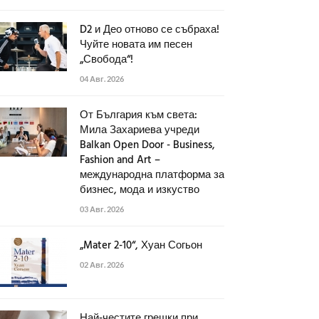
D2 и Део отново се събраха!
Чуйте новата им песен
„Свобода“!
04 Авг. 2026
От България към света:
Мила Захариева учреди
Balkan Open Door - Business,
Fashion and Art –
международна платформа за
бизнес, мода и изкуство
03 Авг. 2026
„Mater 2-10“, Хуан Согьон
02 Авг. 2026
Най-честите грешки при