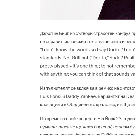
Джъстин Бийбър сътвори страхотен конфуз пр
се справи с испанския текст на песента и реш
"I don't know the words so I say Dorito / I do
standards, Not Brilliant ("Dorito," dude? Real
pretty pissed – it's one thing to not remembe
with anything you can think of that sounds v
Изпълнителят се включва в ремикс на хитовот
Luis Fonsi и Daddy Yankee. Вариантът на Des
класации и в Обединеното кралство, и в Щати
По време на свой концерт в Ню Йорк 23-годи
думите, така че ще кажа дорито/, не знам д