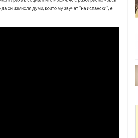
оментираха в социалните мрежи, че е разбираемо човек
 да си измисля думи, които му звучат "на испански", е