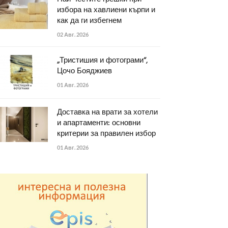
избора на хавлиени кърпи и
как да ги избегнем
02 Авг. 2026
„Тристишия и фотограми“,
Цочо Бояджиев
01 Авг. 2026
Доставка на врати за хотели
и апартаменти: основни
критерии за правилен избор
01 Авг. 2026