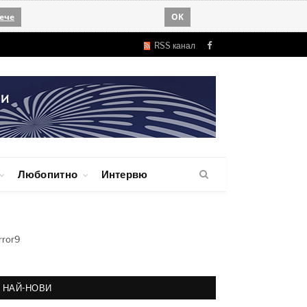
ече
OK
RSS канал
Facebook
Любопитно
Интервю
rror9
НАЙ-НОВИ