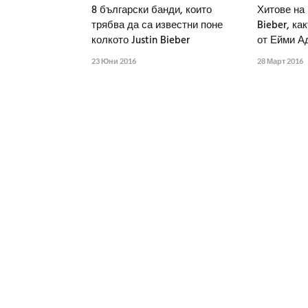
8 български банди, които
Хитове на 
трябва да са известни поне
Bieber, ка
колкото Justin Bieber
от Ейми А
23 Юни 2016
28 Март 2016