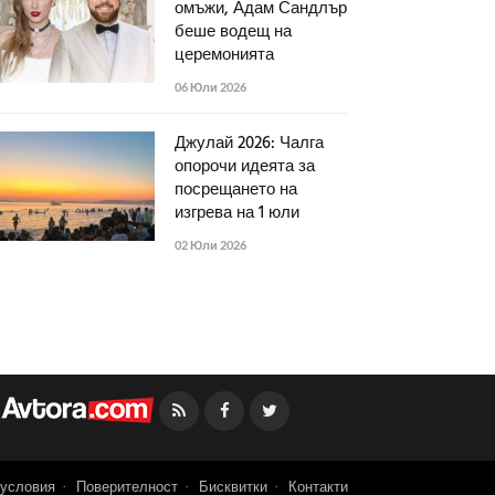
омъжи, Адам Сандлър
беше водещ на
церемонията
06 Юли 2026
Джулай 2026: Чалга
опорочи идеята за
посрещането на
изгрева на 1 юли
02 Юли 2026
Facebook
Twitter
условия
Поверителност
Бисквитки
Контакти