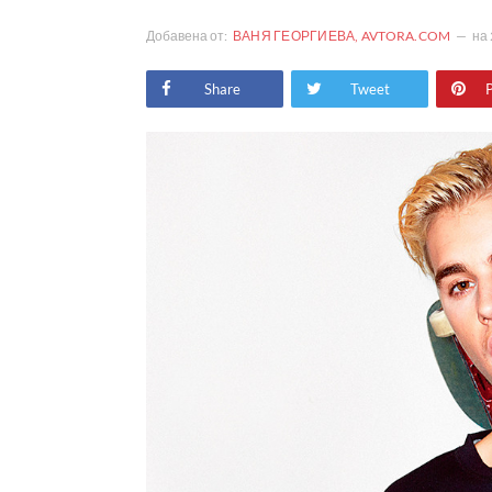
Добавена от:
ВАНЯ ГЕОРГИЕВА, AVTORA.COM
на
Share
Tweet
P