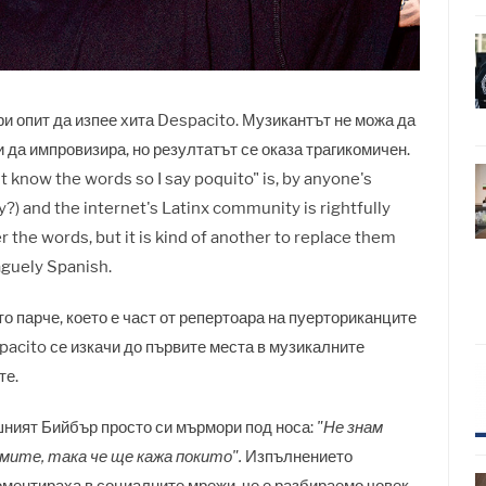
и опит да изпее хита Despacito. Музикантът не можа да
и да импровизира, но резултатът се оказа трагикомичен.
n't know the words so I say poquito" is, by anyone's
ly?) and the internet's Latinx community is rightfully
r the words, but it is kind of another to replace them
aguely Spanish.
о парче, което е част от репертоара на пуерториканците
pacito се изкачи до първите места в музикалните
те.
шният Бийбър просто си мърмори под носа:
"Не знам
умите, така че ще кажа покито".
Изпълнението