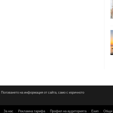
и. Ползването на информация от сайта, само с изричното
За нас
Рекламна тарифа
Профил на аудиторията
Екип
Общи 