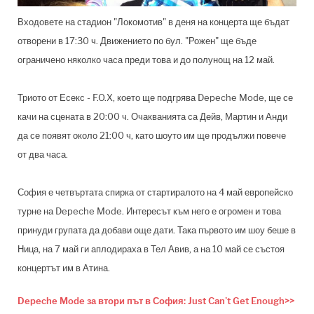
Входовете на стадион "Локомотив" в деня на концерта ще бъдат
отворени в 17:30 ч. Движението по бул. "Рожен" ще бъде
ограничено няколко часа преди това и до полунощ на 12 май.
Триото от Есекс - F.O.X, което ще подгрява Depeche Mode, ще се
качи на сцената в 20:00 ч. Очакванията са Дейв, Мартин и Анди
да се появят около 21:00 ч, като шоуто им ще продължи повече
от два часа.
София е четвъртата спирка от стартиралото на 4 май европейско
турне на Depeche Mode. Интересът към него е огромен и това
принуди групата да добави още дати. Така първото им шоу беше в
Ница, на 7 май ги аплодираха в Тел Авив, а на 10 май се състоя
концертът им в Атина.
Depeche Mode за втори път в София: Just Can't Get Enough>>