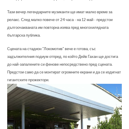
Тази вечер легендарните музиканти ще имат малко време за
релакс. След малко повече от 24 часа - на 12 май - предстои
дългоочакваната им повторна изява пред многохилядната
българска публика.
Сцената на стадион "Локомотив" вече е готова, със
задължителния подиум отпред, по който Дейв Гахан ще достига
до най-запалените си фенове непосредствено пред сцената.
Предстои само да се монтират огромните екрани и да се издигнат
гигантските прожектори.