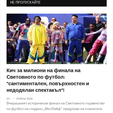
НЕ ПРОПУСКАЙТЕ
Кич за милиони на финала на
Световното по футбол:
"сантиментален, повърхностен и
недодялан спектакъл"!
От
20 Юли 2026
Вчерашният исторически финал на Световното първенство
по футбол на стадион „МетЛайф“ предложи на планетата