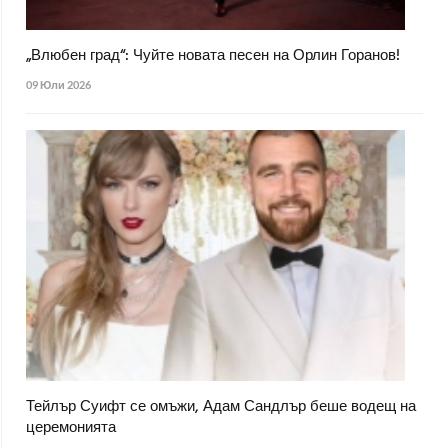
„Влюбен град“: Чуйте новата песен на Орлин Горанов!
09 Юли 2026
Тейлър Суифт се омъжи, Адам Сандлър беше водещ на
церемонията