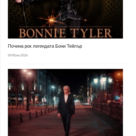
Почина рок легендата Бони Тейлър
09 Юли 2026