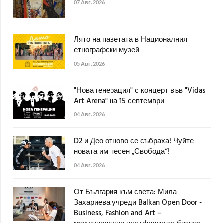
07 Авг. 2026
Лято на паветата в Националния
етнографски музей
05 Авг. 2026
"Нова генерация" с концерт във "Vidas
Art Arena" на 15 септември
04 Авг. 2026
D2 и Део отново се събраха! Чуйте
новата им песен „Свобода“!
04 Авг. 2026
От България към света: Мила
Захариева учреди Balkan Open Door -
Business, Fashion and Art –