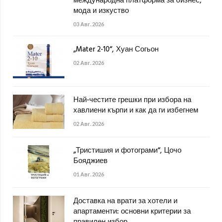
международна платформа за бизнес,
мода и изкуство
03 Авг. 2026
„Mater 2-10“, Хуан Согьон
02 Авг. 2026
Най-честите грешки при избора на
хавлиени кърпи и как да ги избегнем
02 Авг. 2026
„Тристишия и фотограми“, Цочо
Бояджиев
01 Авг. 2026
Доставка на врати за хотели и
апартаменти: основни критерии за