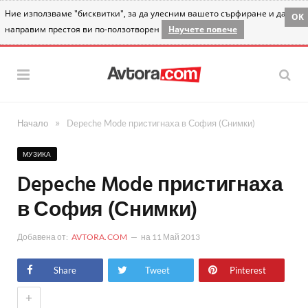
Ние използваме "бисквитки", за да улесним вашето сърфиране и да
OK
направим престоя ви по-ползотворен
Научете повече
»
Начало
Depeche Mode пристигнаха в София (Снимки)
МУЗИКА
Depeche Mode пристигнаха
в София (Снимки)
Добавена от:
AVTORA.COM
на
11 Май 2013
Share
Tweet
Pinterest
+