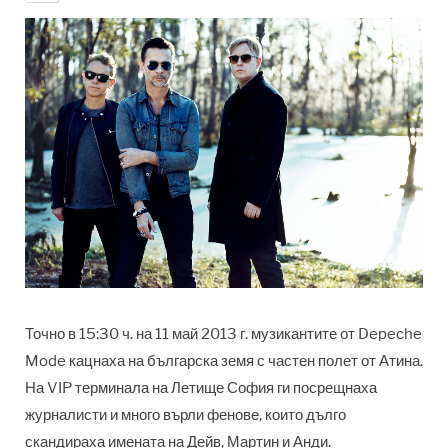
Точно в 15:30 ч. на 11 май 2013 г. музикантите от Depeche
Mode кацнаха на българска земя с частен полет от Атина.
На VIP терминала на Летище София ги посрещнаха
журналисти и много върли фенове, които дълго
скандираха имената на Дейв, Мартин и Анди.