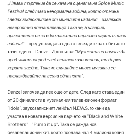
„
Нямам търпение да се кача на сцената на Spice Music
Festival след тази ненормална година, която отмина.
Гледах видеоклипове от миналите издания – изглежда
невероятно впечатляващо! Така че, България,
пригответе се за едно наистина сериозно парти и тази
година!
“ – предупреждава една от звездите на събитието
тази година
–
Danzel. И допълва: "
Музиката ни помага да
продължим напред след всякакви изпитания, тя държи
хората заедно. Така че слушайте много музика и се
наслаждавайте на всяка една нота
".
Danzel започва да пее още от дете. След като става един
от 20 финалисти в музикалния телевизионен формат
"Idols", звукозаписният лейбъл N.E.W.S. го кани да
участва в новата версия на парчето на "Black and White
Brothers" - "Pump it up". Така се ражда нов
безапелационен хит, който продава над 4 милиона копия