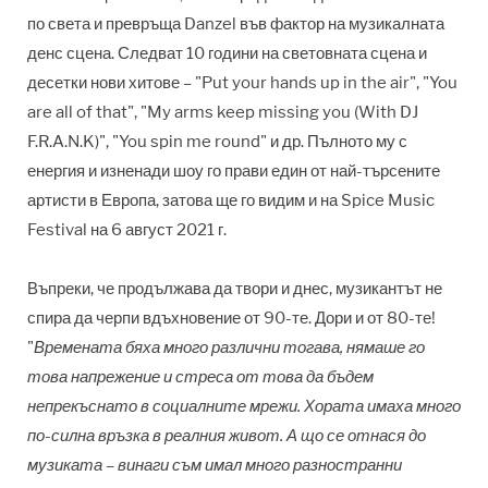
по света и превръща Danzel във фактор на музикалната
денс сцена. Следват 10 години на световната сцена и
десетки нови хитове
–
"Put your hands up in the air", "You
are all of that", "My arms keep missing you (With DJ
F.R.A.N.K)", "You spin me round" и др. Пълното му с
енергия и изненади шоу го прави един от най-търсените
артисти в Европа, затова ще го видим и на Spice Music
Festival на 6 август 2021 г.
Въпреки, че продължава да твори и днес, музикантът не
спира да черпи вдъхновение от 90-те. Дори и от 80-те!
"
Времената бяха много различни тогава, нямаше го
това напрежение и стреса от това да бъдем
непрекъснато в социалните мрежи. Хората имаха много
по-силна връзка в реалния живот. А що се отнася до
музиката – винаги съм имал много разностранни