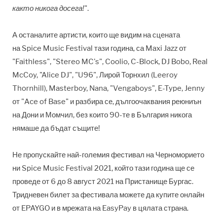
както никога досега!
".
А останалите артисти, които ще видим на сцената
на
Spice Music Festival
тази година, са Maxi Jazz от
"Faithless", "Stereo MC's", Coolio, C-Block, DJ Bobo, Real
McCoy, "Alice DJ", "U96", Лирой Торнхил (Leeroy
Thornhill), Masterboy, Nana, "Vengaboys", E-Type, Jenny
от "Ace of Base" и разбира се, дългоочаквания реюниън
на Дони и Момчил, без които 90-те в България никога
нямаше да бъдат същите!
Не пропускайте най-големия фестивал на Черноморието
ни
Spice Music Festival 2021
, който тази година ще се
проведе от 6 до 8 август 2021 на Пристанище Бургас.
Тридневен билет за фестивала можете да купите онлайн
от EPAYGO и в мрежата на EasyPay в цялата страна.