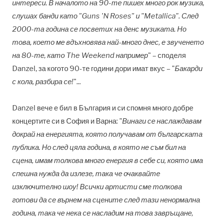
интереси. В началото на 90-те пишех много рок музика,
слушах банди като "Guns 'N Roses" и "Metallica". След
2000-та година се посветих на денс музиката. Но
това, което ме вдъхновява най-много днес, е звученето
на 80-те, като The Weekend например
" – споделя
Danzel, за когото 90-те години дори имат вкус – "
Бакарди
с кола, разбира се!
"...
Danzel вече е бил в България и си спомня много добре
концертите си в София и Варна: "
Винаги се наслаждавам
докрай на енергията, която получавам от българската
публика. Но след цяла година, в която не съм бил на
сцена, имам толкова много енергия в себе си, която има
спешна нужда да излезе, така че очаквайте
изключително шоу! Всички артисти сме толкова
готови да се върнем на сцените след тази ненормална
година, така че нека се насладим на това завръщане,