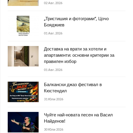
02 Авг. 2026
„Тристишия и фотограми“, Цочо
Бояджиев
01 Авг. 2026
Доставка на врати за хотели и
апартаменти: основни критерии за
правилен избор
01 Авг. 2026
Балкански джаз фестивал в
Кюстендил
31 Юли 2026
Чуйте най-новата песен на Васил
Найденов!
30 Юли 2026