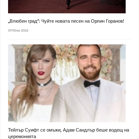
„Влюбен град“: Чуйте новата песен на Орлин Горанов!
09 Юли 2026
Тейлър Суифт се омъжи, Адам Сандлър беше водещ на
церемонията