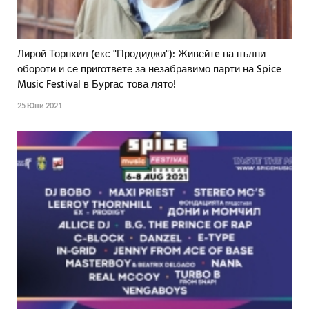
Лирой Торнхил (eкс "Продиджи"): Живейтe на пълни
обороти и се пригответе за незабравимо парти на Spice
Music Festival в Бургас това лято!
25 Юни 2021