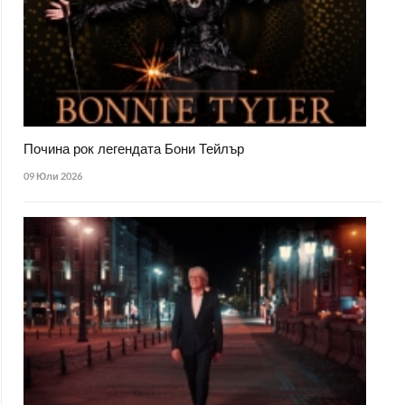
Почина рок легендата Бони Тейлър
09 Юли 2026