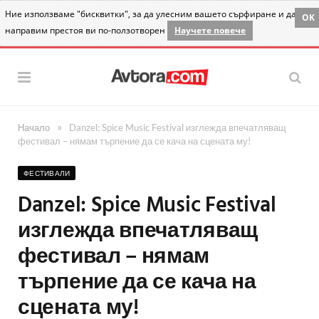
Ние използваме "бисквитки", за да улесним вашето сърфиране и да
OK
направим престоя ви по-ползотворен
Научете повече
»
Начало
Danzel: Spice Music Festival изглежда впечатляващ
фестивал – нямам търпение да се кача на сцената му!
ФЕСТИВАЛИ
Danzel: Spice Music Festival
изглежда впечатляващ
фестивал – нямам
търпение да се кача на
сцената му!