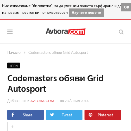
Ние използваме "бисквитки", за да улесним вашето сърфиране и да
OK
направим престоя ви по-ползотворен
Научете повече
»
Начало
Codemasters обяви Grid Autosport
ИГРИ
Codemasters обяви Grid
Autosport
Добавена от:
AVTORA.COM
на
23 Април 2014
Share
Tweet
Pinterest
+