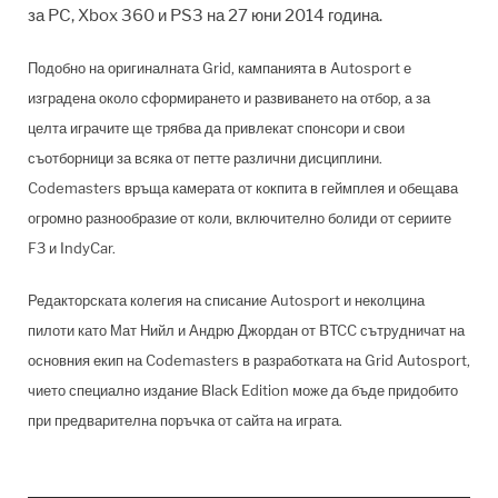
за PC, Xbox 360 и PS3 на 27 юни 2014 година.
Подобно на оригиналната Grid, кампанията в Autosport е
изградена около сформирането и развиването на отбор, а за
целта играчите ще трябва да привлекат спонсори и свои
съотборници за всяка от петте различни дисциплини.
Codemasters връща камерата от кокпита в геймплея и обещава
огромно разнообразие от коли, включително болиди от сериите
F3 и IndyCar.
Редакторската колегия на списание Autosport и неколцина
пилоти като Мат Нийл и Андрю Джордан от BTCC сътрудничат на
основния екип на Codemasters в разработката на Grid Autosport,
чието специално издание Black Edition може да бъде придобито
при предварителна поръчка от сайта на играта.