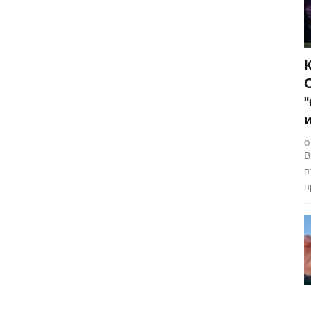
О
В
п
п