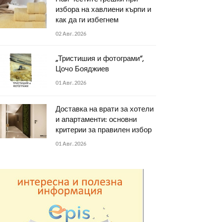
избора на хавлиени кърпи и
как да ги избегнем
02 Авг. 2026
„Тристишия и фотограми“,
Цочо Бояджиев
01 Авг. 2026
Доставка на врати за хотели
и апартаменти: основни
критерии за правилен избор
01 Авг. 2026