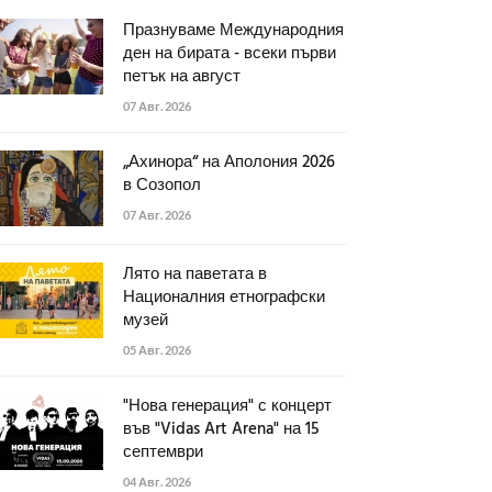
Празнуваме Международния
ден на бирата - всеки първи
петък на август
07 Авг. 2026
„Ахинора“ на Аполония 2026
в Созопол
07 Авг. 2026
Лято на паветата в
Националния етнографски
музей
05 Авг. 2026
"Нова генерация" с концерт
във "Vidas Art Arena" на 15
септември
04 Авг. 2026