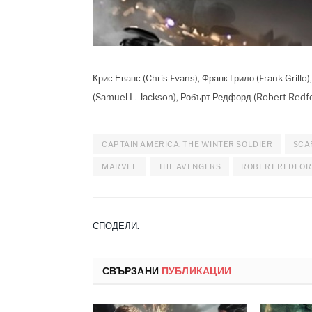
Крис Еванс (Chris Evans), Франк Грило (Frank Grill
(Samuel L. Jackson), Робърт Редфорд (Robert Redfor
CAPTAIN AMERICA: THE WINTER SOLDIER
SCA
MARVEL
THE AVENGERS
ROBERT REDFO
СПОДЕЛИ.
СВЪРЗАНИ
ПУБЛИКАЦИИ