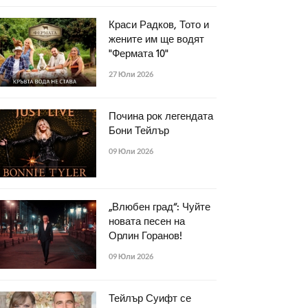
Краси Радков, Тото и
жените им ще водят
"Фермата 10"
27 Юли 2026
Почина рок легендата
Бони Тейлър
09 Юли 2026
„Влюбен град“: Чуйте
новата песен на
Орлин Горанов!
09 Юли 2026
Тейлър Суифт се