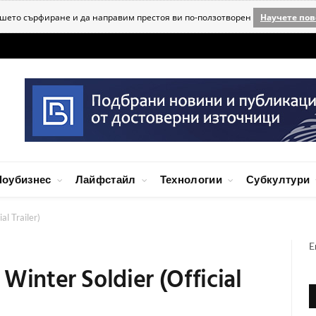
ашето сърфиране и да направим престоя ви по-ползотворен
Научете пов
оубизнес
Лайфстайл
Технологии
Субкултури
al Trailer)
E
Winter Soldier (Official