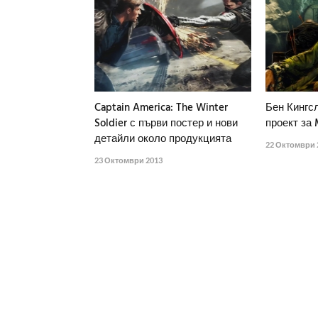
Captain America: The Winter
Бен Кингсл
Soldier с първи постер и нови
проект за 
детайли около продукцията
22 Октомври 
23 Октомври 2013