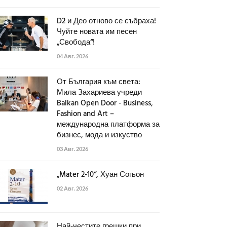
D2 и Део отново се събраха!
Чуйте новата им песен
„Свобода“!
04 Авг. 2026
От България към света:
Мила Захариева учреди
Balkan Open Door - Business,
Fashion and Art –
международна платформа за
бизнес, мода и изкуство
03 Авг. 2026
„Mater 2-10“, Хуан Согьон
02 Авг. 2026
Най-честите грешки при