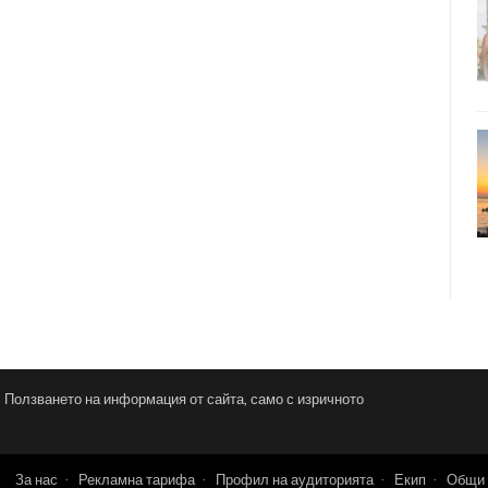
и. Ползването на информация от сайта, само с изричното
За нас
Рекламна тарифа
Профил на аудиторията
Екип
Общи 