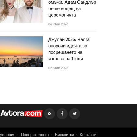
омъжи, Адам Сандлър
беше водещ на
церемонията
06 Юли 2026
Джулай 2026: Чалга
опорочи идеята за
посрещането на
изгрева на 1 юли
02 Юли 2026
Facebook
Twitter
условия
Поверителност
Бисквитки
Контакти