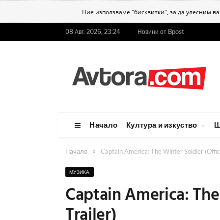
Ние използваме "бисквитки", за да улесним в
08 Авг. 2026, 23:24
Новини от Bpost
Начало
Култура и изкуство
Ш
»
Начало
Captain America: The Winter Soldier (Offici
МУЗИКА
Captain America: The 
Trailer)