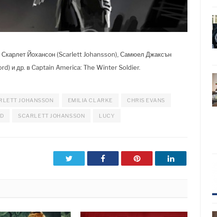
o), Скарлет Йохансон (Scarlett Johansson), Самюел Джаксън
d) и др. в Captain America: The Winter Soldier.
RLETT JOHANSSON
EMILIA CLARKE
CHRIS EVANS
RD
SCARLETT JOHANSSON
LUCY
Twitter
Facebook
Pinterest
LinkedIn