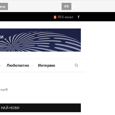
ече
OK
RSS канал
Facebook
Любопитно
Интервю
rror9
НАЙ-НОВИ