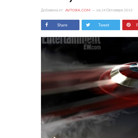
Добавена от:
AVTORA.COM
на
24 Октомври 2013
Share
Tweet
P