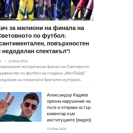
Кич за милиони на финала на
Световното по футбол:
"сантиментален, повърхностен
и недодялан спектакъл"!
т
20 Юли 2026
черашният исторически финал на Световното
ървенство по футбол на стадион „МетЛайф“
редложи на планетата брутален културен..
Александър Кадиев
призна нарушение на
пътя и отправи остър
коментар към
институциите (видео)
13 Юли 2026