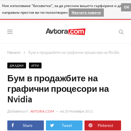
Ние използваме "бисквитки", за да улесним вашето сърфиране и да
OK
направим престоя ви по-ползотворен
Научете повече
»
Начало
Бум в продажбите на графични процесори на Nvidia
ДЖАДЖИ
ИГРИ
Бум в продажбите на
графични процесори на
Nvidia
Добавена от:
AVTORA.COM
на
20 Ноември 2011
Share
Tweet
Pinterest