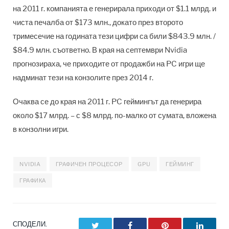
на 2011 г. компанията е генерирала приходи от $1.1 млрд. и
чиста печалба от $173 млн., докато през второто
тримесечие на годината тези цифри са били $843.9 млн. /
$84.9 млн. съответно. В края на септември Nvidia
прогнозираха, че приходите от продажби на PC игри ще
надминат тези на конзолите през 2014 г.
Очаква се до края на 2011 г. PC геймингът да генерира
около $17 млрд. – с $8 млрд. по-малко от сумата, вложена
в конзолни игри.
NVIDIA
ГРАФИЧЕН ПРОЦЕСОР
GPU
ГЕЙМИНГ
ГРАФИКА
СПОДЕЛИ.
Twitter
Facebook
Pinterest
LinkedI