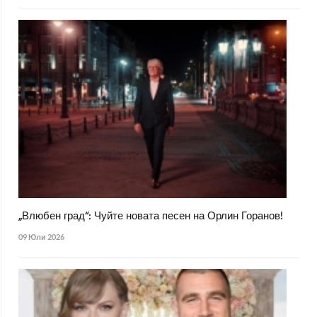
„Влюбен град“: Чуйте новата песен на Орлин Горанов!
09 Юли 2026