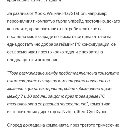
края на жизнените си цикли.
За разлика от Xbox, Wii или PlayStation, например,
персоналният компютър търпи ъпгрейд постоянно, докато
конзолите, предпочитани от потребителите не на
последно място заради по-ниската си цена от тази на
една достатъчно добра за гейминг PC конфигурация, се
осъвременяват през няколко години с появата на
следващото си поколение.
"Това разминаване между представянето на конзолите
и компютрите се случва към втората половина на
жизнения цикъл на първите, който обикновено трае
между 7 и 10 години, защото през това време PC
технологията се развива непрестанно"
, коментира
изпълнителния директор на Nvidia, Жен-Сун Хуанг.
Според доклада на компанията, през третото тримесечие