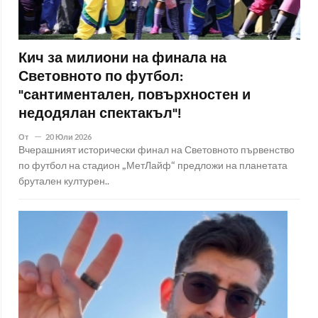
Кич за милиони на финала на
Световното по футбол:
"сантиментален, повърхностен и
недодялан спектакъл"!
От
20 Юли 2026
Вчерашният исторически финал на Световното първенство
по футбол на стадион „МетЛайф“ предложи на планетата
брутален културен..