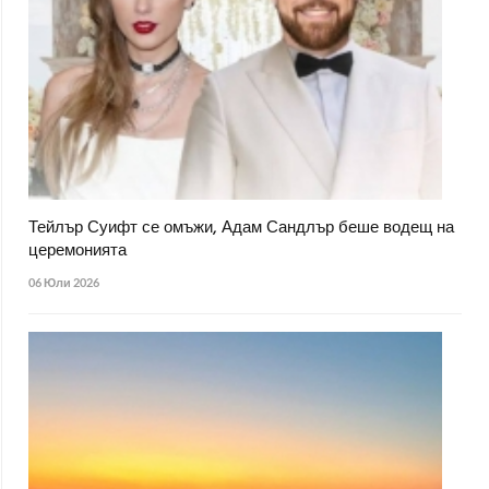
Тейлър Суифт се омъжи, Адам Сандлър беше водещ на
церемонията
06 Юли 2026