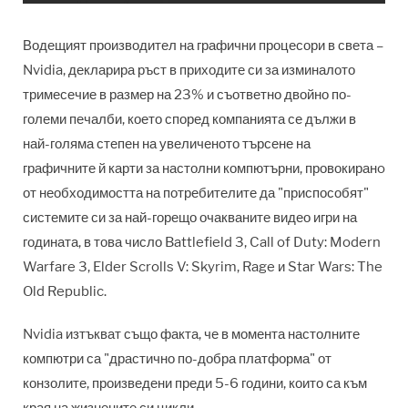
Водещият производител на графични процесори в света –
Nvidia, декларира ръст в приходите си за изминалото
тримесечие в размер на 23% и съответно двойно по-
големи печалби, което според компанията се дължи в
най-голяма степен на увеличеното търсене на
графичните й карти за настолни компютърни, провокиранo
от необходимостта на потребителите да "приспособят"
системите си за най-горещо очакваните видео игри на
годината, в това число Battlefield 3, Call of Duty: Modern
Warfare 3, Elder Scrolls V: Skyrim, Rage и Star Wars: The
Old Republic.
Nvidia изтъкват също факта, че в момента настолните
компютри са "драстично по-добра платформа" от
конзолите, произведени преди 5-6 години, които са към