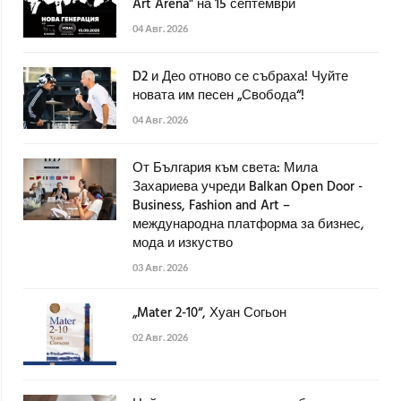
Art Arena" на 15 септември
04 Авг. 2026
D2 и Део отново се събраха! Чуйте
новата им песен „Свобода“!
04 Авг. 2026
От България към света: Мила
Захариева учреди Balkan Open Door -
Business, Fashion and Art –
международна платформа за бизнес,
мода и изкуство
03 Авг. 2026
„Mater 2-10“, Хуан Согьон
02 Авг. 2026