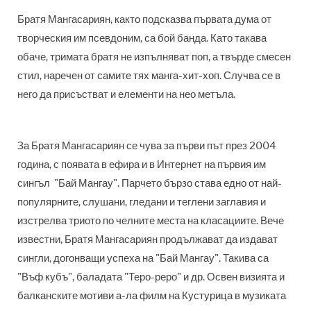
Братя Мангасариян, както подсказва първата дума от
творческия им псевдоним, са бой банда. Като такава
обаче, тримата братя не изпълняват поп, а твърде смесен
стил, наречен от самите тях манга-хит-хоп. Случва се в
него да присъстват и елементи на нео метъла.
За Братя Мангасариян се чува за първи път през 2004
година, с появата в ефира и в Интернет на първия им
сингъл "Бай Мангау". Парчето бързо става едно от най-
популярните, слушани, гледани и теглени заглавия и
изстрелва триото по челните места на класациите. Вече
известни, Братя Мангасариян продължават да издават
сингли, догонващи успеха на "Бай Мангау". Такива са
"Въф кубъ", баладата "Теро-реро" и др. Освен визията и
балканските мотиви а-ла филм на Кустурица в музиката