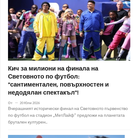
Кич за милиони на финала на
Световното по футбол:
"сантиментален, повърхностен и
недодялан спектакъл"!
От
20 Юли 2026
Вчерашният исторически финал на Световното първенство
по футбол на стадион „МетЛайф“ предложи на планетата
брутален културен..