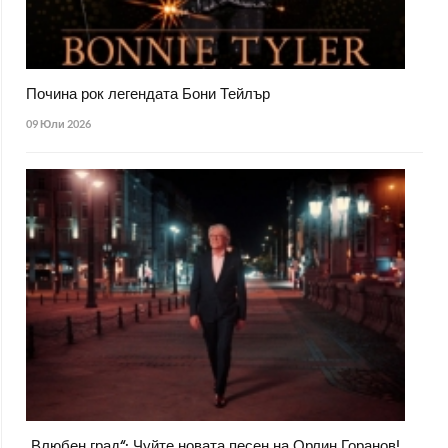
Почина рок легендата Бони Тейлър
09 Юли 2026
„Влюбен град“: Чуйте новата песен на Орлин Горанов!