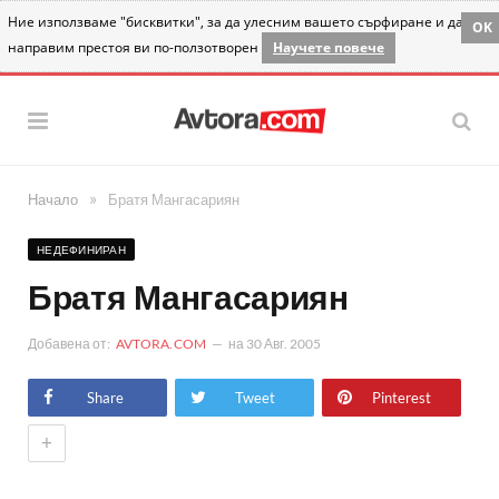
Ние използваме "бисквитки", за да улесним вашето сърфиране и да
OK
направим престоя ви по-ползотворен
Научете повече
»
Начало
Братя Мангасариян
НЕДЕФИНИРАН
Братя Мангасариян
Добавена от:
AVTORA.COM
на
30 Авг. 2005
Share
Tweet
Pinterest
+