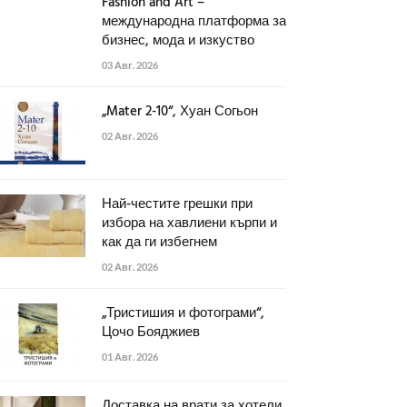
Fashion and Art –
международна платформа за
бизнес, мода и изкуство
03 Авг. 2026
„Mater 2-10“, Хуан Согьон
02 Авг. 2026
Най-честите грешки при
избора на хавлиени кърпи и
как да ги избегнем
02 Авг. 2026
„Тристишия и фотограми“,
Цочо Бояджиев
01 Авг. 2026
Доставка на врати за хотели