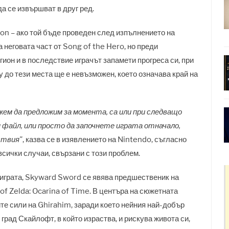
а се извършват в друг ред.
on – ако той бъде проведен след изпълнението на
 неговата част от Song of the Hero, но преди
ион и в последствие играчът запамети прогреса си, при
 до тези места ще е невъзможен, което означава край на
ем да предложим за момента, са или при следващо
файл, или просто да започнете играта отначало,
ствия"
, казва се в изявлението на Nintendo, съгласно
сички случаи, свързани с този проблем.
 играта, Skyward Sword се явява предшественик на
of Zelda: Ocarina of Time. В центъра на сюжетната
те сили на Ghirahim, заради което нейния най-добър
 град Скайлофт, в който израства, и рискува живота си,