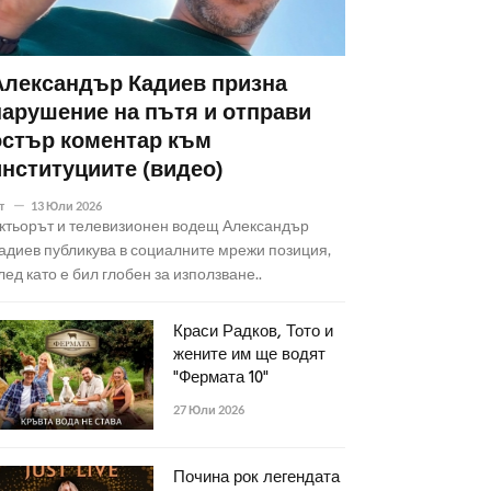
Александър Кадиев призна
нарушение на пътя и отправи
остър коментар към
институциите (видео)
т
13 Юли 2026
ктьорът и телевизионен водещ Александър
адиев публикува в социалните мрежи позиция,
лед като е бил глобен за използване..
Краси Радков, Тото и
жените им ще водят
"Фермата 10"
27 Юли 2026
Почина рок легендата