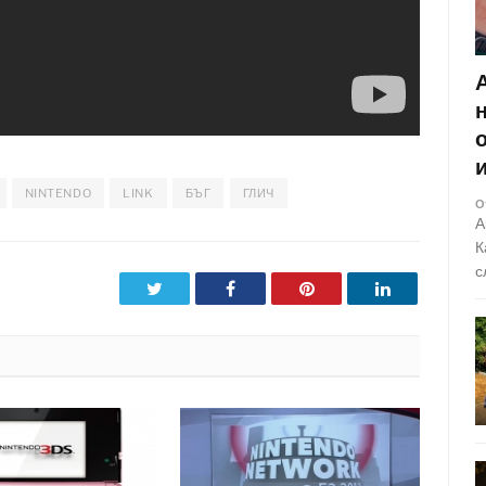
NINTENDO
LINK
БЪГ
ГЛИЧ
О
А
К
с
Twitter
Facebook
Pinterest
LinkedIn