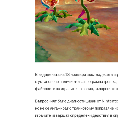
В издадената на 18 ноември шестнадесета иг
е установено наличието на програмна грешка
файловете на играчите по начин, възпрепятст
Въпросният бъг е диагностициран от Nintento
но не се ангажират с трайното му поправяне 
играчите извършат определени действия в оп