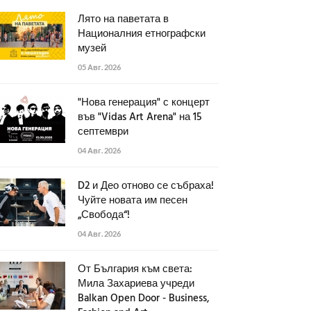
Лято на паветата в
Националния етнографски
музей
05 Авг. 2026
"Нова генерация" с концерт
във "Vidas Art Arena" на 15
септември
04 Авг. 2026
D2 и Део отново се събраха!
Чуйте новата им песен
„Свобода“!
04 Авг. 2026
От България към света:
Мила Захариева учреди
Balkan Open Door - Business,