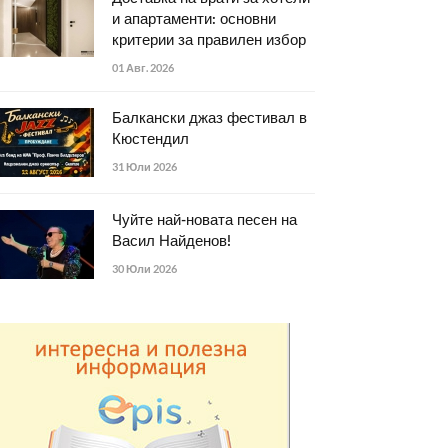
и апартаменти: основни
критерии за правилен избор
01 Авг. 2026
Балкански джаз фестивал в
Кюстендил
31 Юли 2026
Чуйте най-новата песен на
Васил Найденов!
30 Юли 2026