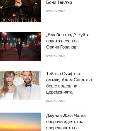
Бони Тейлър
09 Юли 2026
„Влюбен град“: Чуйте
новата песен на
Орлин Горанов!
09 Юли 2026
Тейлър Суифт се
омъжи, Адам Сандлър
беше водещ на
церемонията
06 Юли 2026
Джулай 2026: Чалга
опорочи идеята за
посрещането на