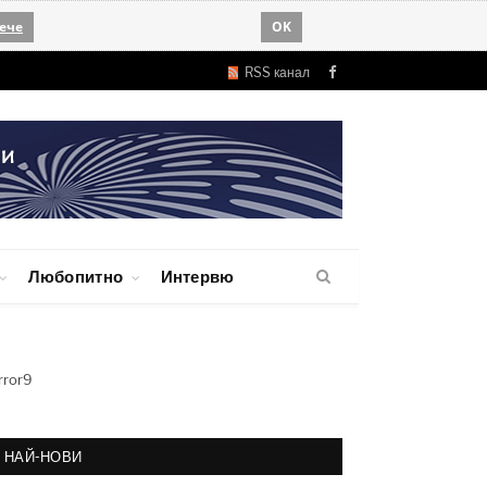
ече
OK
RSS канал
Facebook
Любопитно
Интервю
rror9
НАЙ-НОВИ