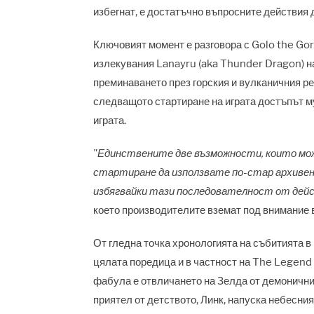
избегнат, е достатъчно въпросните действия д
Ключовият момент е разговора с Golo the Gor
излекувания Lanayru (aka Thunder Dragon) на
преминаването през горския и вулканичния рег
следващото стартиране на играта достъпът му
играта.
"Единствените две възможности, които мож
стартиране да използвате по-стар архивен 
избягвайки тази последователност от дей
което производителите вземат под внимание в
От гледна точка хронологията на събитията в
цялата поредица и в частност на The Legend 
фабула е отвличането на Зелда от демонични
приятел от детството, Линк, напуска небесния