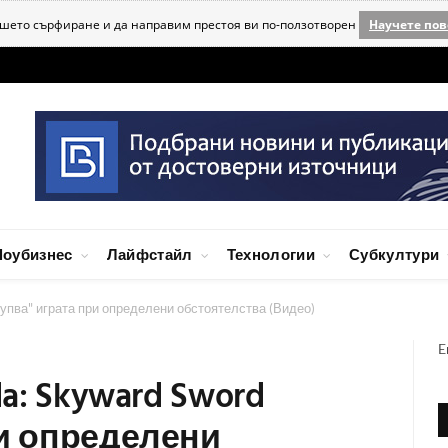
ашето сърфиране и да направим престоя ви по-ползотворен
Научете пов
оубизнес
Лайфстайл
Технологии
Субкултури
счупва" играта при определени обстоятелства (Видео)
E
da: Skyward Sword
ри определени