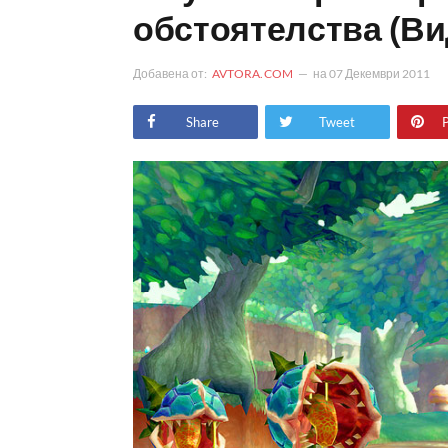
обстоятелства (Ви
Добавена от:
AVTORA.COM
на
07 Декември 2011
Share
Tweet
P