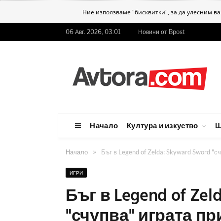
Ние използваме "бисквитки", за да улесним в
06 Авг. 2026, 03:01
Новини от Bpost
Начало
Култура и изкуство
Ш
»
Начало
Бъг в Legend of Zelda: Skyward Sword "
ИГРИ
Бъг в Legend of Zel
"счупва" играта п