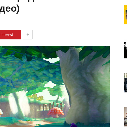
део)
+
interest