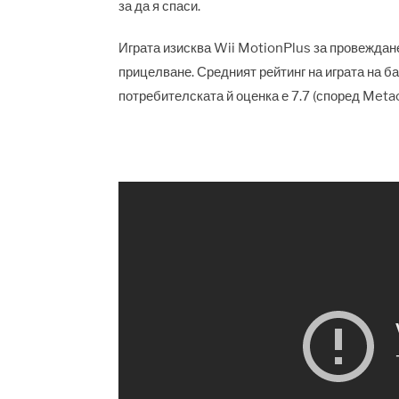
за да я спаси.
Играта изисква Wii MotionPlus за провеждан
прицелване. Средният рейтинг на играта на ба
потребителската й оценка е 7.7 (според Metacr