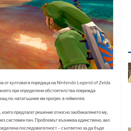
ра от култовата поредица на Nintendo Legend of Zelda
, която при определени обстоятелства поврежда
ващ по-нататъшния им прогрес в геймплея.
, които предлагат решение относно заобикалянето му,
чрез системен пач. Проблемът възниква единствено, ако
ределена последователност – съответно за да бъде