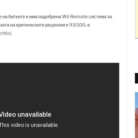
е на битките и има подобрена Wii Remote система за
зата на критическите рецензии е 93/100, а
itic).