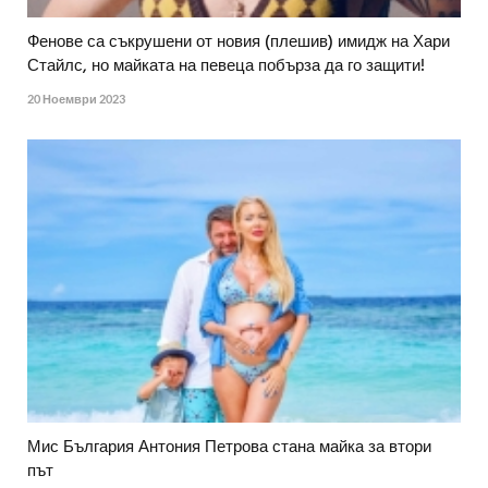
Фенове са съкрушени от новия (плешив) имидж на Хари
Стайлс, но майката на певеца побърза да го защити!
20 Ноември 2023
Мис България Антония Петрова стана майка за втори
път