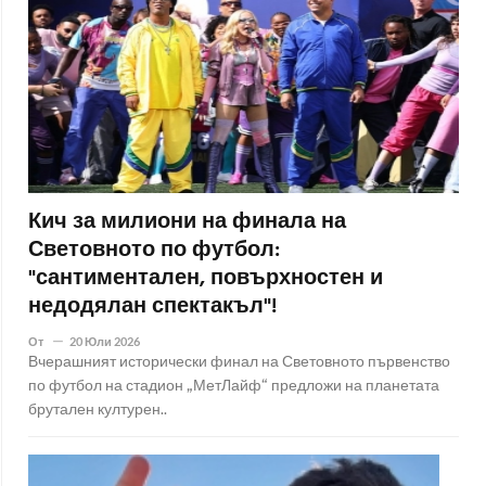
Кич за милиони на финала на
Световното по футбол:
"сантиментален, повърхностен и
недодялан спектакъл"!
От
20 Юли 2026
Вчерашният исторически финал на Световното първенство
по футбол на стадион „МетЛайф“ предложи на планетата
брутален културен..