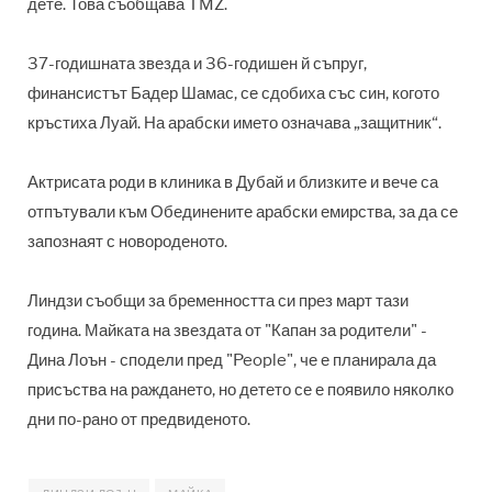
дете. Това съобщава TMZ.
37-годишната звезда и 36-годишен й съпруг,
финансистът Бадер Шамас, се сдобиха със син, когото
кръстиха Луай. На арабски името означава „защитник“.
Актрисата роди в клиника в Дубай и близките и вече са
отпътували към Обединените арабски емирства, за да се
запознаят с новороденото.
Линдзи съобщи за бременността си през март тази
година. Майката на звездата от "Капан за родители" -
Дина Лоън - сподели пред "People", че е планирала да
присъства на раждането, но детето се е появило няколко
дни по-рано от предвиденото.