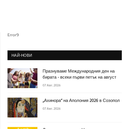
Error9
НАЙ-НОВИ
Празнуваме Международния ден на
бирата - всеки първи петък на август
07 Авг. 2026
„Ахинора“ на Аполония 2026 в Созопол
07 Авг. 2026