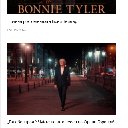
Почина рок легендата Бони Тейлър
09 Юли 2026
„Влюбен град“: Чуйте новата песен на Орлин Горанов!