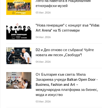
Лято на паветата в Националния
етнографски музей
05 Авг. 2026
"Нова генерация" с концерт във "Vidas
Art Arena" на 15 септември
04 Авг. 2026
D2 и Део отново се събраха! Чуйте
новата им песен „Свобода“!
04 Авг. 2026
От България към света: Мила
Захариева учреди Balkan Open Door -
Business, Fashion and Art –
международна платформа за бизнес,
мода и изкуство
03 Авг. 2026