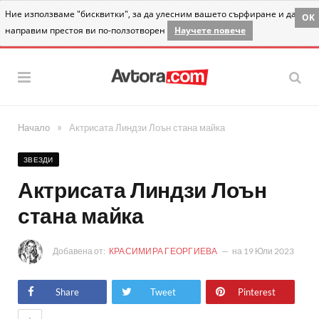
Ние използваме "бисквитки", за да улесним вашето сърфиране и да
OK
направим престоя ви по-ползотворен
Научете повече
»
Начало
Актрисата Линдзи Лоън стана майка
ЗВЕЗДИ
Актрисата Линдзи Лоън
стана майка
Добавена от:
КРАСИМИРА ГЕОРГИЕВА
на
19 Юли 2023
Share
Tweet
Pinterest