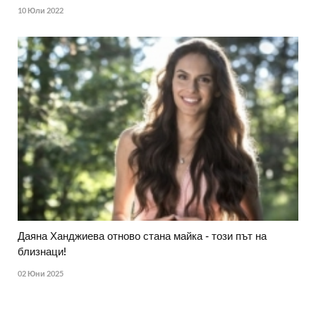
10 Юли 2022
Даяна Ханджиева отново стана майка - този път на
близнаци!
02 Юни 2025