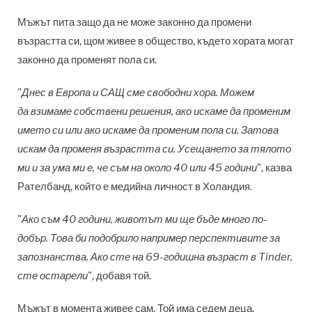
Мъжът пита защо да не може законно да промени
възрастта си, щом живее в общество, където хората могат
законно да променят пола си.
"
Днес в Европа и САЩ сме свободни хора. Можем
да взимаме собствени решения, ако искаме да променим
името си или ако искаме да променим пола си. Затова
искам да променя възрастта си. Усещането за тялото
ми и за ума ми е, че съм на около 40 или 45 години
", казва
Рателбанд, който е медийна личност в Холандия.
"
Ако съм 40 години, животът ми ще бъде много по-
добър. Това би подобрило например перспективите за
запознанства. Ако сте на 69-годишна възраст в Tinder,
сте остарели
", добавя той.
Мъжът в момента живее сам. Той има седем деца.