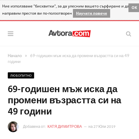
Ние използваме "бисквитки", за да улесним вашето сърфиране и да
OK
направим престоя ви по-ползотворен
Научете повече
»
Начало
69-годишен мъж иска да промени възрастта си на 49
години
ЛЮБОПИТНО
69-годишен мъж иска да
промени възрастта си на
49 години
Добавена от:
КАТЯ ДИМИТРОВА
на
27 Юли 2019