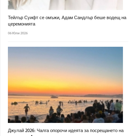
Тейлър Суифт се омъжи, Адам Сандлър беше водещ на
церемонията
06 Юли 2026
Джулай 2026: Чалга опорочи идеята за посрещането на