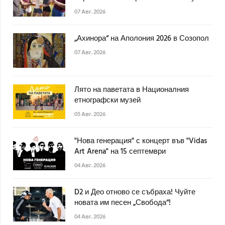
07 Авг. 2026
„Ахинора“ на Аполония 2026 в Созопол
07 Авг. 2026
Лято на паветата в Националния
етнографски музей
05 Авг. 2026
"Нова генерация" с концерт във "Vidas
Art Arena" на 15 септември
04 Авг. 2026
D2 и Део отново се събраха! Чуйте
новата им песен „Свобода“!
04 Авг. 2026