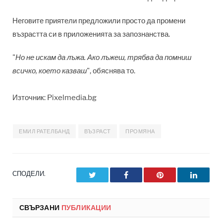
Неговите приятели предложили просто да промени
възрастта си в приложенията за запознанства.
"
Но не искам да лъжа.
Ако лъжеш, трябва да помниш
всичко, което казваш
", обяснява то.
Източник: Pixelmedia.bg
ЕМИЛ РАТЕЛБАНД
ВЪЗРАСТ
ПРОМЯНА
СПОДЕЛИ.
Twitter
Facebook
Pinterest
LinkedI
СВЪРЗАНИ
ПУБЛИКАЦИИ