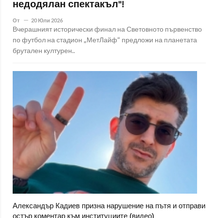
недодялан спектакъл"!
От
20 Юли 2026
Вчерашният исторически финал на Световното първенство
по футбол на стадион „МетЛайф“ предложи на планетата
брутален културен..
Александър Кадиев призна нарушение на пътя и отправи
остър коментар към институциите (видео)