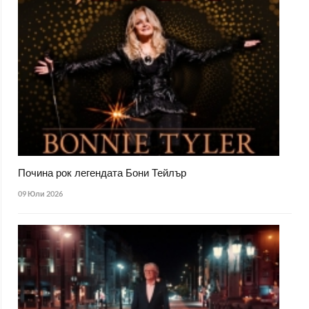
Почина рок легендата Бони Тейлър
09 Юли 2026