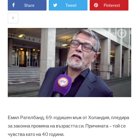
Share
Tweet
Pinterest
+
Емил Рателбанд, 69-годишен мъж от Холандия, пледира
за законна промяна на възрастта си. Причината – той се
чувства като на 40 години.