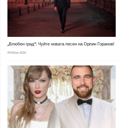
„Влюбен град“: Чуйте новата песен на Орлин Горанов!
09 Юли 2026