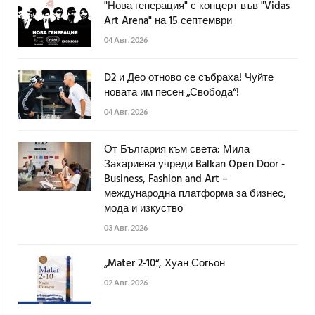
"Нова генерация" с концерт във "Vidas
Art Arena" на 15 септември
04 Авг. 2026
D2 и Део отново се събраха! Чуйте
новата им песен „Свобода“!
04 Авг. 2026
От България към света: Мила
Захариева учреди Balkan Open Door -
Business, Fashion and Art –
международна платформа за бизнес,
мода и изкуство
03 Авг. 2026
„Mater 2-10“, Хуан Согьон
02 Авг. 2026