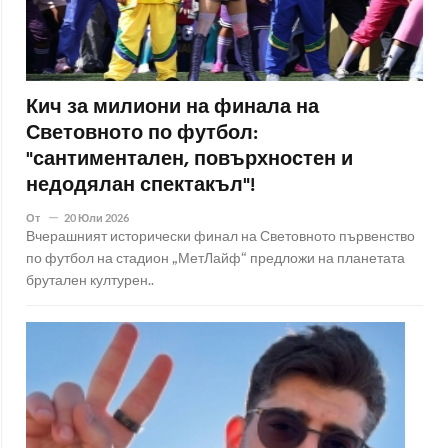
Кич за милиони на финала на
Световното по футбол:
"сантиментален, повърхностен и
недодялан спектакъл"!
От
20 Юли 2026
Вчерашният исторически финал на Световното първенство
по футбол на стадион „МетЛайф“ предложи на планетата
брутален културен..