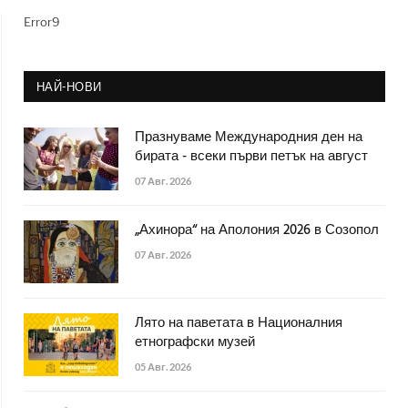
Error9
НАЙ-НОВИ
Празнуваме Международния ден на
бирата - всеки първи петък на август
07 Авг. 2026
„Ахинора“ на Аполония 2026 в Созопол
07 Авг. 2026
Лято на паветата в Националния
етнографски музей
05 Авг. 2026