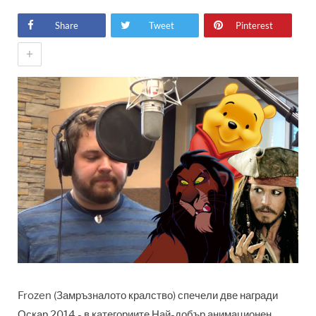
Share
Tweet
Pinterest
+
Frozen (Замръзналото кралство) спечели две награди
Оскар 2014 - в категориите Най-добър анимационен