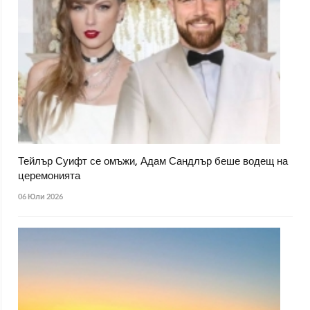
Тейлър Суифт се омъжи, Адам Сандлър беше водещ на
церемонията
06 Юли 2026