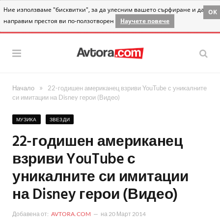
Ние използваме "бисквитки", за да улесним вашето сърфиране и да
OK
направим престоя ви по-ползотворен
Научете повече
»
Начало
22-годишен американец взриви YouTube с уникалните
си имитации на Disney герои (Видео)
МУЗИКА
ЗВЕЗДИ
22-годишен американец
взриви YouTube с
уникалните си имитации
на Disney герои (Видео)
Добавена от:
AVTORA.COM
на
20 Март 2014