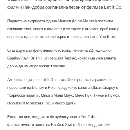
филм и Най-добра оригинална песен от филм за Let it Go.
Парчето на актрисата Идина Мензел (Idina Menzel) постигна
изключителен успех в цял свят и се сдоби с огромен брой кавър
версии, а една от тях се превърна във вирален хит в YouTube.
Става дума за феноменалното изпълнение на 22-годишния
Брайън Хъл (Brian Hull) от щата Тексас, който има уникалната
дарба да имитира чужди гласове.
Американецът пее Let it Go, влизайки в ролята на различни
персонажи на Disney и Pixar, сред които капитан Джак Спароу от
"Карибски пирати", Мики и Мини Маус, Мечо Пух, Тимон и Пумба,
героите от Monsters Inc. и много други.
Едва три дни, след като бе публикувано в YouTube,
фантастичното видео на
Брайън Хъл събра рекордните 6+