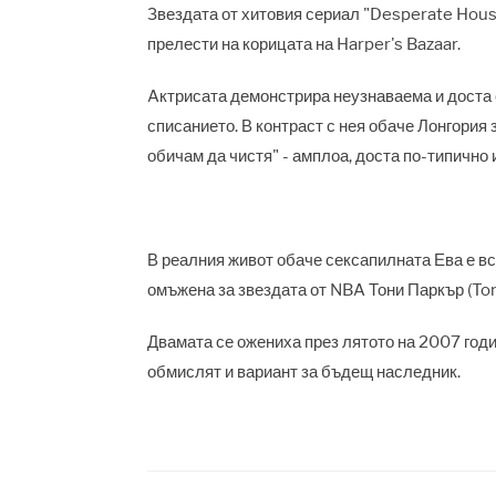
Звездата от хитовия сериал "Desperate House
прелести на корицата на Harper's Bazaar.
Aктрисата демонстрира неузнаваема и доста с
списанието. В контраст с нея обаче Лонгория 
обичам да чистя" - амплоа, доста по-типично и
В реалния живот обаче сексапилната Ева е вси
омъжена за звездата от NBA Тони Паркър (Tony
Двамата се ожениха през лятото на 2007 годи
обмислят и вариант за бъдещ наследник.