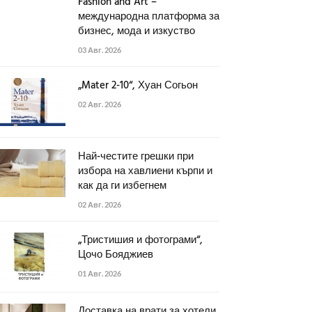
Fashion and Art –
международна платформа за
бизнес, мода и изкуство
03 Авг. 2026
„Mater 2-10“, Хуан Согьон
02 Авг. 2026
Най-честите грешки при
избора на хавлиени кърпи и
как да ги избегнем
02 Авг. 2026
„Тристишия и фотограми“,
Цочо Бояджиев
01 Авг. 2026
Доставка на врати за хотели