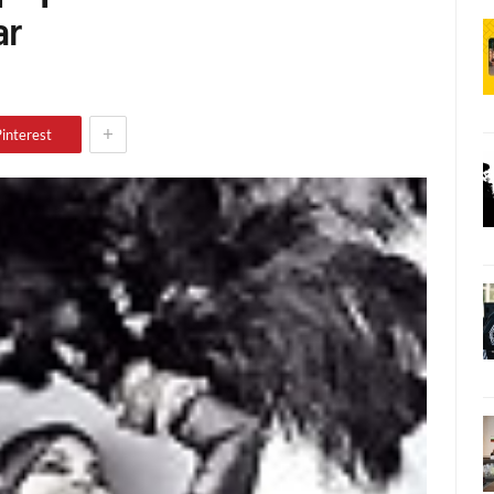
ar
+
interest