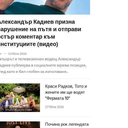
Александър Кадиев призна
нарушение на пътя и отправи
остър коментар към
институциите (видео)
т
13 Юли 2026
ктьорът и телевизионен водещ Александър
адиев публикува в социалните мрежи позиция,
лед като е бил глобен за използване..
Краси Радков, Тото и
жените им ще водят
"Фермата 10"
27 Юли 2026
Почина рок легендата