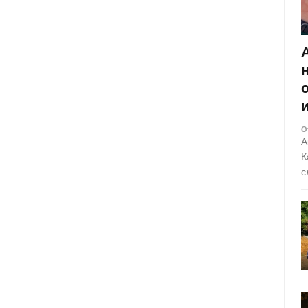
О
А
К
с