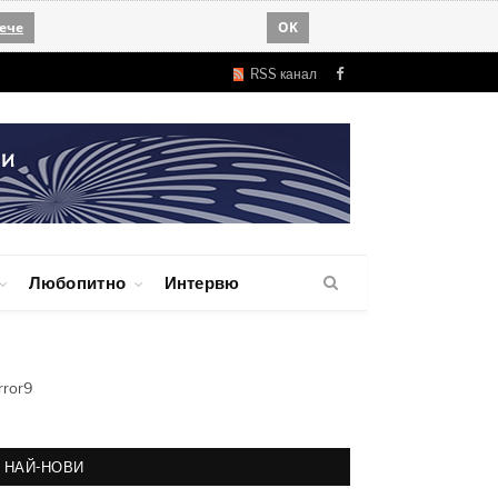
ече
OK
RSS канал
Facebook
Любопитно
Интервю
rror9
НАЙ-НОВИ