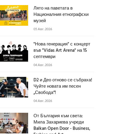
Лято на паветата в
Националния етнографски
музей
05 Авг. 2026
"Нова генерация" с концерт
във "Vidas Art Arena" на 15
септември
04 Авг. 2026
D2 и Део отново се събраха!
Чуйте новата им песен
„Свобода“!
04 Авг. 2026
От България към света:
Мила Захариева учреди
Balkan Open Door - Business,