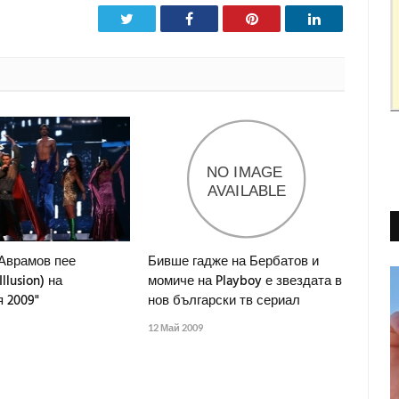
Twitter
Facebook
Pinterest
LinkedIn
Аврамов пее
Бивше гадже на Бербатов и
llusion) на
момиче на Playboy е звездата в
 2009"
нов български тв сериал
12 Май 2009