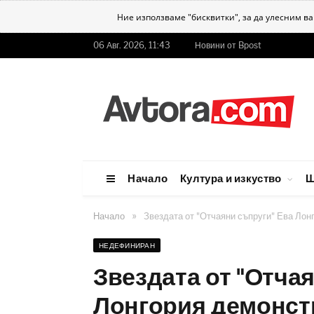
Ние използваме "бисквитки", за да улесним в
06 Авг. 2026, 11:43
Новини от Bpost
Начало
Култура и изкуство
Ш
»
Начало
Звездата от "Отчаяни съпруги" Ева Лонг
НЕДЕФИНИРАН
Звездата от "Отча
Лонгория демонстр