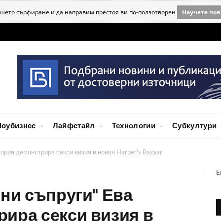
ашето сърфиране и да направим престоя ви по-ползотворен
Научете пов
оубизнес
Лайфстайл
Технологии
Субкултури
ория демонстрира секси визия в новия Harper's Bazaar
E
яни съпруги" Ева
ира секси визия в