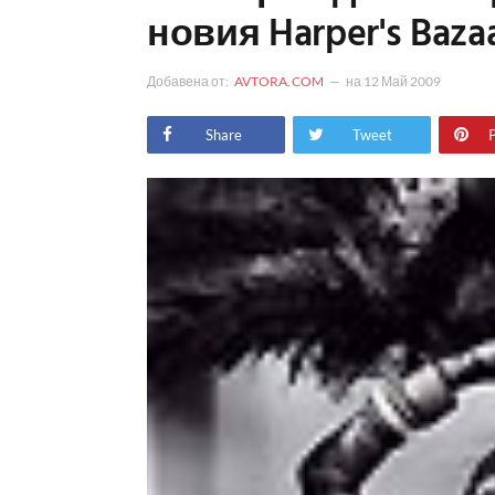
новия Harper's Baza
Добавена от:
AVTORA.COM
на
12 Май 2009
Share
Tweet
P