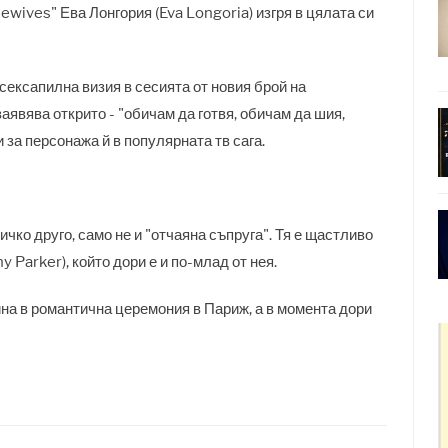
wives" Ева Лонгория (Eva Longoria) изгря в цялата си
ексапилна визия в сесията от новия брой на
заявява открито - "обичам да готвя, обичам да шия,
 за персонажа й в популярната тв сага.
чко друго, само не и "отчаяна съпруга". Тя е щастливо
 Parker), който дори е и по-млад от нея.
на в романтична церемония в Париж, а в момента дори