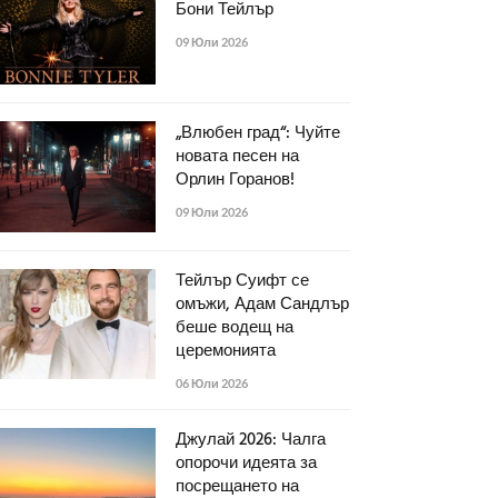
Бони Тейлър
09 Юли 2026
„Влюбен град“: Чуйте
новата песен на
Орлин Горанов!
09 Юли 2026
Тейлър Суифт се
омъжи, Адам Сандлър
беше водещ на
церемонията
06 Юли 2026
Джулай 2026: Чалга
опорочи идеята за
посрещането на