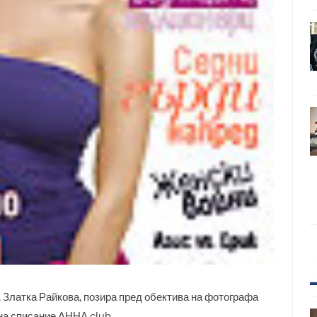
 Златка Райкова, позира пред обектива на фотографа
на списание АННА club.