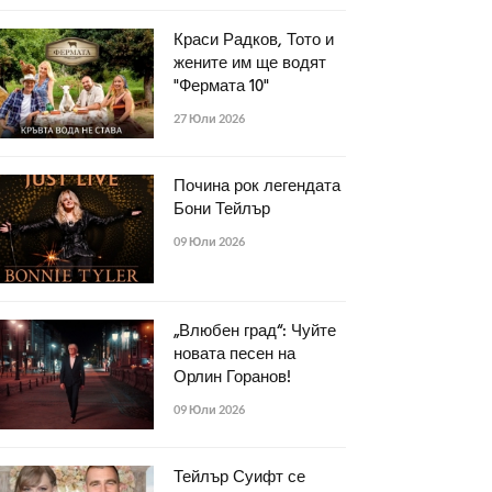
Краси Радков, Тото и
жените им ще водят
"Фермата 10"
27 Юли 2026
Почина рок легендата
Бони Тейлър
09 Юли 2026
„Влюбен град“: Чуйте
новата песен на
Орлин Горанов!
09 Юли 2026
Тейлър Суифт се