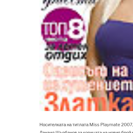
Носителката на титлата Miss Playmate 2007,
Данаил Щърбанов за корицата на новия брой 