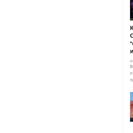
О
В
п
п