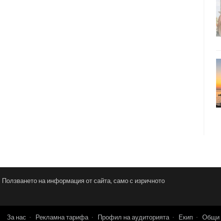
и. Ползването на информация от сайта, само с изричното
За нас
Рекламна тарифа
Профил на аудиторията
Екип
Общи 