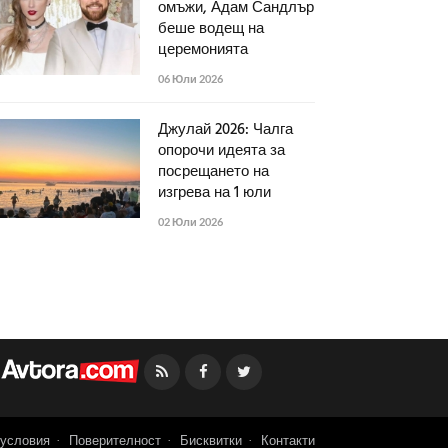
омъжи, Адам Сандлър
беше водещ на
церемонията
06 Юли 2026
Джулай 2026: Чалга
опорочи идеята за
посрещането на
изгрева на 1 юли
02 Юли 2026
Facebook
Twitter
условия
Поверителност
Бисквитки
Контакти