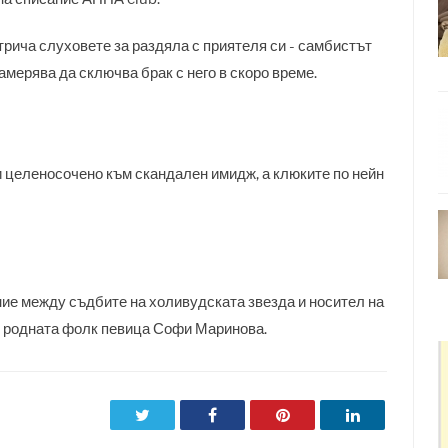
рича слуховете за раздяла с приятеля си - самбистът
амерява да сключва брак с него в скоро време.
и целеносочено към скандален имидж, а клюките по нейн
ие между съдбите на холивудската звезда и носител на
 родната фолк певица Софи Маринова.
Twitter
Facebook
Pinterest
LinkedIn