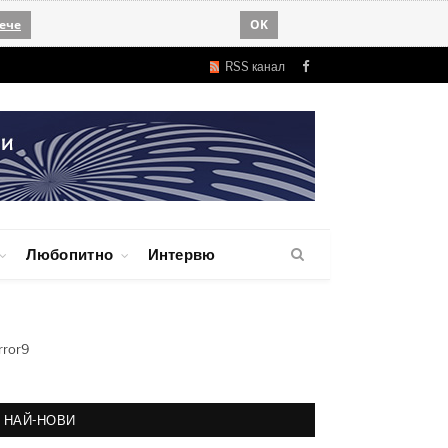
ече
OK
RSS канал
Facebook
Любопитно
Интервю
rror9
НАЙ-НОВИ