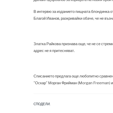
В интервю за изданието пищната блондинка от
Благой Иванов, разкривайки обаче, че не възн
Златка Райкова признава още, че не се стрем
адрес не я притесняват.
Списанието предлага още любопитно сравнен
"Оскар" Морган Фрийман (Morgan Freeman) и
СПОДЕЛИ.