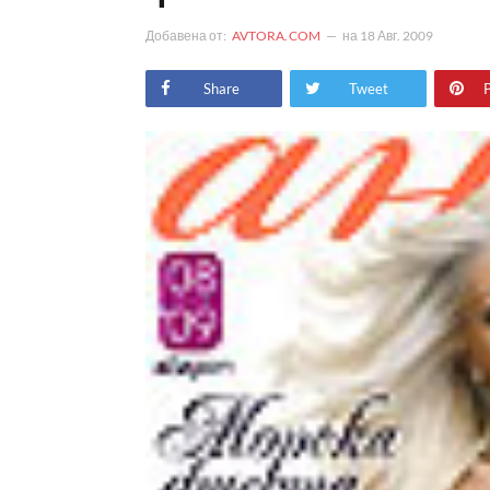
Добавена от:
AVTORA.COM
на
18 Авг. 2009
Share
Tweet
P