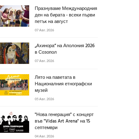
Празнуваме Международния
ден на бирата - всеки първи
петък на август
07 Авг. 2026
„Ахинора“ на Аполония 2026
в Созопол
07 Авг. 2026
Лято на паветата в
Националния етнографски
музей
05 Авг. 2026
"Нова генерация" с концерт
във "Vidas Art Arena" на 15
септември
04 Авг. 2026