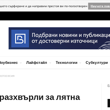
ашето сърфиране и да направим престоя ви по-ползотворен
Научете пов
оубизнес
Лайфстайл
Технологии
Субкултури
фотосесия
E
 разхвърли за лятна