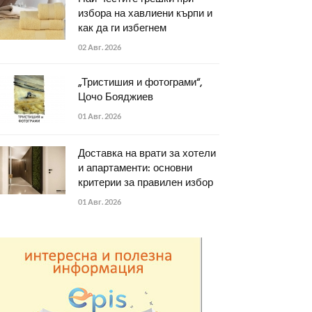
избора на хавлиени кърпи и
как да ги избегнем
02 Авг. 2026
„Тристишия и фотограми“,
Цочо Бояджиев
01 Авг. 2026
Доставка на врати за хотели
и апартаменти: основни
критерии за правилен избор
01 Авг. 2026