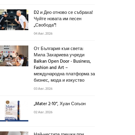
D2 и Део отново се събраха!
Чуйте новата им песен
„Свобода“!
04 Авг. 2026
От България към света:
Мила Захариева учреди
Balkan Open Door - Business,
Fashion and Art –
международна платформа за
бизнес, мода и изкуство
03 Авг. 2026
„Mater 2-10“, Хуан Согьон
02 Авг. 2026
Най-честите грешки при