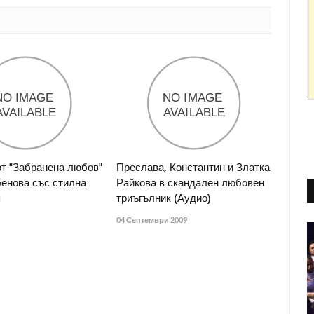
от "Забранена любов"
Преслава, Константин и Златка
енова със стилна
Райкова в скандален любовен
я
триъгълник (Аудио)
04 Септември 2009