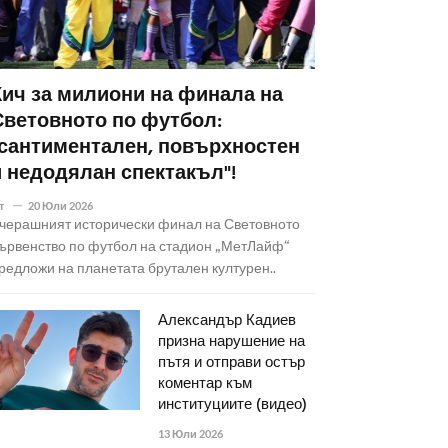
Кич за милиони на финала на
Световното по футбол:
"сантиментален, повърхностен
и недодялан спектакъл"!
т
20 Юли 2026
черашният исторически финал на Световното
ървенство по футбол на стадион „МетЛайф“
редложи на планетата брутален културен..
Александър Кадиев
призна нарушение на
пътя и отправи остър
коментар към
институциите (видео)
13 Юли 2026