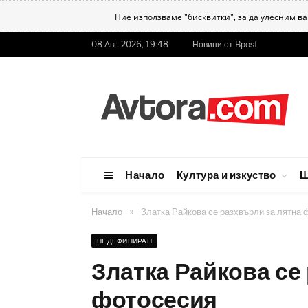
Ние използваме "бисквитки", за да улесним в
08 Авг. 2026, 19:48
Новини от Bpost
Начало
Култура и изкуство
Ш
»
Начало
Златка Райкова се разхвърли за лятна 
НЕДЕФИНИРАН
Златка Райкова се
фотосесия