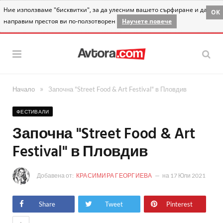
Ние използваме "бисквитки", за да улесним вашето сърфиране и да
OK
направим престоя ви по-ползотворен
Научете повече
»
Начало
Започна "Street Food & Art Festival" в Пловдив
ФЕСТИВАЛИ
Започна "Street Food & Art
Festival" в Пловдив
Добавена от:
КРАСИМИРА ГЕОРГИЕВА
на
17 Юли 2021
Share
Tweet
Pinterest