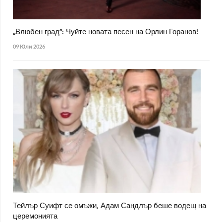
„Влюбен град“: Чуйте новата песен на Орлин Горанов!
09 Юли 2026
Тейлър Суифт се омъжи, Адам Сандлър беше водещ на
церемонията