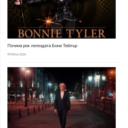
Почина рок легендата Бони Тейлър
09 Юли 2026