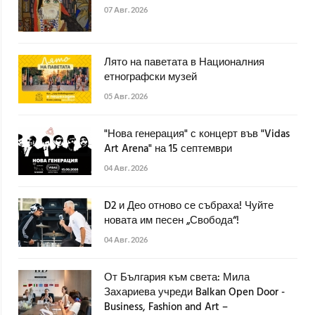
07 Авг. 2026
Лято на паветата в Националния
етнографски музей
05 Авг. 2026
"Нова генерация" с концерт във "Vidas
Art Arena" на 15 септември
04 Авг. 2026
D2 и Део отново се събраха! Чуйте
новата им песен „Свобода“!
04 Авг. 2026
От България към света: Мила
Захариева учреди Balkan Open Door -
Business, Fashion and Art –