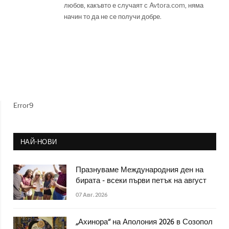
любов, какъвто е случаят с Avtora.com, няма
начин то да не се получи добре.
Error9
НАЙ-НОВИ
Празнуваме Международния ден на
бирата - всеки първи петък на август
07 Авг. 2026
„Ахинора“ на Аполония 2026 в Созопол