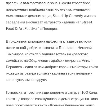
превръща във фестивална зона! Вкусни street food
предложения, подбрани напитки, музика, кулинарни
състезания и демонстрации, Stand Up Comedy и много
забавления ви очакват на третото издание на "Street
Food & Art Festival" в Пловдив.
В тридневната програма на фестивала ще се включат
някои от най-добрите готвачи на България – Николай
Тихомиров, който от 5 години е готвач на кралското
семейство на Обединените арабски емирства, Ангел
Боралиев – един от най-добрите карвинг майстори, който
може да изгравира всякакви картини върху плодове и
зеленчуци, и много други.
Готварската престилка ще запретне и рапърът 100 Кила,
който ще направи своя кулинарна демонстрация на живо
пред посетителите, както и Кремена Дервенкова, която