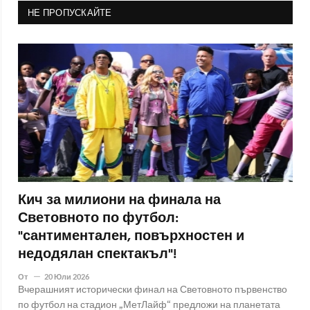
НЕ ПРОПУСКАЙТЕ
Кич за милиони на финала на
Световното по футбол:
"сантиментален, повърхностен и
недодялан спектакъл"!
От
20 Юли 2026
Вчерашният исторически финал на Световното първенство
по футбол на стадион „МетЛайф“ предложи на планетата