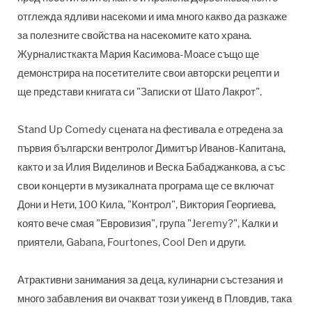
отглежда ядливи насекоми и има много какво да разкаже
за полезните свойства на насекомите като храна.
Журналисткакта Мария Касимова-Моасе също ще
демонстрира на посетителите свои авторски рецепти и
ще представи книгата си "Записки от Шато Лакрот".
Stand Up Comedy сцената на фестивала е отредена за
първия български вентролог Димитър Иванов-Капитана,
както и за Илия Виделинов и Веска Бабаджанкова, а със
свои концерти в музикалната програма ще се включат
Дони и Нети, 100 Кила, "Контрол", Виктория Георгиева,
която вече смая "Евровизия", група "Jeremy?", Калки и
приятели, Gabana, Fourtones, Cool Den и други.
Атрактивни занимания за деца, кулинарни състезания и
много забавления ви очакват този уикенд в Пловдив, така