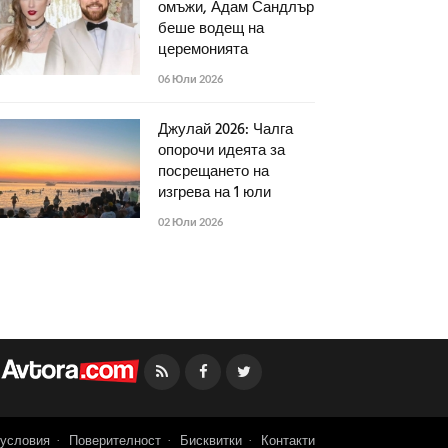
омъжи, Адам Сандлър
беше водещ на
церемонията
06 Юли 2026
Джулай 2026: Чалга
опорочи идеята за
посрещането на
изгрева на 1 юли
02 Юли 2026
Facebook
Twitter
условия
Поверителност
Бисквитки
Контакти