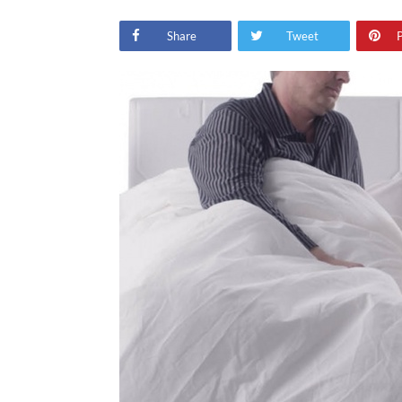
Share
Tweet
P