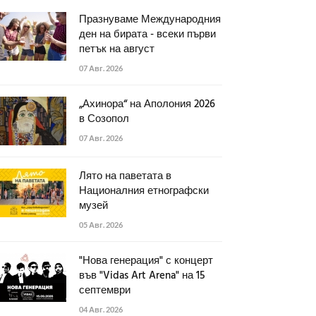
Празнуваме Международния
ден на бирата - всеки първи
петък на август
07 Авг. 2026
„Ахинора“ на Аполония 2026
в Созопол
07 Авг. 2026
Лято на паветата в
Националния етнографски
музей
05 Авг. 2026
"Нова генерация" с концерт
във "Vidas Art Arena" на 15
септември
04 Авг. 2026