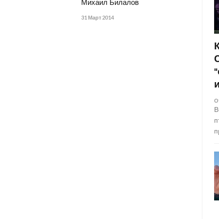
Михаил Билалов
31 Март 2014
О
В
п
п