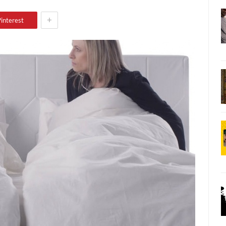
+
interest