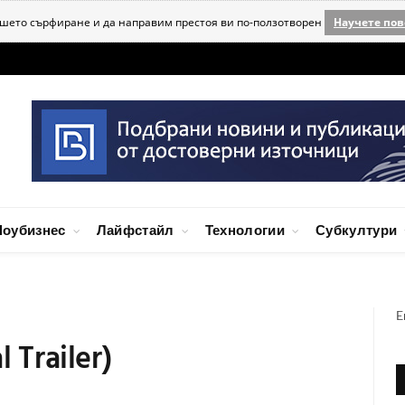
ашето сърфиране и да направим престоя ви по-ползотворен
Научете пов
оубизнес
Лайфстайл
Технологии
Субкултури
E
 Trailer)