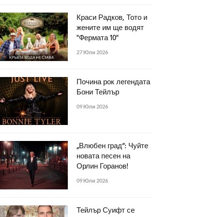
Краси Радков, Тото и
жените им ще водят
"Фермата 10"
27 Юли 2026
Почина рок легендата
Бони Тейлър
09 Юли 2026
„Влюбен град“: Чуйте
новата песен на
Орлин Горанов!
09 Юли 2026
Тейлър Суифт се