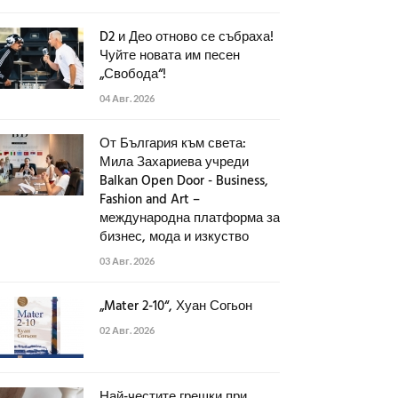
D2 и Део отново се събраха!
Чуйте новата им песен
„Свобода“!
04 Авг. 2026
От България към света:
Мила Захариева учреди
Balkan Open Door - Business,
Fashion and Art –
международна платформа за
бизнес, мода и изкуство
03 Авг. 2026
„Mater 2-10“, Хуан Согьон
02 Авг. 2026
Най-честите грешки при