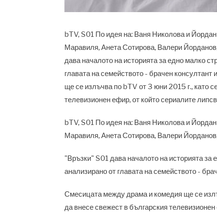
bTV, S01 По идея на: Ваня Николова и Йордан
Маравиля, Анета Сотирова, Валери Йорданов,
дава началото на историята за едно малко ст
главата на семейството - брачен консултант
ще се излъчва по bTV от 3 юни 2015 г., като 
телевизионен ефир, от който сериалите липсв
bTV, S01 По идея на: Ваня Николова и Йорда
Маравиля, Анета Сотирова, Валери Йорданов
"Връзки" S01 дава началото на историята за 
анализирано от главата на семейството - бра
Смесицата между драма и комедия ще се излъч
да внесе свежест в българския телевизионен 