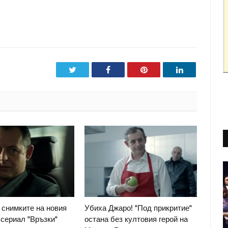
Twitter
Facebook
Pinterest
LinkedIn
 снимките на новия
Убиха Джаро! "Под прикритие"
 сериал "Връзки"
остана без култовия герой на