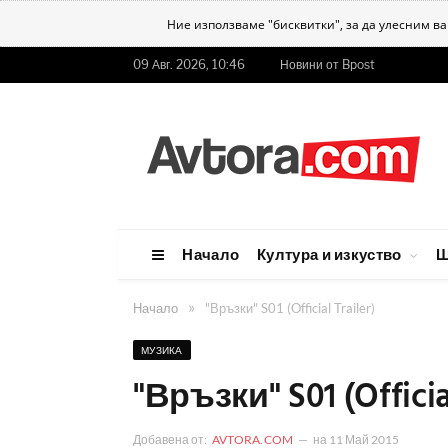
Ние използваме "бисквитки", за да улесним в
09 Авг. 2026, 10:46
Новини от Bpost
Начало
Култура и изкуство
Ш
»
Начало
"Връзки" S01 (Official Trailer)
МУЗИКА
"Връзки" S01 (Official
Добавена от:
AVTORA.COM
на
11 Май 2015