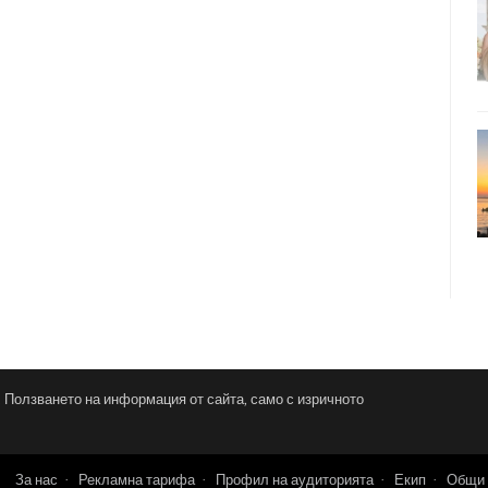
и. Ползването на информация от сайта, само с изричното
За нас
Рекламна тарифа
Профил на аудиторията
Екип
Общи 