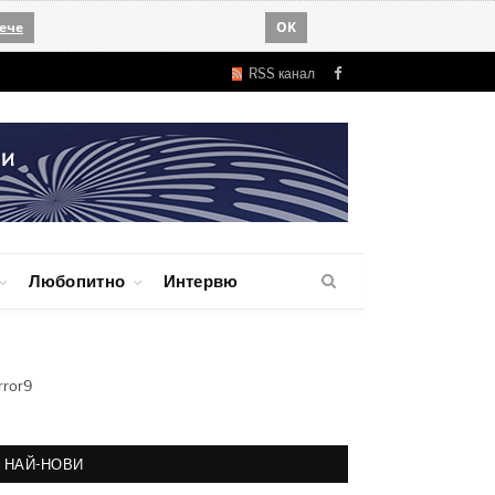
ече
OK
RSS канал
Facebook
Любопитно
Интервю
rror9
НАЙ-НОВИ