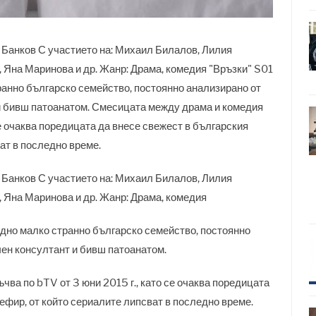
 Банков С участието на: Михаил Билалов, Лилия
 Яна Маринова и др. Жанр: Драма, комедия "Връзки" S01
ранно българско семейство, постоянно анализирано от
 и бивш патоанатом. Смесицата между драма и комедия
се очаква поредицата да внесе свежест в българския
ат в последно време.
н Банков С участието на: Михаил Билалов,
Лилия
, Яна Маринова
и др. Жанр: Драма, комедия
едно малко странно българско семейство, постоянно
чен консултант и бивш патоанатом.
ва по bTV от 3 юни 2015 г., като се очаква поредицата
ефир, от който сериалите липсват в последно време.