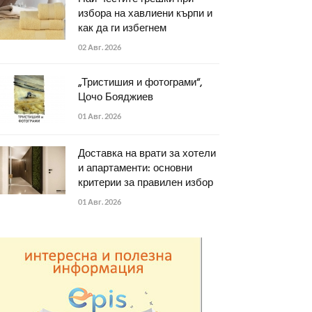
избора на хавлиени кърпи и
как да ги избегнем
02 Авг. 2026
„Тристишия и фотограми“,
Цочо Бояджиев
01 Авг. 2026
Доставка на врати за хотели
и апартаменти: основни
критерии за правилен избор
01 Авг. 2026