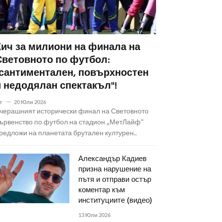
Кич за милиони на финала на
Световното по футбол:
"сантиментален, повърхностен
и недодялан спектакъл"!
т
20 Юли 2026
черашният исторически финал на Световното
ървенство по футбол на стадион „МетЛайф“
редложи на планетата брутален културен..
Александър Кадиев
призна нарушение на
пътя и отправи остър
коментар към
институциите (видео)
13 Юли 2026