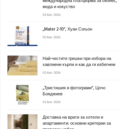
международна платформа за бизнес,
мода и изкуство
03 Авг. 2026
„Mater 2-10“, Хуан Согьон
02 Авг. 2026
Най-честите грешки при избора на
хавлиени кърпи и как да ги избегнем
02 Авг. 2026
„Тристишия и фотограми“, Цочо
Бояджиев
01 Авг. 2026
Доставка на врати за хотели и
апартаменти: основни критерии за