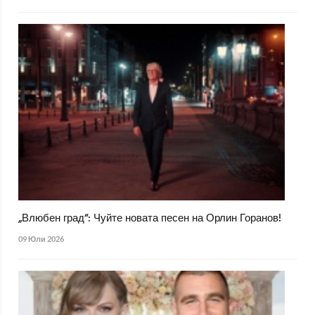
„Влюбен град“: Чуйте новата песен на Орлин Горанов!
09 Юли 2026