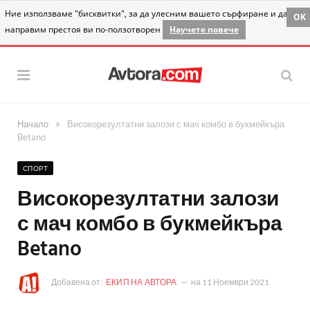
Ние използваме "бисквитки", за да улесним вашето сърфиране и да
OK
направим престоя ви по-ползотворен
Научете повече
»
Начало
Високорезултатни залози с мач комбо в букмейкъра
Betano
СПОРТ
Високорезултатни залози
с мач комбо в букмейкъра
Betano
Добавена от:
ЕКИП НА АВТОРА
на
11 Ноември 2021