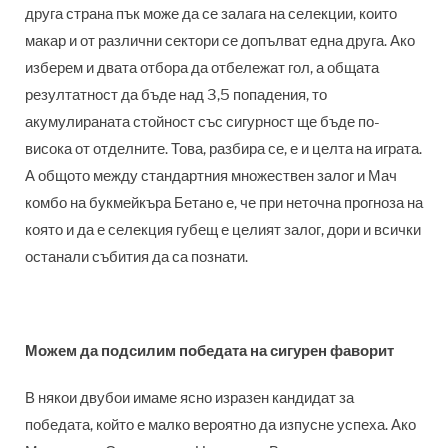
друга страна пък може да се залага на селекции, които
макар и от различни сектори се допълват една друга. Ако
изберем и двата отбора да отбележат гол, а общата
резултатност да бъде над 3,5 попадения, то
акумулираната стойност със сигурност ще бъде по-
висока от отделните. Това, разбира се, е и целта на играта.
А общото между стандартния множествен залог и Мач
комбо на букмейкъра Бетано е, че при неточна прогноза на
която и да е селекция губещ е целият залог, дори и всички
останали събития да са познати.
Можем да подсилим победата на сигурен фаворит
В някои двубои имаме ясно изразен кандидат за
победата, който е малко вероятно да изпусне успеха. Ако