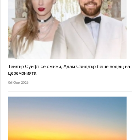
Тейлър Суифт се омъжи, Адам Сандлър беше водещ на
церемонията
06 Юли 2026