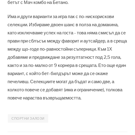
бетът с Мач комбо на Бетано.
Има и други варианти за игра пак с по-нискорискови
селекции. Избираме двоен шанс в полза на домакина,
като изключваме успех на госта - това няма смисъл да се
прави при сблъсък между фаворит и аутсайдер, а в среща
между що-годе по-равностойни съперници. Към 1Х
добавяме и предвиждане за резултатност под 2,5 гола,
както и за по-малко от 9 корнера в срещата. Ето още един
вариант, с който бет-билдърът може да се окаже
печеливш. Селекциите могат да бъдат и само две, а
колкото повече се добавят (има и ограничение), толкова
повече нараства възвръщаемостта.
СПОРТНИ ЗАЛОЗИ