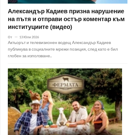
Александър Кадиев призна нарушение
на пътя и отправи остър коментар към
институциите (видео)
От
13 Юли 2026
Актьорът и телевизионен водещ Александър Кадиев
публикува в социалните мрежи позиция, след като е бил
глобен за използване..