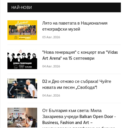
НАЙ-НОВИ
Лято на паветата в Националния
етнографски музей
05 Авг. 2026
"Нова генерация" с концерт във "Vidas
Art Arena" на 15 септември
04 Авг. 2026
D2 и Део отново се събраха! Чуйте
новата им песен „Свобода“!
04 Авг. 2026
От България към света: Мила
Захариева учреди Balkan Open Door -
Business, Fashion and Art –