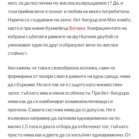
него, за да постигнем по-висока възвръщаемост? Да, и
този прийом вече е познат и любим на много потребители.
Нарича се създаване на залог, бет билдър или Мач комбо,
както е при новия букмейкър
Бетано
. Коефициентите на
избрани събития в рамките на футболния двубой се
умножават един по друг и образуват вече по-висока
стойност.
Ако кажем, че това е своеобразна колонка, само че
формирана от пазари само в рамките на една среща, няма
да сбъркаме. Но все пак не е същото като множествен
залог, тъй като има и някои особености. При бет-билдъра
няма как да се комбинират взаимоизключващи се
прогнози. Самата система няма да го допусне. Не е
възможно например да заложим едновременно на по-
малко 1,5 гола и двата отбора да отбележат гол, тъй като
просто няма как и двете да се изпълнят едновременно. От