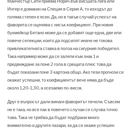
Манчестър Сити приема Норич във Висшата лига или
Интер е домакин на Специя в Серия А, то изходът до
голяма степен е ясен. Да, но в такъв случай успехът на
фаворита се оценява с нисък коефициент. При новия
букмейкър Бетано може да се добавят още една, две или
повече селекции, които да подсилят иначе не токова
привлекателната ставка в полза на сигурния победител.
Така например може да се залепи към знак 1 и
предвиждане за поне 2 гола в срещата плюс това да
бъдат показани поне 3 картона общо. Ако тези прогнози се
окажат успешни, то коефициентът вече няма да бъде
около 1,20-1,30, а осезаемо по-висок.
Друг е въпросът дали винаги фаворитът печели. Съвсем
не е така, но все пак в повечето случаи се случва точно
това. Така че трябва да бъдат подбрани много
внимателно и другите пазари, за да се окаже успешен