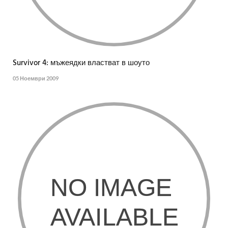
Survivor 4: мъжеядки властват в шоуто
05 Ноември 2009