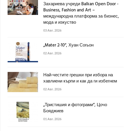
Захариева учреди Balkan Open Door -
Business, Fashion and Art –
международна платформа за бизнес,
мода и изкуство
03 Авг. 2026
„Mater 2-10“, Хуан Согьон
02 Авг. 2026
Най-честите грешки при избора на
хавлиени кърпи и как да ги избегнем
02 Авг. 2026
„Тристишия и фотограми“, Цочо
Бояджиев
01 Авг. 2026