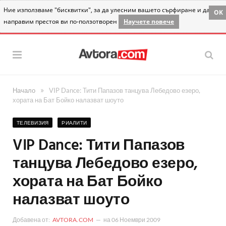
Ние използваме "бисквитки", за да улесним вашето сърфиране и да
OK
направим престоя ви по-ползотворен
Научете повече
»
Начало
VIP Dance: Тити Папазов танцува Лебедово езеро,
хората на Бат Бойко налазват шоуто
ТЕЛЕВИЗИЯ
РИАЛИТИ
VIP Dance: Тити Папазов
танцува Лебедово езеро,
хората на Бат Бойко
налазват шоуто
Добавена от:
AVTORA.COM
на
06 Ноември 2009