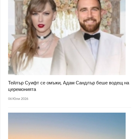
Тейлър Суифт се омъжи, Адам Сандлър беше водещ на
церемонията
06 Юли 2026