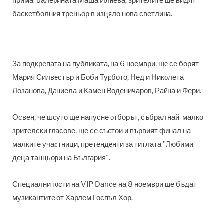
прима-балерината Маша Илиева, зрителите ще видят
баскетболния треньор в изцяло нова светлина.
За подкрепата на публиката, на 6 ноември, ще се борят
Мария Силвестър и Боби Турбото, Нед и Николета
Лозанова, Даниела и Камен Воденичаров, Райна и Фери.
Освен, че шоуто ще напусне отборът, събрал най-малко
зрителски гласове, ще се състои и първият финал на
малките участници, претенденти за титлата "Любими
деца танцьори на България".
Специални гости на VIP Dance на 8 ноември ще бъдат
музикантите от Харлем Госпъл Хор.