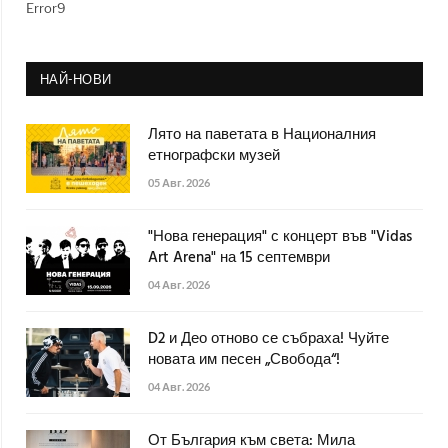
Error9
НАЙ-НОВИ
Лято на паветата в Националния
етнографски музей
05 Авг. 2026
"Нова генерация" с концерт във "Vidas
Art Arena" на 15 септември
04 Авг. 2026
D2 и Део отново се събраха! Чуйте
новата им песен „Свобода“!
04 Авг. 2026
От България към света: Мила