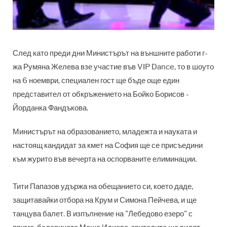
След като преди дни Министърът на външните работи г-
жа Румяна Желева взе участие във VIP Dance, то в шоуто
на 6 ноември, специален гост ще бъде още един
представител от обкръжението на Бойко Борисов -
Йорданка Фандъкова.
Министърът на образованието, младежта и науката и
настоящ кандидат за кмет на София ще се присъедини
към журито във вечерта на оспорваните елиминации.
Тити Папазов удържа на обещанието си, което даде,
защитавайки отбора на Крум и Симона Пейчева, и ще
танцува балет. В изпълнение на "Лебедово езеро" с