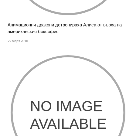
Анимационни дракони детронираха Алиса от върха на
американския боксофис
29 Март 2010