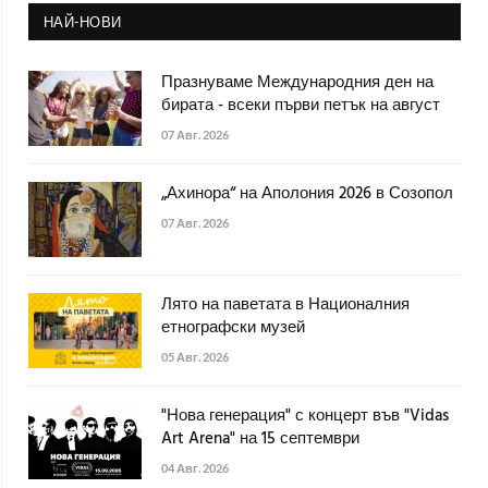
НАЙ-НОВИ
Празнуваме Международния ден на
бирата - всеки първи петък на август
07 Авг. 2026
„Ахинора“ на Аполония 2026 в Созопол
07 Авг. 2026
Лято на паветата в Националния
етнографски музей
05 Авг. 2026
"Нова генерация" с концерт във "Vidas
Art Arena" на 15 септември
04 Авг. 2026