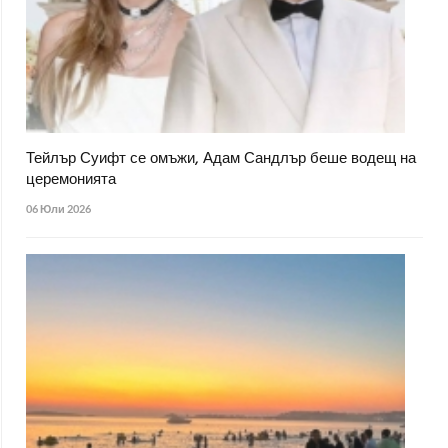
Тейлър Суифт се омъжи, Адам Сандлър беше водещ на
церемонията
06 Юли 2026