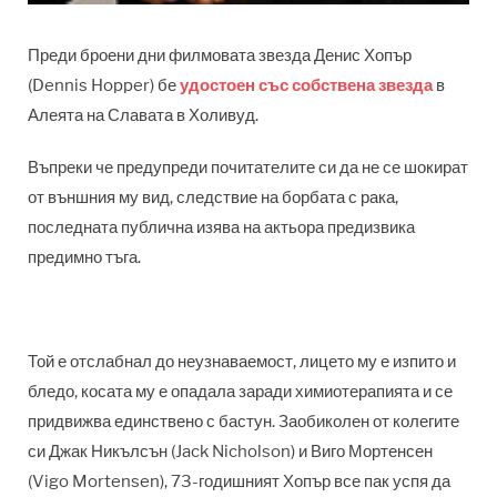
Преди броени дни филмовата звезда Денис Хопър
(Dennis Hopper) бе
удостоен със собствена звезда
в
Алеята на Славата в Холивуд.
Въпреки че предупреди почитателите си да не се шокират
от външния му вид, следствие на борбата с рака,
последната публична изява на актьора предизвика
предимно тъга.
Той е отслабнал до неузнаваемост, лицето му е изпито и
бледо, косата му е опадала заради химиотерапията и се
придвижва единствено с бастун. Заобиколен от колегите
си Джак Никълсън (Jack Nicholson) и Виго Мортенсен
(Vigo Mortensen), 73-годишният Хопър все пак успя да