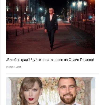
„Влюбен град“: Чуйте новата песен на Орлин Горанов!
09 Юли 2026