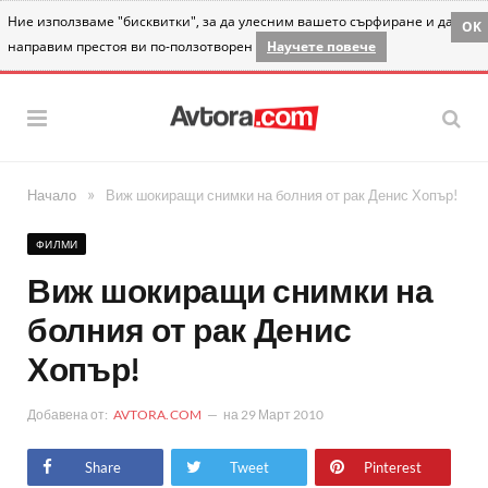
Ние използваме "бисквитки", за да улесним вашето сърфиране и да
OK
направим престоя ви по-ползотворен
Научете повече
»
Начало
Виж шокиращи снимки на болния от рак Денис Хопър!
ФИЛМИ
Виж шокиращи снимки на
болния от рак Денис
Хопър!
Добавена от:
AVTORA.COM
на
29 Март 2010
Share
Tweet
Pinterest