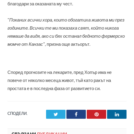
благодари за оказаната му чест.
"Поканих всички хора, които обогатиха живота ми през
годините. Всички те ми показаха свят, който никога
нямаше да видя, ако си бях останал бедното фермерско
момче от Канзас"
, призна още актьорът.
Според прогнозите на лекарите, пред Хопър има не
повече от няколко месеца живот, тъй като ракът на
простата е в последна фаза от развитието си.
СПОДЕЛИ.
Twitter
Facebook
Pinterest
LinkedI
СВЪРЗАНИ
ПУБЛИКАЦИИ