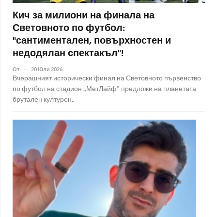
Кич за милиони на финала на
Световното по футбол:
"сантиментален, повърхностен и
недодялан спектакъл"!
От
20 Юли 2026
Вчерашният исторически финал на Световното първенство
по футбол на стадион „МетЛайф“ предложи на планетата
брутален културен..