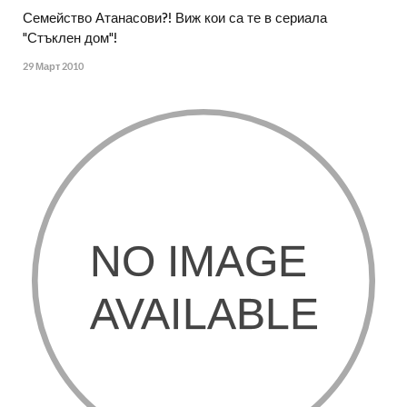
Семейство Атанасови?! Виж кои са те в сериала
"Стъклен дом"!
29 Март 2010