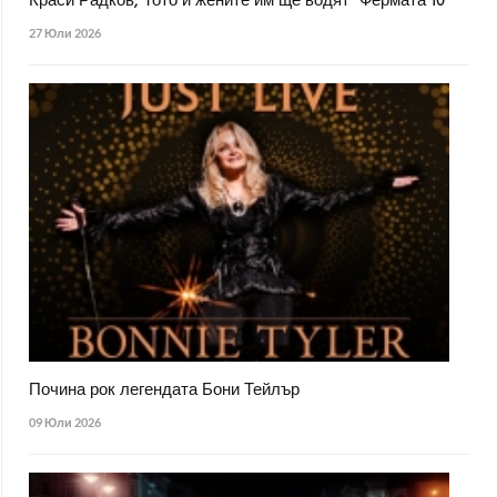
Краси Радков, Тото и жените им ще водят "Фермата 10"
27 Юли 2026
Почина рок легендата Бони Тейлър
09 Юли 2026