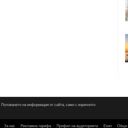
и. Ползването на информация от сайта, само с изричното
За нас
Рекламна тарифа
Профил на аудиторията
Екип
Общи 