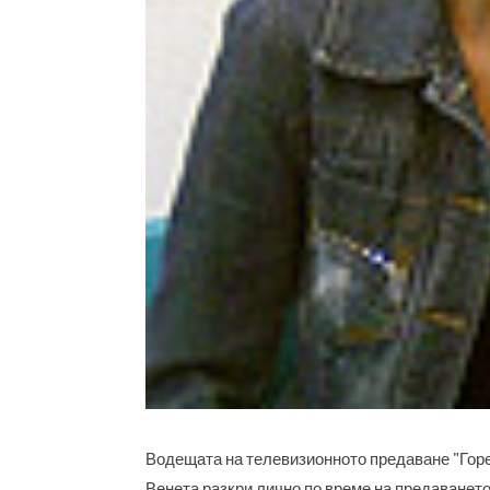
Водещата на телевизионното предаване "Горе
Венета разкри лично по време на предаването 