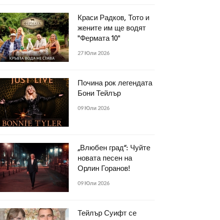
Краси Радков, Тото и
жените им ще водят
"Фермата 10"
27 Юли 2026
Почина рок легендата
Бони Тейлър
09 Юли 2026
„Влюбен град“: Чуйте
новата песен на
Орлин Горанов!
09 Юли 2026
Тейлър Суифт се