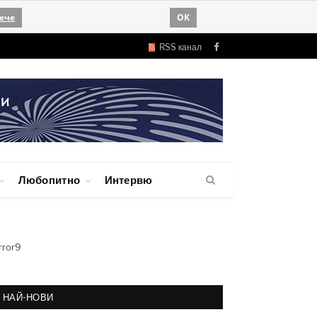
ече
OK
RSS канал
Facebook
Любопитно
Интервю
rror9
НАЙ-НОВИ