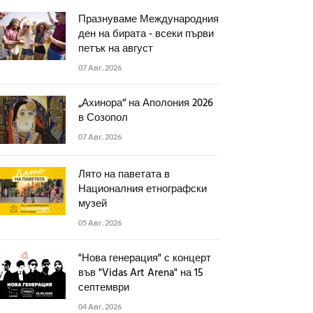
Празнуваме Международния
ден на бирата - всеки първи
петък на август
07 Авг. 2026
„Ахинора“ на Аполония 2026
в Созопол
07 Авг. 2026
Лято на паветата в
Националния етнографски
музей
05 Авг. 2026
"Нова генерация" с концерт
във "Vidas Art Arena" на 15
септември
04 Авг. 2026