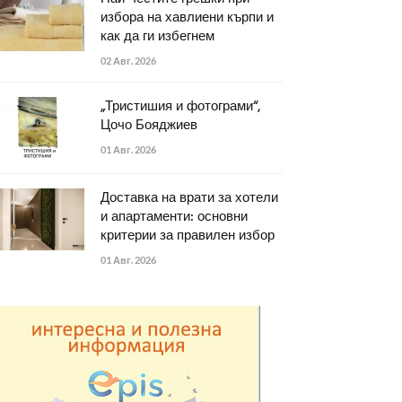
избора на хавлиени кърпи и
как да ги избегнем
02 Авг. 2026
„Тристишия и фотограми“,
Цочо Бояджиев
01 Авг. 2026
Доставка на врати за хотели
и апартаменти: основни
критерии за правилен избор
01 Авг. 2026