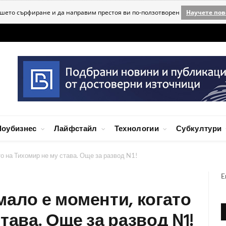
ашето сърфиране и да направим престоя ви по-ползотворен
Научете пов
оубизнес
Лайфстайл
Технологии
Субкултури
о на Тихомир не му става. Още за развод N1!
E
мало е моменти, когато
тава. Още за развод N1!