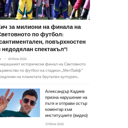
Кич за милиони на финала на
Световното по футбол:
"сантиментален, повърхностен
и недодялан спектакъл"!
т
20 Юли 2026
черашният исторически финал на Световното
ървенство по футбол на стадион „МетЛайф“
редложи на планетата брутален културен..
Александър Кадиев
призна нарушение на
пътя и отправи остър
коментар към
институциите (видео)
13 Юли 2026