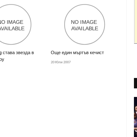
 става звезда в
Още един мъртъв кечист
оу
20 Юли 2007