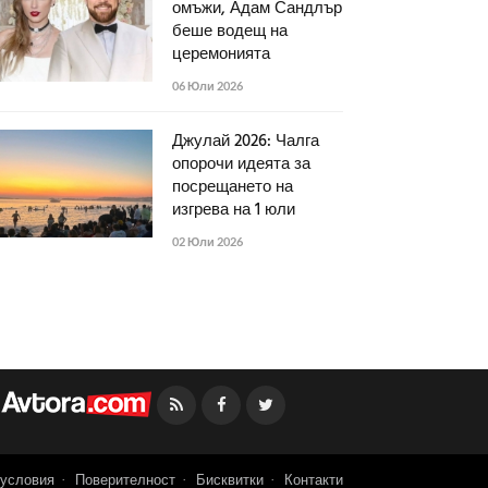
омъжи, Адам Сандлър
беше водещ на
церемонията
06 Юли 2026
Джулай 2026: Чалга
опорочи идеята за
посрещането на
изгрева на 1 юли
02 Юли 2026
Facebook
Twitter
условия
Поверителност
Бисквитки
Контакти