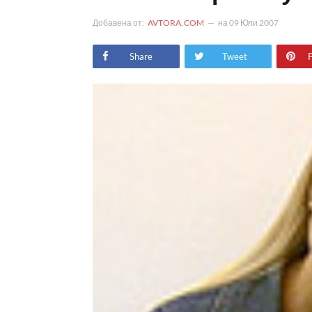
Добавена от:
AVTORA.COM
на
09 Юли 2007
Share
Tweet
P