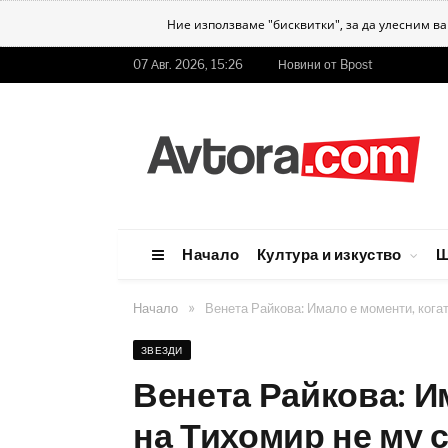
Ние използваме "бисквитки", за да улесним в
07 Авг. 2026, 15:26
Новини от Bpost
Начало
Култура и изкуство
Ш
»
Начало
Венета Райкова: Имало е моменти, когат
ЗВЕЗДИ
Венета Райкова: И
на Тихомир не му с