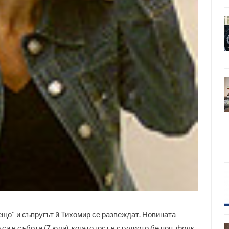
що" и съпругът й Тихомир се развеждат. Новината
си в събота (7 юли), когато гост в студиото бе поп-фолк