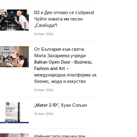
D2 и Део отново се събраха!
Чуйте новата им песен
„Свобода“!
04 Авг. 2026
От България към света:
Мила Захариева учреди
Balkan Open Door - Business,
Fashion and Art –
международна платформа за
бизнес, мода и изкуство
03 Авг. 2026
„Mater 2-10“, Хуан Согьон
02 Авг. 2026
Най-честите грешки при