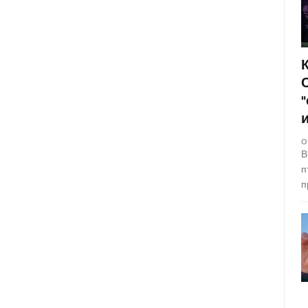
О
В
п
п