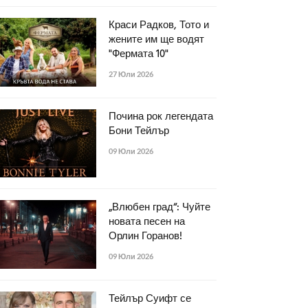
Краси Радков, Тото и
жените им ще водят
"Фермата 10"
27 Юли 2026
Почина рок легендата
Бони Тейлър
09 Юли 2026
„Влюбен град“: Чуйте
новата песен на
Орлин Горанов!
09 Юли 2026
Тейлър Суифт се