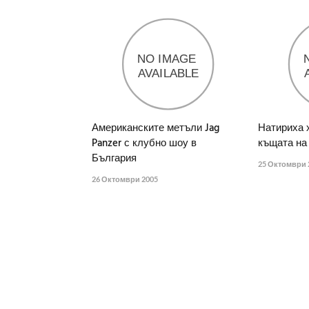
Американските метъли Jag
Натириха 
Panzer с клубно шоу в
къщата на 
България
25 Октомври 
26 Октомври 2005