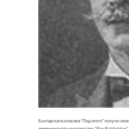
Българската класика “Под игото” получи свое
американското издателство "Pax Publishing" 