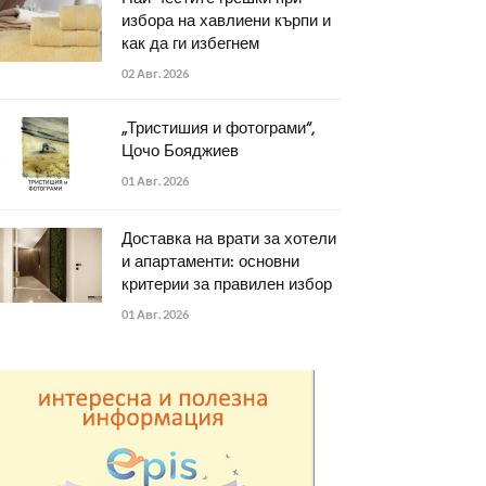
избора на хавлиени кърпи и
как да ги избегнем
02 Авг. 2026
„Тристишия и фотограми“,
Цочо Бояджиев
01 Авг. 2026
Доставка на врати за хотели
и апартаменти: основни
критерии за правилен избор
01 Авг. 2026