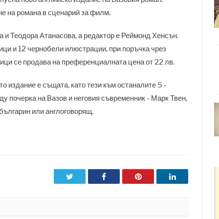
е на романа в сценарий за филм.
 и Теодора Атанасова, а редактор е Реймонд Хенсън.
рици и 12 чернобели илюстрации, при поръчка чрез
ици се продава на преференциалната цена от 22 лв.
 издание е същата, като тези към останалите 5 -
ду почерка на Вазов и неговия съвременник - Марк Твен,
 българин или англоговорящ.
Twitter
Facebook
Pinterest
LinkedIn