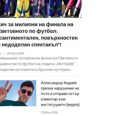
Кич за милиони на финала на
Световното по футбол:
"сантиментален, повърхностен
и недодялан спектакъл"!
т
20 Юли 2026
черашният исторически финал на Световното
ървенство по футбол на стадион „МетЛайф“
редложи на планетата брутален културен..
Александър Кадиев
призна нарушение на
пътя и отправи остър
коментар към
институциите (видео)
13 Юли 2026