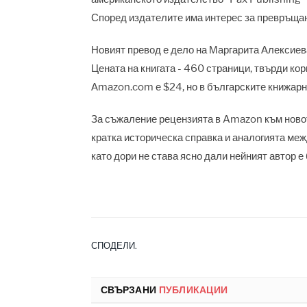
Според издателите има интерес за превръщан
Новият превод е дело на Маргарита Алексиева
Цената на книгата - 460 страници, твърди ко
Аmazon.com е $24, но в българските книжарн
За съжаление рецензията в Amazon към новото
кратка историческа справка и аналогията меж
като дори не става ясно дали нейният автор е
СПОДЕЛИ.
СВЪРЗАНИ
ПУБЛИКАЦИИ