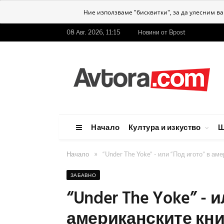
Ние използваме "бисквитки", за да улесним в
08 Авг. 2026, 11:15
Новини от Bpost
Начало
Култура и изкуство
Ш
»
Начало
“Under The Yoke” - или “Под игото” в а
ЗАБАВНО
“Under The Yoke” - 
американските кн