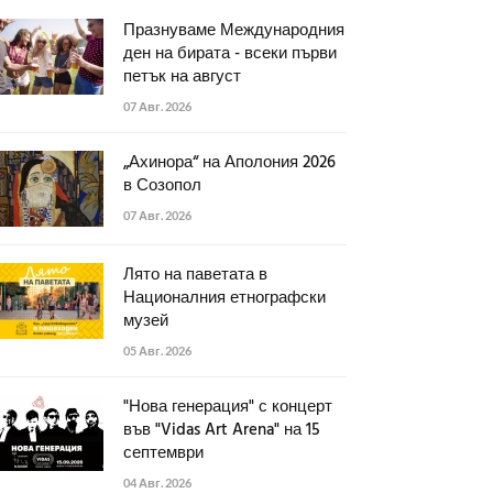
Празнуваме Международния
ден на бирата - всеки първи
петък на август
07 Авг. 2026
„Ахинора“ на Аполония 2026
в Созопол
07 Авг. 2026
Лято на паветата в
Националния етнографски
музей
05 Авг. 2026
"Нова генерация" с концерт
във "Vidas Art Arena" на 15
септември
04 Авг. 2026