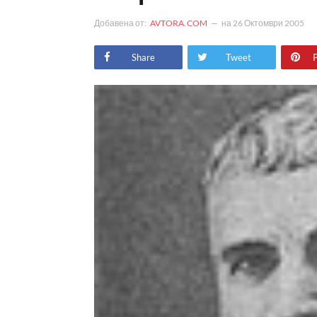
Добавена от:
AVTORA.COM
на
26 Октомври 2005
Share
Tweet
P