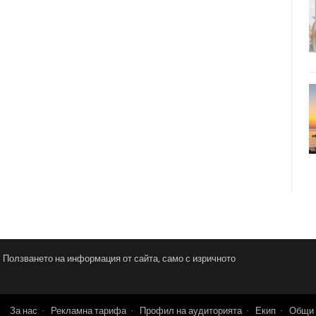
и. Ползването на информация от сайта, само с изричното
За нас
Рекламна тарифа
Профил на аудиторията
Екип
Общи 