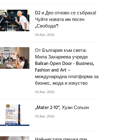
D2 и Део отново се събраха!
Чуйте новата им песен
„Свобода“!
04 Авг. 2026
От България към света:
Мила Захариева учреди
Balkan Open Door - Business,
Fashion and Art –
международна платформа за
бизнес, мода и изкуство
03 Авг. 2026
„Mater 2-10“, Хуан Согьон
02 Авг. 2026
Най-честите грешки при