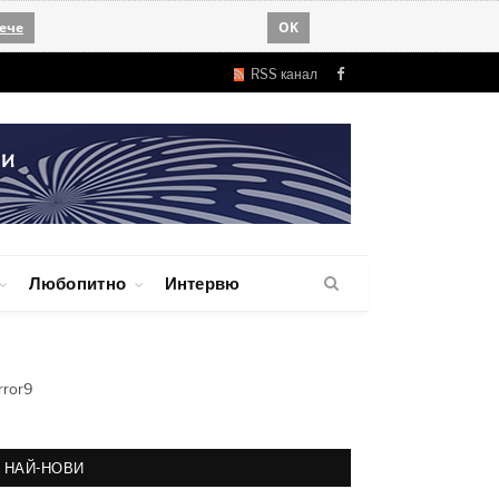
ече
OK
RSS канал
Facebook
Любопитно
Интервю
rror9
НАЙ-НОВИ