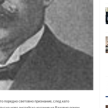
то поредно световно признание, след като
пусна ново английско издание на Вазовия роман.