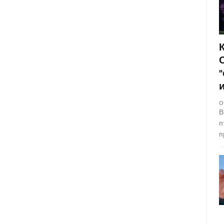
О
В
п
п