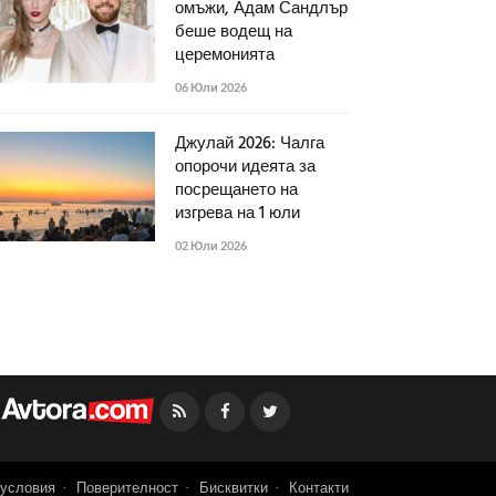
омъжи, Адам Сандлър
беше водещ на
церемонията
06 Юли 2026
Джулай 2026: Чалга
опорочи идеята за
посрещането на
изгрева на 1 юли
02 Юли 2026
Facebook
Twitter
условия
Поверителност
Бисквитки
Контакти