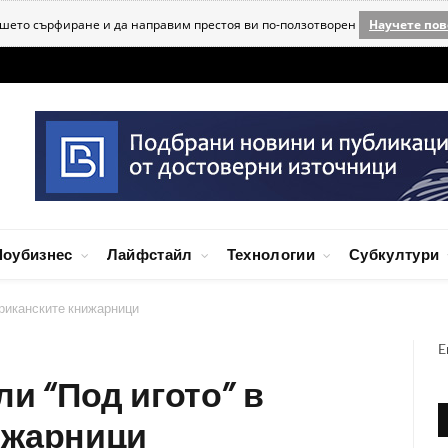
ашето сърфиране и да направим престоя ви по-ползотворен
Научете пов
оубизнес
Лайфстайл
Технологии
Субкултури
мериканските книжарници
E
или “Под игото” в
ижарници