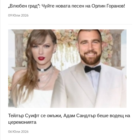
„Влюбен град“: Чуйте новата песен на Орлин Горанов!
09 Юли 2026
Тейлър Суифт се омъжи, Адам Сандлър беше водещ на
церемонията
06 Юли 2026