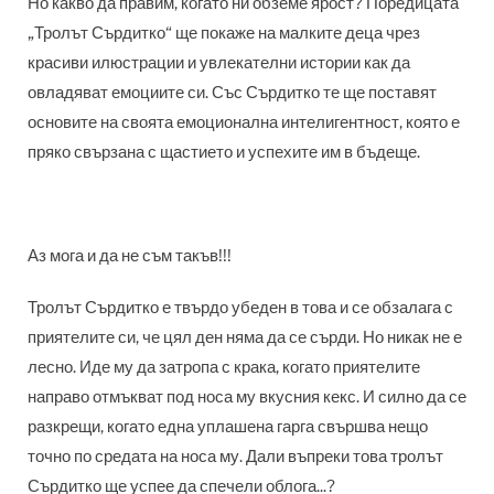
Но какво да правим, когато ни обземе ярост? Поредицата
„Тролът Сърдитко“ ще покаже на малките деца чрез
красиви илюстрации и увлекателни истории как да
овладяват емоциите си. Със Сърдитко те ще поставят
основите на своята емоционална интелигентност, която е
пряко свързана с щастието и успехите им в бъдеще.
Аз мога и да не съм такъв!!!
Тролът Сърдитко е твърдо убеден в това и се обзалага с
приятелите си, че цял ден няма да се сърди. Но никак не е
лесно. Иде му да затропа с крака, когато приятелите
направо отмъкват под носа му вкусния кекс. И силно да се
разкрещи, когато една уплашена гарга свършва нещо
точно по средата на носа му. Дали въпреки това тролът
Сърдитко ще успее да спечели облога...?