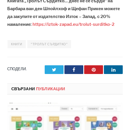
Книгата „Тролът Сърдитко... днес не се сърди“ на
Барбара ван ден Шпойлхоф и Щефан Прикен можете
да закупите от издателство Изток – Запад, с 20%
намаление:
https://iztok-zapad.eu/trolut-surditko-2
КНИГИ
"ТРОЛЪТ СЪРДИТКО"
СПОДЕЛИ.
Twitter
Facebook
Pinterest
LinkedI
СВЪРЗАНИ
ПУБЛИКАЦИИ