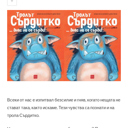
+
Всеки от нас е изпитвал безсилие и гняв, когато нещата не
стават така, както искаме. Тези чувства са познати и на
трола Сърдитко.