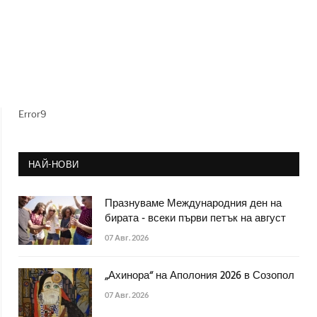
Error9
НАЙ-НОВИ
Празнуваме Международния ден на
бирата - всеки първи петък на август
07 Авг. 2026
„Ахинора“ на Аполония 2026 в Созопол
07 Авг. 2026