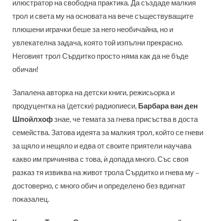
илюстратор на свободна практика. Да създаде малкия
трол и света му на основата на вече съществуващите
плюшени играчки беше за него необичайна, но и
увлекателна задача, която той изпълни прекрасно.
Неговият трол Сърдитко просто няма как да не бъде
обичан!
Запалена авторка на детски книги, режисьорка и
продуцентка на (детски) радиопиеси,
Барбара ван ден
Шпойлхоф
знае, че темата за гнева присъства в доста
семейства. Затова идеята за малкия трол, който се гневи
за щяло и нещяло и едва от своите приятели научава
какво им причинява с това, ѝ допада много. Със своя
разказ тя извиква на живот трола Сърдитко и гнева му –
достоверно, с много обич и определено без вдигнат
показалец.