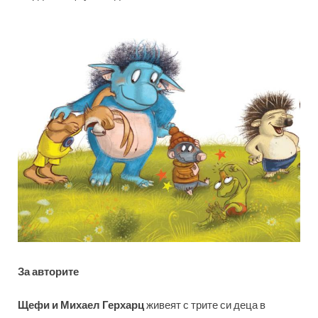
За авторите
Щефи и Михаел Герхарц
живеят с трите си деца в