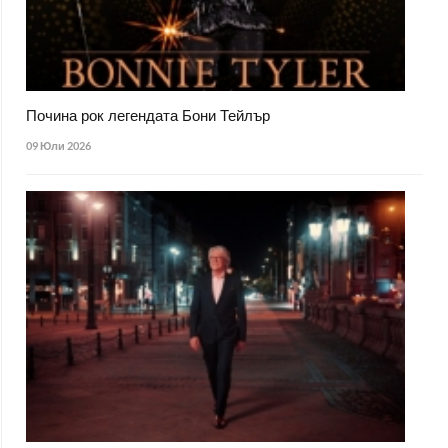
Почина рок легендата Бони Тейлър
09 Юли 2026