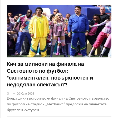
Кич за милиони на финала на
Световното по футбол:
"сантиментален, повърхностен и
недодялан спектакъл"!
От
20 Юли 2026
Вчерашният исторически финал на Световното първенство
по футбол на стадион „МетЛайф“ предложи на планетата
брутален културен..