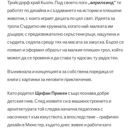
Тройсдорф край Кьолн. Под своето лого
„априлкинд“
те
работят по дизайна и създаването на истории и плюшени
животни, с които играят децата по цял свят. Идеята за
трола Сърдитко им хрумнала, когато най-малката им
дъщеря, с предизвикателно скръстени ръце, нацупена и
сърдита, седяла срещу тях на масата за закуска. Бързо се
появил и оформил образът на малкия плюшен трол, който
можел да се променя и да става ту ядосан, ту радостен.
Възникнала и концепцията за собствена поредица от
книги с картинки за неговите приключения.
Като родител
Щефан Прикен
също познава добре
детския гняв. След изявите си в машиностроенето и
архитектурата той следва начална педагогика с
насоченост към изкуството, а впоследствие – графичен
дизайн в Мюнстер, където днес живее и работи като