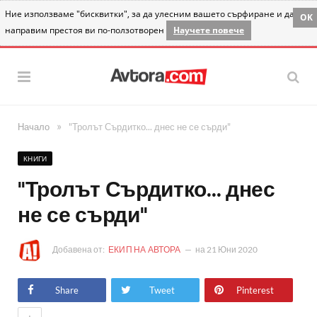
Ние използваме "бисквитки", за да улесним вашето сърфиране и да
OK
направим престоя ви по-ползотворен
Научете повече
»
Начало
"Тролът Сърдитко... днес не се сърди"
КНИГИ
"Тролът Сърдитко... днес
не се сърди"
Добавена от:
ЕКИП НА АВТОРА
на
21 Юни 2020
Share
Tweet
Pinterest