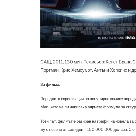
САЩ, 2011, 130 мин. Режисьор: Кенет Брана С
Портман, Крис Хемсуърт, Антъни Хопкинс и д
За филма:
Поредната екранизация на популярна комикс поредиц
Man, като че ли напипаха вярната формула за сигу
Този път, филмът е базиран на графична новела за 
му е повече от солиден – 150 000 000 долара. С ог