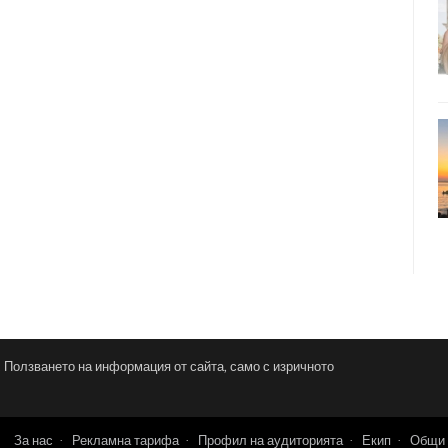
и. Ползването на информация от сайта, само с изричното
За нас
Рекламна тарифа
Профил на аудиторията
Екип
Общи 