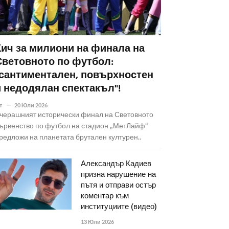
Кич за милиони на финала на
Световното по футбол:
"сантиментален, повърхностен
и недодялан спектакъл"!
т
20 Юли 2026
черашният исторически финал на Световното
ървенство по футбол на стадион „МетЛайф“
редложи на планетата брутален културен..
Александър Кадиев
призна нарушение на
пътя и отправи остър
коментар към
институциите (видео)
13 Юли 2026