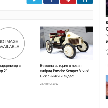
О
В
п
п
арценегер в
Вековна история в новия
р 2"
хибрид Porsche Semper Vivus!
Виж снимки и видео!
1
26 Април 2011