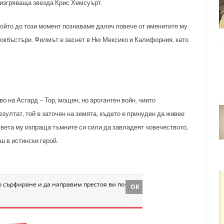
 изгряваща звезда Крис Хемсуърт.
който до този момент познаваме далеч повече от именитите му
локбъстъри. Филмът е заснет в Ню Мексико и Калифорния, като
во на Асгард – Тор, мощен, но арогантен войн, чиито
зултат, той е заточен на земята, където е принуден да живее
 света му изпраща тъмните си сили да завладеят човечеството,
ш в истински герой.