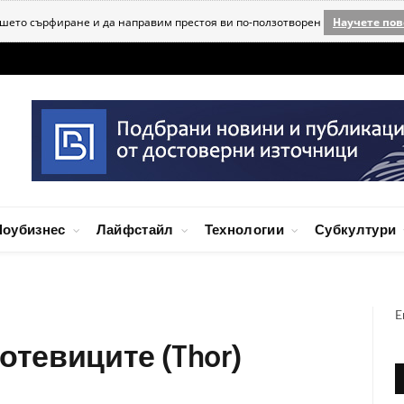
ашето сърфиране и да направим престоя ви по-ползотворен
Научете пов
оубизнес
Лайфстайл
Технологии
Субкултури
E
отевиците (Thor)