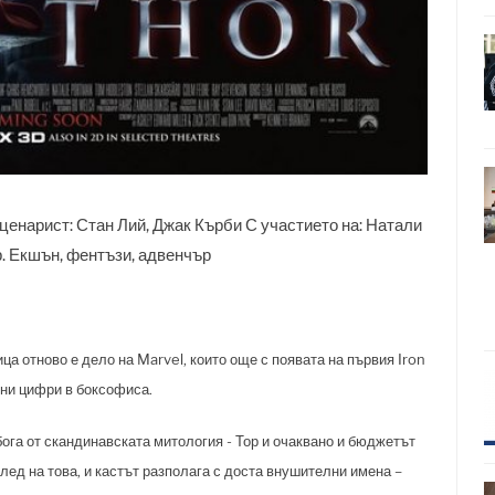
ценарист: Стан Лий, Джак Кърби С участието на: Натали
р. Екшън, фентъзи, адвенчър
а отново е дело на Marvel, които още с появата на първия Iron
рни цифри в боксофиса.
бога от скандинавската митология - Тор и очаквано и бюджетът
лед на това, и кастът разполага с доста внушителни имена –