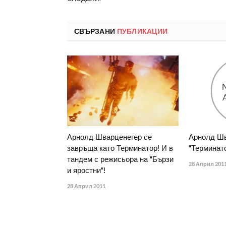
СВЪРЗАНИ
ПУБЛИКАЦИИ
Арнолд Шварценегер се
Арнолд Шв
завръща като Терминатор! И в
"Терминато
тандем с режисьора на "Бързи
28 Април 201
и яростни"!
28 Април 2011