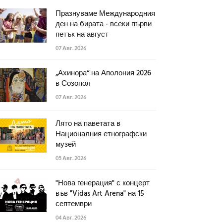
Празнуваме Международния
ден на бирата - всеки първи
петък на август
07 Авг. 2026
„Ахинора“ на Аполония 2026
в Созопол
07 Авг. 2026
Лято на паветата в
Националния етнографски
музей
05 Авг. 2026
"Нова генерация" с концерт
във "Vidas Art Arena" на 15
септември
04 Авг. 2026