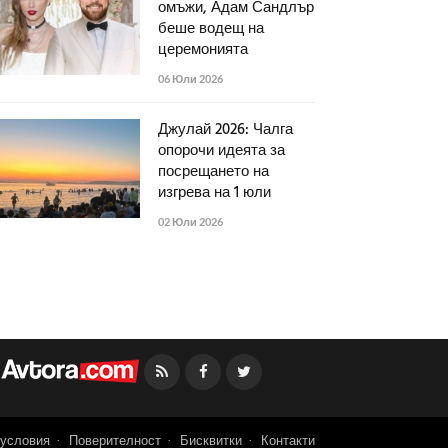
омъжи, Адам Сандлър
беше водещ на
церемонията
06 Юли 2026
Джулай 2026: Чалга
опорочи идеята за
посрещането на
изгрева на 1 юли
02 Юли 2026
Facebook
Twitter
условия
Поверителност
Бисквитки
Контакти