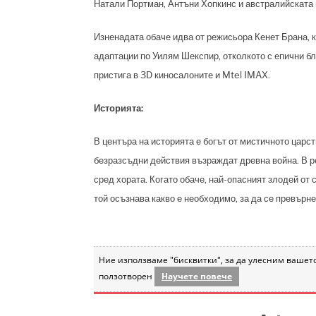
Натали Портман, Антъни Хопкинс и австралийската
Изненадата обаче идва от режисьора Кенет Брана, 
адаптации по Уилям Шекспир, отколкото с епични б
пристига в 3D киносалоните и Mtel IMAX.
Историята:
В центъра на историята е богът от мистичното царст
безразсъдни действия възраждат древна война. В ре
сред хората. Когато обаче, най-опасният злодей от
той осъзнава какво е необходимо, за да се превърне