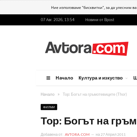
Ние използваме "бисквитки", за да улесним в
07 Авг. 2026, 13:54
Новини от Bpost
Начало
Култура и изкуство
Ш
»
Начало
Тор: Богът на гръмотевиците (Thor)
ФИЛМИ
Тор: Богът на гръм
Добавена от:
AVTORA.COM
на
27 Април 2011