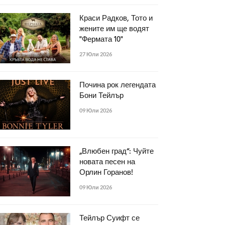
Краси Радков, Тото и
жените им ще водят
"Фермата 10"
27 Юли 2026
Почина рок легендата
Бони Тейлър
09 Юли 2026
„Влюбен град“: Чуйте
новата песен на
Орлин Горанов!
09 Юли 2026
Тейлър Суифт се