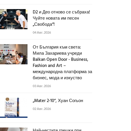
D2 и Део отново се събраха!
Чуйте новата им песен
„Свобода“!
04 Авг. 2026
От България към света:
Мила Захариева учреди
Balkan Open Door - Business,
Fashion and Art –
международна платформа за
бизнес, мода и изкуство
03 Авг. 2026
„Mater 2-10“, Хуан Согьон
02 Авг. 2026
Най-честите грешки при