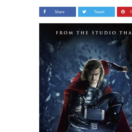
Share
Tweet
P