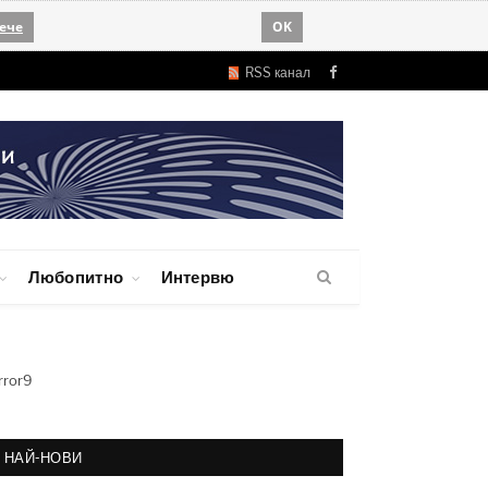
ече
OK
RSS канал
Facebook
Любопитно
Интервю
rror9
НАЙ-НОВИ