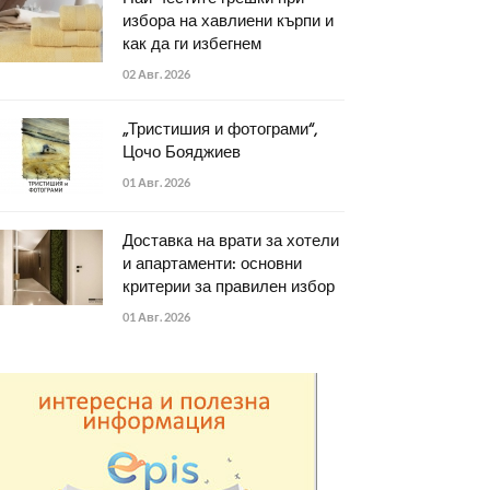
избора на хавлиени кърпи и
как да ги избегнем
02 Авг. 2026
„Тристишия и фотограми“,
Цочо Бояджиев
01 Авг. 2026
Доставка на врати за хотели
и апартаменти: основни
критерии за правилен избор
01 Авг. 2026