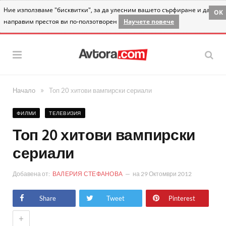
Ние използваме "бисквитки", за да улесним вашето сърфиране и да
OK
направим престоя ви по-ползотворен
Научете повече
»
Начало
Топ 20 хитови вампирски сериали
ФИЛМИ
ТЕЛЕВИЗИЯ
Топ 20 хитови вампирски
сериали
Добавена от:
ВАЛЕРИЯ СТЕФАНОВА
на
29 Октомври 2012
Share
Tweet
Pinterest
+