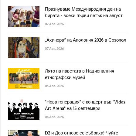
Празнуваме Международния ден на
бирата - всеки първи петък на август
07 Авг. 2026
„Ахинора“ на Аполония 2026 в Созопол
07 Авг. 2026
Лято на паветата в Националния
етнографски музей
05 Авг. 2026
"Нова генерация" с концерт във "Vidas
Art Arena" на 15 септември
04 Авг. 2026
D2 и Део отново се събраха! Чуйте