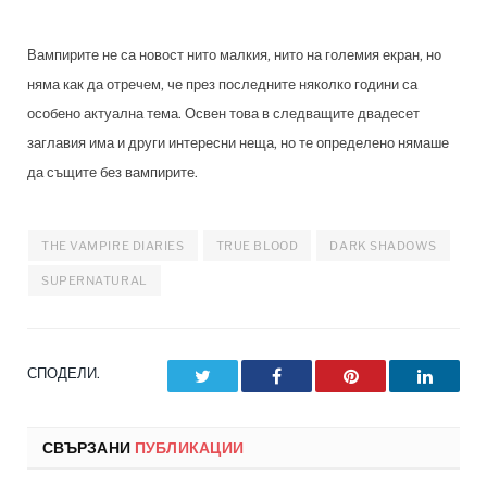
Вампирите не са новост нито малкия, нито на големия екран, но
няма как да отречем, че през последните няколко години са
особено актуална тема. Освен това в следващите двадесет
заглавия има и други интересни неща, но те определено нямаше
да същите без вампирите.
THE VAMPIRE DIARIES
TRUE BLOOD
DARK SHADOWS
SUPERNATURAL
СПОДЕЛИ.
Twitter
Facebook
Pinterest
LinkedI
СВЪРЗАНИ
ПУБЛИКАЦИИ