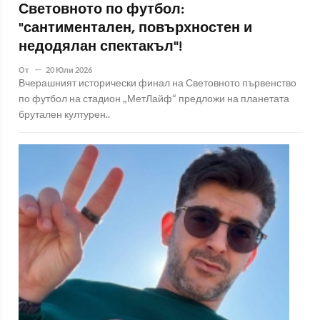
Световното по футбол:
"сантиментален, повърхностен и
недодялан спектакъл"!
От
20 Юли 2026
Вчерашният исторически финал на Световното първенство
по футбол на стадион „МетЛайф“ предложи на планетата
брутален културен..