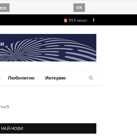
ече
OK
RSS канал
Facebook
Любопитно
Интервю
rror9
НАЙ-НОВИ