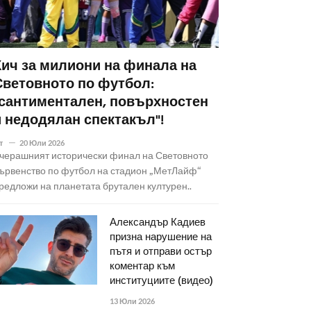
Кич за милиони на финала на
Световното по футбол:
"сантиментален, повърхностен
и недодялан спектакъл"!
т
20 Юли 2026
черашният исторически финал на Световното
ървенство по футбол на стадион „МетЛайф“
редложи на планетата брутален културен..
Александър Кадиев
призна нарушение на
пътя и отправи остър
коментар към
институциите (видео)
13 Юли 2026