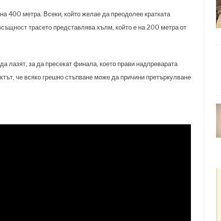
на 400 метра. Всеки, който желае да преодолее кратката
всъщност трасето представлява хълм, който е на 200 метра от
да лазят, за да пресекат финала, което прави надпреварата
актът, че всяко грешно стъпване може да причини претъркулване