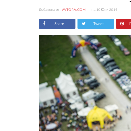
Добавена от:
AVTORA.COM
на
10 Юни 2014
Share
Tweet
P