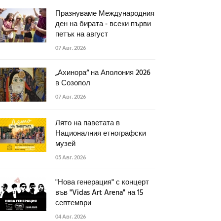
Празнуваме Международния
ден на бирата - всеки първи
петък на август
07 Авг. 2026
„Ахинора“ на Аполония 2026
в Созопол
07 Авг. 2026
Лято на паветата в
Националния етнографски
музей
05 Авг. 2026
"Нова генерация" с концерт
във "Vidas Art Arena" на 15
септември
04 Авг. 2026