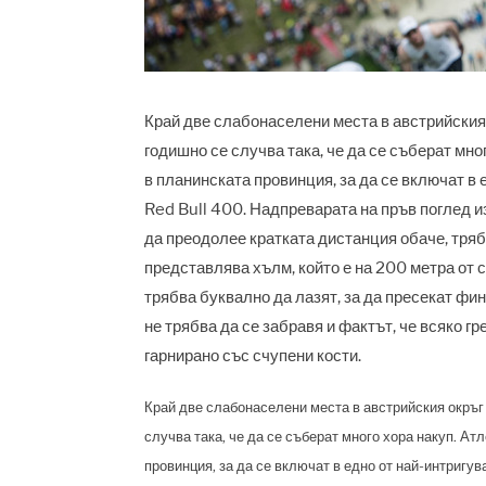
Край две слабонаселени места в австрийския
годишно се случва така, че да се съберат мног
в планинската провинция, за да се включат в
Red Bull 400. Надпреварата на пръв поглед и
да преодолее кратката дистанция обаче, тряб
представлява хълм, който е на 200 метра от 
трябва буквално да лазят, за да пресекат фи
не трябва да се забравя и фактът, че всяко 
гарнирано със счупени кости.
Край две слабонаселени места в австрийския окръг
случва така, че да се съберат много хора накуп. Атл
провинция, за да се включат в едно от най-интригу