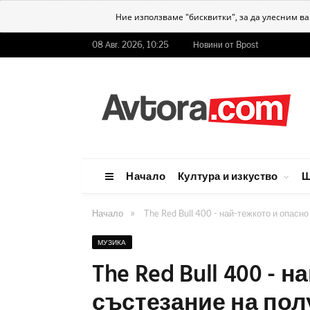
Ние използваме "бисквитки", за да улесним в
08 Авг. 2026, 10:25
Новини от Bpost
Начало
Култура и изкуство
Ш
»
Начало
The Red Bull 400 - най-тежкото и опасн
МУЗИКА
The Red Bull 400 - 
състезание на пол