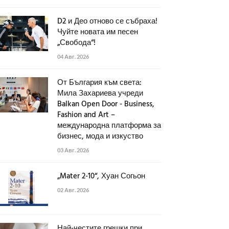
D2 и Део отново се събраха!
Чуйте новата им песен
„Свобода“!
04 Авг. 2026
От България към света:
Мила Захариева учреди
Balkan Open Door - Business,
Fashion and Art –
международна платформа за
бизнес, мода и изкуство
03 Авг. 2026
„Mater 2-10“, Хуан Согьон
02 Авг. 2026
Най-честите грешки при