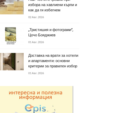
избора на хавлиени кърпи и
как да ги избегнем
02 Авг. 2026
„Тристишия и фотограми“,
Цочо Бояджиев
01 Авг. 2026
Доставка на врати за хотели
и апартаменти: основни
критерии за правилен избор
01 Авг. 2026