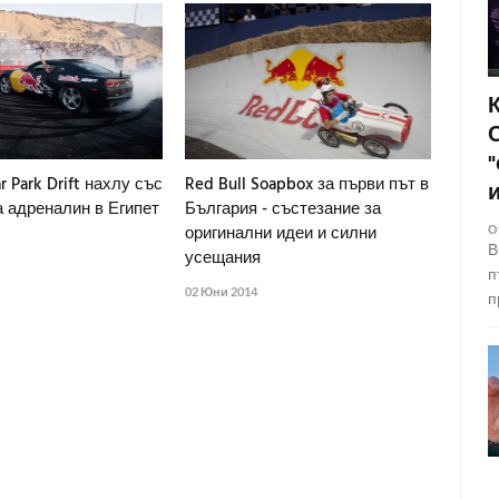
r Park Drift нахлу със
Red Bull Soapbox за първи път в
а адреналин в Египет
България - състезание за
оригинални идеи и силни
О
В
усещания
п
02 Юни 2014
п