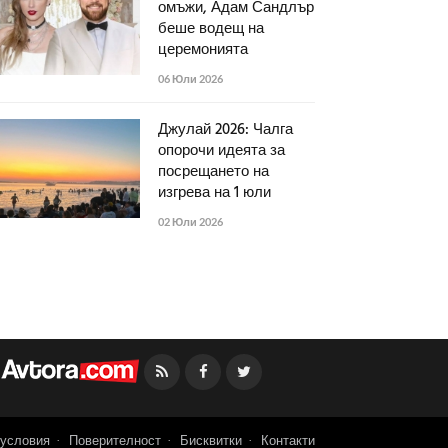
омъжи, Адам Сандлър
беше водещ на
церемонията
06 Юли 2026
Джулай 2026: Чалга
опорочи идеята за
посрещането на
изгрева на 1 юли
02 Юли 2026
Facebook
Twitter
условия
Поверителност
Бисквитки
Контакти