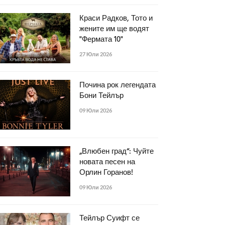
Краси Радков, Тото и
жените им ще водят
"Фермата 10"
27 Юли 2026
Почина рок легендата
Бони Тейлър
09 Юли 2026
„Влюбен град“: Чуйте
новата песен на
Орлин Горанов!
09 Юли 2026
Тейлър Суифт се