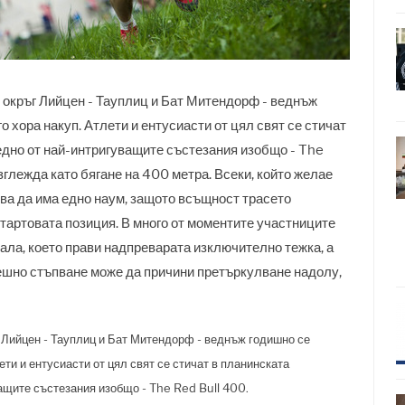
 окръг Лийцен - Тауплиц и Бат Митендорф - веднъж
о хора накуп. Атлети и ентусиасти от цял свят се стичат
 едно от най-интригуващите състезания изобщо - The
зглежда като бягане на 400 метра. Всеки, който желае
ва да има едно наум, защото всъщност трасето
стартовата позиция. В много от моментите участниците
нала, което прави надпреварата изключително тежка, а
грешно стъпване може да причини претъркулване надолу,
 Лийцен - Тауплиц и Бат Митендорф - веднъж годишно се
ети и ентусиасти от цял свят се стичат в планинската
ващите състезания изобщо - The Red Bull 400.