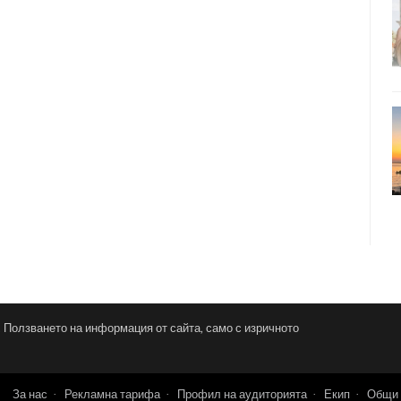
и. Ползването на информация от сайта, само с изричното
За нас
Рекламна тарифа
Профил на аудиторията
Екип
Общи 