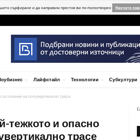
ашето сърфиране и да направим престоя ви по-ползотворен
Научете пов
оубизнес
Лайфстайл
Технологии
Субкултури
о състезание на полувертикално трасе
E
най-тежкото и опасно
увертикално трасе